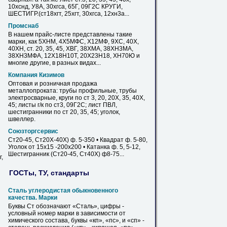
10хснд, У8А, 30хгса, 65Г, 09Г2С КРУГИ,
ШЕСТИГР.(ст18хгт, 25хгт, 30хгса, 12хн3а...
Промснаб
В нашем прайс-листе представлены такие
марки, как 5ХНМ, 4Х5МФС, Х12МФ, 9ХС, 40Х,
40ХН,
ст
. 20, 35,
45
, ХВГ, 38ХМА, 38ХН3МА,
38ХН3МФА, 12Х18Н10Т, 20Х23Н18, ХН70Ю и
многие другие, в разных видах...
Компания Кизимов
Оптовая и розничная продажа
металлопроката:
трубы
профильные,
трубы
электросварные, круги по
ст
3, 20, 20Х, 35, 40Х,
45
; листы г/к по ст3, 09Г2С; лист ПВЛ,
шестигранники по
ст
20, 35,
45
; уголок,
швеллер.
Союзторгсервис
Ст20-
45
, Ст20Х-40Х) ф. 5-350 • Квадрат ф. 5-80,
Уголок от 15х15 -200х200 • Катанка ф. 5, 5-12,
Шестигранник (Ст20-
45
, Ст40Х) ф8-75...
,
ГОСТы, ТУ, стандарты
Сталь углеродистая обыкновенного
качества. Марки
Буквы
Ст
обозначают «Сталь», цифры -
условный номер марки в зависимости от
химического состава, буквы «кп», «пс», и «сп» -