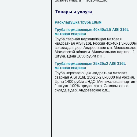
Susarev@list.ru +79020401190
Товары и услуги
Раскладушка труба 18мм
Труба нержавеющая 40х40х1.5 AISI 316L
матовая сварная
Труба сварная нержавеющая матовая
квадратная AISI 316L Россия 40х40х1.5х6000м
со склада в дер. Андреевское с.п. Молоковское
Московской области. Минимальная партия - 1
штука. Цена 1650 руб/м с Н...
Труба нержавеющая 25х25х2 AISI 316L
матовая сварная
Труба нержавеющая квадратная матовая
сварная AISI 316L 25х25х2.0х6000 мм Россия.
Цена 1400 руб/м с НДС. Минимальная партия 
1 штука. 100% предоплата. Самовывоз со
склада в дер. Андреевское с.п...