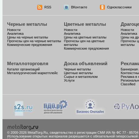
RSS
ВКонтакте
Одноклассники
Черные металлы
Цветные металлы
Драгоц
Новости
Новости
Новости
Аналитика
Аналитика
Аналитика
Цены на черные металлы
Цены на цветные металлы
Цены на д
Прогнозы цен на черные металлы
Прогнозы цен на цветные
Прогнозы ц
Коммерческие предложения
металлы
металлы
Коммерческие предложения
Металлоторговля
Доска объявлений
Реклам
Каталог организаций
Черные металлы
Баннерная
Металлургический маркетплейс
Цветные металлы
Контекстны
Сырье и металлолом
Реклама в 
Услуги
Региональн
Classified
© 2000-2026 MetalTorg.Ru,
cвидетельство о регистрации СМИ ИА № ФС 77 - 85704
Использование открытых материалов разрешается с обязательной гиперссылкой 