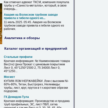
Как отмечал адвокат ТКСМ, компания покупала
трубы
у «Санеста-металла», который, в свою
очередь...
Авария на Волжском трубном заводе
привела к гибели одного из...
11 июль 2025. 05:
45
. Авария на Волжском
трубном заводе привела к гибели одного из
рабочих.
Аналитика и обзоры
Каталог организаций и предприятий
Стальные профили
Краткая информация: № Наименование товара
Вес(тн) Цена Прокат с цинковым покрытием
Лист 0,
45
*1250*2500 2, 75 34000 Лист 0,
45
*1250...
Мосмет
КУПИМ ЛОМ НЕРЖАВЕЙКИ .Лом с высоким Ni-
60%-80%, Титан, Быстрорез, Нелеквиды:
трубы
, лист, круг, пруток в т.ч.короткие обрезки
подороже.
ГК Демидов-Тула
Краткая информация: Производство и продажа
труб
профильных, ЭС, лист ПВЛ, сетка
сварная! а так же Лист
ст
.3, 20, 35,
45
, 40х,