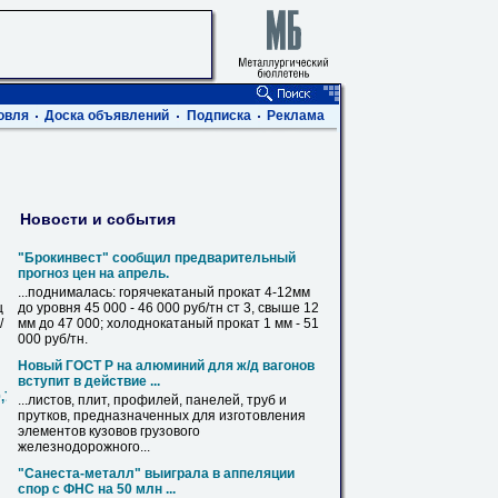
овля
Доска объявлений
Подписка
Реклама
Новости и события
"Брокинвест" сообщил предварительный
прогноз цен на апрель.
...поднималась: горячекатаный прокат 4-12мм
ц
до уровня
45
000 - 46 000 руб/тн
ст
3, свыше 12
/
мм до 47 000; холоднокатаный прокат 1 мм - 51
000 руб/тн.
Новый ГОСТ Р на алюминий для ж/д вагонов
вступит в действие ...
0,720,820,1020,1220,1420
...листов, плит, профилей, панелей,
труб
и
прутков, предназначенных для изготовления
элементов кузовов грузового
железнодорожного...
"Санеста-металл" выиграла в аппеляции
спор с ФНС на 50 млн ...