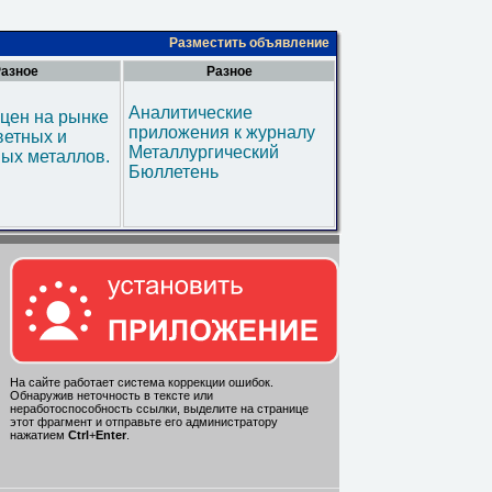
Разместить объявление
азное
Разное
Аналитические
цен на рынке
приложения к журналу
ветных и
Металлургический
ых металлов.
Бюллетень
На сайте работает система коррекции ошибок.
Обнаружив неточность в тексте или
неработоспособность ссылки, выделите на странице
этот фрагмент и отправьте его администратору
нажатием
Ctrl
+
Enter
.