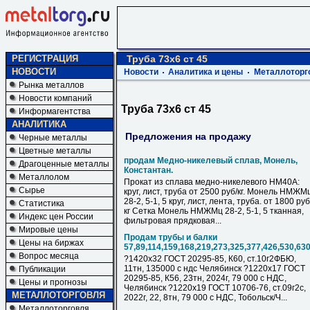
РЕГИСТРАЦИЯ
Труба 73х6 ст 45
НОВОСТИ
Новости
Аналитика и цены
Металлоторг
Рынка металлов
Новости компаний
Труба 73х6 ст 45
Информагентства
АНАЛИТИКА
Предложения на продажу
Черные металлы
Цветные металлы
продам Медно-никелевый сплав, Монель,
Драгоценные металлы
Константан.
Металлолом
Прокат из сплава медно-никелевого НМ40А:
Сырье
круг, лист, труба от 2500 руб/кг. Монель НМЖМ
28-2, 5-1, 5 круг, лист, лента, труба. от 1800 руб
Статистика
кг Сетка Монель НМЖМц 28-2, 5-1, 5 тканная,
Индекс цен России
фильтровая прядковая...
Мировые цены
Продам трубы и балки
Цены на биржах
57,89,114,159,168,219,273,325,377,426,530,63
Вопрос месяца
?1420х32 ГОСТ 20295-85, К60, ст.10г2ФБЮ,
11тн, 135000 с ндс Челябинск ?1220х17 ГОСТ
Публикации
20295-85, К56, 23тн, 2024г, 79 000 с НДC,
Цены и прогнозы
Челябинск ?1220х19 ГОСТ 10706-76, ст.09г2с,
МЕТАЛЛОТОРГОВЛЯ
2022г, 22, 8тн, 79 000 с НДC, Тобольск/Ч...
Металлоторговля