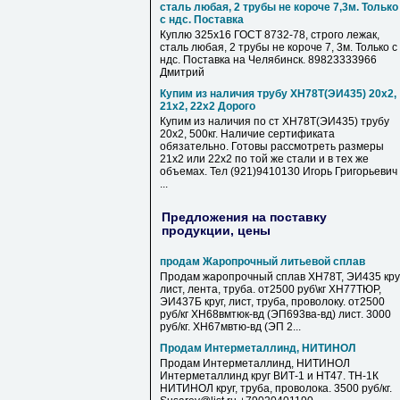
сталь любая, 2 трубы не короче 7,3м. Только
с ндс. Поставка
Куплю 325х16 ГОСТ 8732-78, строго лежак,
сталь любая, 2 трубы не короче 7, 3м. Только с
ндс. Поставка на Челябинск. 89823333966
Дмитрий
Купим из наличия трубу ХН78Т(ЭИ435) 20х2,
21х2, 22х2 Дорого
Купим из наличия по ст ХН78Т(ЭИ435) трубу
20х2, 500кг. Наличие сертификата
обязательно. Готовы рассмотреть размеры
21х2 или 22х2 по той же стали и в тех же
объемах. Тел (921)9410130 Игорь Григорьевич
...
Предложения на поставку
продукции, цены
продам Жаропрочный литьевой сплав
Продам жаропрочный сплав ХН78Т, ЭИ435 круг
лист, лента, труба. от2500 руб\кг ХН77ТЮР,
ЭИ437Б круг, лист, труба, проволоку. от2500
руб/кг ХН68вмтюк-вд (ЭП693ва-вд) лист. 3000
руб/кг. ХН67мвтю-вд (ЭП 2...
Продам Интерметаллинд, НИТИНОЛ
Продам Интерметаллинд, НИТИНОЛ
Интерметаллинд круг ВИТ-1 и НТ47. ТН-1К
НИТИНОЛ круг, труба, проволока. 3500 руб/кг.