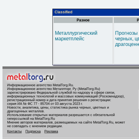
Classified
Разное
Р
Металлургический
Прогнозы 
маркетплейс
черных, ц
драгоценн
Информационное агентство MetalTorg.Ru
.
Информационное агентство Металлторг. Ру (MetalTorg.Ru)
зарегистрировано Федеральной службой по надзору в сфере связи,
информационных технологий и массовых коммуникаций (Роскомнадзор),
регистрационный номер и дата принятия решения о регистрации:
серия ИА № ФС 77 - 85704 от 03 августа 2023 г.
Новости, аналитика, цены, статистика рынка черных, цветных и
драгоценных металлов.
Использование открытых материалов разрешается с обязательной
гиперссылкой на MetalTorg.Ru
Мнение авторов материалов, размещаемых на сайте MetalTorg.Ru, может
не совпадать с мнением редакции.
Контакты
Подписка
Реклама