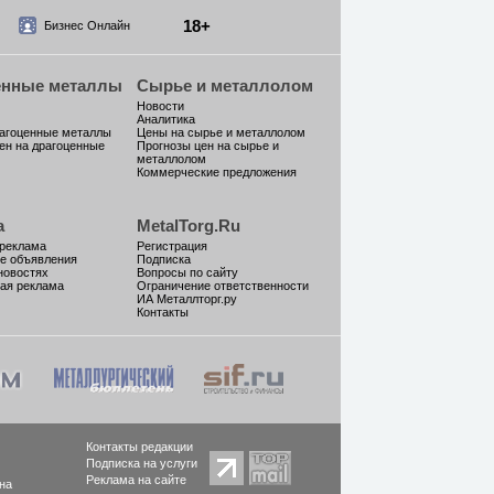
18+
Бизнес Онлайн
енные металлы
Сырье и металлолом
Новости
Аналитика
рагоценные металлы
Цены на сырье и металлолом
ен на драгоценные
Прогнозы цен на сырье и
металлолом
Коммерческие предложения
а
MetalTorg.Ru
 реклама
Регистрация
е объявления
Подписка
новостях
Вопросы по сайту
ая реклама
Ограничение ответственности
ИА Металлторг.ру
Контакты
Контакты редакции
Подписка на услуги
Реклама на сайте
на