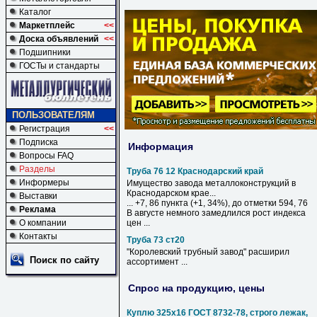
Каталог
Маркетплейс
<<
Доска объявлений
<<
Подшипники
ГОСТы и стандарты
ПОЛЬЗОВАТЕЛЯМ
Регистрация
<<
Подписка
Информация
Вопросы FAQ
Разделы
Труба 76 12 Краснодарский край
Информеры
Имущество завода металлоконструкций в
Краснодарском
крае
...
Выставки
... +7, 86 пункта (+1, 34%), до отметки 594,
76
Реклама
В августе немного замедлился рост индекса
О компании
цен ...
Контакты
Труба 73 ст20
"Королевский трубный завод" расширил
Поиск по сайту
ассортимент ...
Спрос на продукцию, цены
Куплю 325х16 ГОСТ 8732-78, строго лежак,