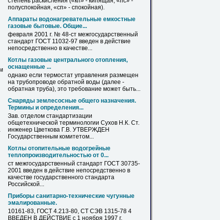
степень раскисления («кп» - кипящая, «пс» -
полуспокойная, «сп» - спокойная).
Аппараты водонагревательные емкостные
газовые бытовые. Общие...
февраля 2001 г. № 48-
ст
межгосударственный
стандарт ГОСТ 11032-97 введен в действие
непосредственно в качестве...
Котлы газовые центрального отопления,
оснащенные ...
м
однако если термостат управления размещен
на трубопроводе обратной воды (далее -
обратная
труба
), это требование может быть...
Снаряды землесосные общего назначения.
Термины и определения...
Зав. отделом стандартизации
общетехнической терминологии Сухов Н.К.
Ст
.
инженер Цветкова Г.В. УТВЕРЖДЕН
-
Государственным комитетом...
Котлы отопительные водогрейные
теплопроизводительностью от 0...
ст
межгосударственный стандарт ГОСТ 30735-
2001 введен в действие непосредственно в
качестве государственного стандарта
Российской...
Приборы санитарно-технические чугунные
эмалированные.
10161-83, ГОСТ 4.213-80,
СТ
СЭВ 1315-78 4
ВВЕДЕН В ДЕЙСТВИЕ с 1 ноября 1997 г.