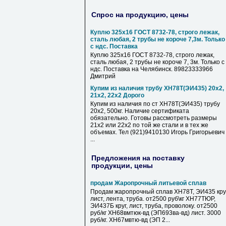
Спрос на продукцию, цены
Куплю 325х16 ГОСТ 8732-78, строго лежак,
сталь любая, 2 трубы не короче 7,3м. Только
с ндс. Поставка
Куплю 325х16 ГОСТ 8732-78, строго лежак,
сталь любая, 2 трубы не короче 7, 3м. Только с
ндс. Поставка на Челябинск. 89823333966
Дмитрий
Купим из наличия трубу ХН78Т(ЭИ435) 20х2,
21х2, 22х2 Дорого
Купим из наличия по ст ХН78Т(ЭИ435) трубу
20х2, 500кг. Наличие сертификата
обязательно. Готовы рассмотреть размеры
21х2 или 22х2 по той же стали и в тех же
объемах. Тел (921)9410130 Игорь Григорьевич
...
Предложения на поставку
продукции, цены
продам Жаропрочный литьевой сплав
Продам жаропрочный сплав ХН78Т, ЭИ435 круг
лист, лента, труба. от2500 руб\кг ХН77ТЮР,
ЭИ437Б круг, лист, труба, проволоку. от2500
руб/кг ХН68вмтюк-вд (ЭП693ва-вд) лист. 3000
руб/кг. ХН67мвтю-вд (ЭП 2...