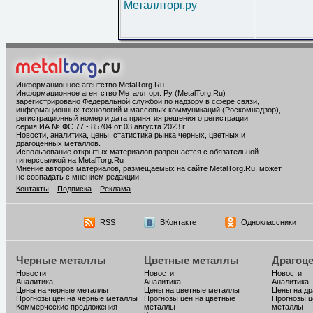
Металлторг.ру
Информационное агентство MetalTorg.Ru
.
Информационное агентство Металлторг. Ру (MetalTorg.Ru)
зарегистрировано Федеральной службой по надзору в сфере связи,
информационных технологий и массовых коммуникаций (Роскомнадзор),
регистрационный номер и дата принятия решения о регистрации:
серия ИА № ФС 77 - 85704 от 03 августа 2023 г.
Новости, аналитика, цены, статистика рынка черных, цветных и
драгоценных металлов.
Использование открытых материалов разрешается с обязательной
гиперссылкой на MetalTorg.Ru
Мнение авторов материалов, размещаемых на сайте MetalTorg.Ru, может
не совпадать с мнением редакции.
Контакты
Подписка
Реклама
RSS
ВКонтакте
Одноклассники
Черные металлы
Цветные металлы
Драгоц
Новости
Новости
Новости
Аналитика
Аналитика
Аналитика
Цены на черные металлы
Цены на цветные металлы
Цены на д
Прогнозы цен на черные металлы
Прогнозы цен на цветные
Прогнозы ц
Коммерческие предложения
металлы
металлы