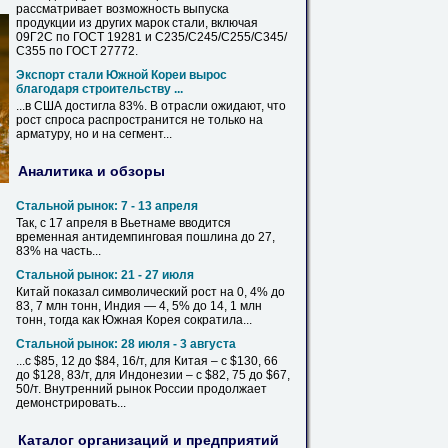
рассматривает возможность выпуска
продукции из других марок стали, включая
09Г2С
по ГОСТ 19281 и С235/С245/С255/С345/
С355 по ГОСТ 27772.
Экспорт стали Южной Кореи вырос
благодаря строительству ...
...в США достигла
83
%. В отрасли ожидают, что
рост спроса распространится не только на
арматуру, но и на сегмент...
Аналитика и обзоры
Стальной рынок: 7 - 13 апреля
Так, с 17 апреля в Вьетнаме вводится
временная антидемпинговая пошлина до 27,
83
% на часть...
Стальной рынок: 21 - 27 июля
Китай показал символический рост на 0, 4% до
83
, 7 млн тонн, Индия — 4, 5% до 14, 1 млн
тонн, тогда как Южная Корея сократила...
Стальной рынок: 28 июля - 3 августа
...с $85, 12 до $84, 16/т, для Китая – с $130, 66
до $128,
83
/т, для Индонезии – с $82, 75 до $67,
50/т. Внутренний рынок России продолжает
демонстрировать...
Каталог организаций и предприятий