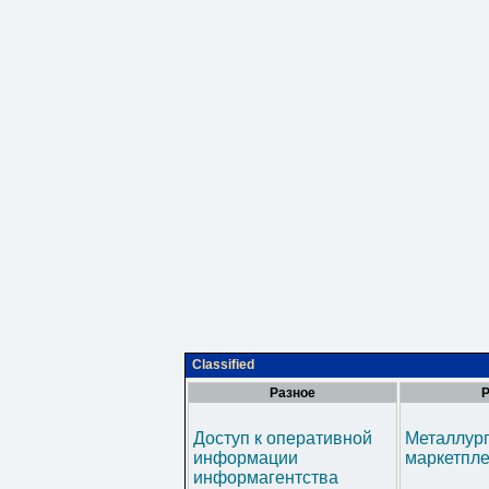
Classified
Разное
Р
Доступ к оперативной
Металлур
информации
маркетпл
информагентства