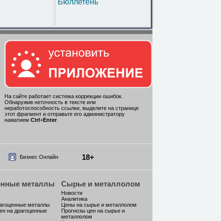
Бюллетень
На сайте работает система коррекции ошибок.
Обнаружив неточность в тексте или
неработоспособность ссылки, выделите на странице
этот фрагмент и отправьте его администратору
нажатием
Ctrl
+
Enter
.
18+
Бизнес Онлайн
енные металлы
Сырье и металлолом
Новости
Аналитика
рагоценные металлы
Цены на сырье и металлолом
ен на драгоценные
Прогнозы цен на сырье и
металлолом