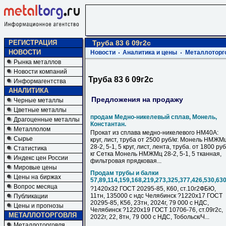
РЕГИСТРАЦИЯ
Труба 83 6 09г2с
НОВОСТИ
Новости
Аналитика и цены
Металлоторг
Рынка металлов
Новости компаний
Труба 83 6 09г2с
Информагентства
АНАЛИТИКА
Предложения на продажу
Черные металлы
Цветные металлы
продам Медно-никелевый сплав, Монель,
Драгоценные металлы
Константан.
Металлолом
Прокат из сплава медно-никелевого НМ40А:
Сырье
круг, лист, труба от 2500 руб/кг. Монель НМЖМ
28-2, 5-1, 5 круг, лист, лента, труба. от 1800 руб
Статистика
кг Сетка Монель НМЖМц 28-2, 5-1, 5 тканная,
Индекс цен России
фильтровая прядковая...
Мировые цены
Продам трубы и балки
Цены на биржах
57,89,114,159,168,219,273,325,377,426,530,63
Вопрос месяца
?1420х32 ГОСТ 20295-85, К60, ст.10г2ФБЮ,
11тн, 135000 с ндс Челябинск ?1220х17 ГОСТ
Публикации
20295-85, К56, 23тн, 2024г, 79 000 с НДC,
Цены и прогнозы
Челябинск ?1220х19 ГОСТ 10706-76, ст.09г2с,
МЕТАЛЛОТОРГОВЛЯ
2022г, 22, 8тн, 79 000 с НДC, Тобольск/Ч...
Металлоторговля