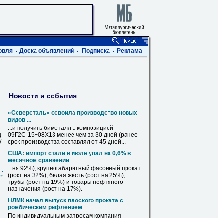
овля
Доска объявлений
Подписка
Реклама
Новости и события
«Северсталь» освоила производство новых
видов ...
...и получить биметалл с композицией
ц
09Г2С
-15+08Х13 менее чем за 30 дней (ранее
/
срок производства составлял от 45 дней...
США: импорт стали в июле упал на 0,
6
% в
месячном сравнении
...на 92%), крупногабаритный фасонный прокат
0,720,820,1020,1220,1420
(рост на 32%), белая жесть (рост на 25%),
трубы
(рост на 19%) и товары нефтяного
назначения (рост на 17%).
НЛМК начал выпуск плоского проката с
ромбическим рифлением
По индивидуальным запросам компания