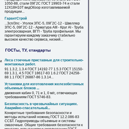
1050-88, стали
09Г2С
ГОСТ 19903-74 и стали
12Х18Н10Т видОбзор изготавливаемой
продукции...
ГарантСтрой
...3сп/3пс - Уголок 3ПС-5,
09Г2С
-12 - Швеллер
3ПС-5,
09Г2С
-12 - Арматура AIII - Круг AI -
Труба
электросварная, ВГП -
Труба
профильная. Мы
гарантируем каждому заказчику стабильно
высокое качество сервиса, низкий...
ГОСТы, ТУ, стандарты
Леса стоечные приставные для строительно-
м
монтажных работ.
91 1.3.2, 1.3.4 ГОСТ 14192-77 1.5.3 ГОСТ 15150-
69 1.3.1, 4.5 ГОСТ 18617-
83
1.6.2 ГОСТ 24258-
88 1.1 ГОСТ 26887-86 1.3.14...
Установки для изготовления железобетонных
объемных блоков ...
движения кабин 0, 71 и 1, 0 м/с, отвечающих
-
требованиям ГОСТ 5746-
83
.
Безопасность в чрезвычайных ситуациях.
Аварийно-спасательный...
Конкретные требования безопасности и
методы испытаний ножниц ГОСТ 12.2.086-
83
ССБТ. Гидроприводы объемные и системы
смазочные. Общие требования безопасности к