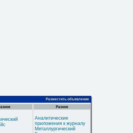
Разместить объявление
азное
Разное
Аналитические
гический
приложения к журналу
ейс
Металлургический