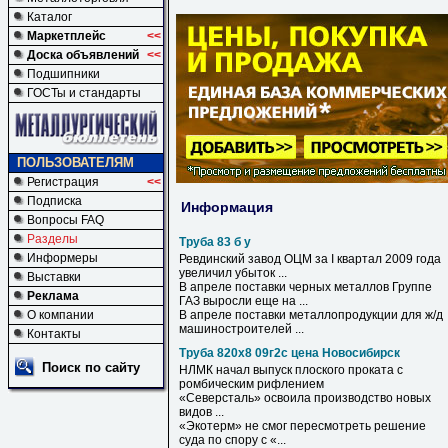
Каталог
Маркетплейс
<<
Доска объявлений
<<
Подшипники
ГОСТы и стандарты
ПОЛЬЗОВАТЕЛЯМ
Регистрация
<<
Подписка
Информация
Вопросы FAQ
Разделы
Труба 83 б у
Информеры
Ревдинский завод ОЦМ за I квартал 2009 года
увеличил убыток ...
Выставки
В апреле поставки черных металлов Группе
Реклама
ГАЗ выросли еще на ...
О компании
В апреле поставки металлопродукции для ж/д
машиностроителей ...
Контакты
Труба 820х8 09г2с цена Новосибирск
Поиск по сайту
НЛМК начал выпуск плоского проката с
ромбическим рифлением
«Северсталь» освоила производство новых
видов ...
«Экотерм» не смог пересмотреть решение
суда по спору с «...