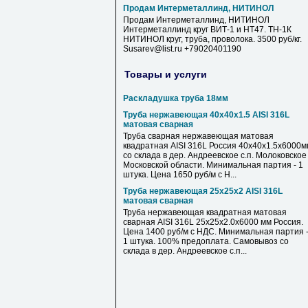
Продам Интерметаллинд, НИТИНОЛ
Продам Интерметаллинд, НИТИНОЛ
Интерметаллинд круг ВИТ-1 и НТ47. ТН-1К
НИТИНОЛ круг, труба, проволока. 3500 руб/кг.
Susarev@list.ru +79020401190
Товары и услуги
Раскладушка труба 18мм
Труба нержавеющая 40х40х1.5 AISI 316L
матовая сварная
Труба сварная нержавеющая матовая
квадратная AISI 316L Россия 40х40х1.5х6000м
со склада в дер. Андреевское с.п. Молоковское
Московской области. Минимальная партия - 1
штука. Цена 1650 руб/м с Н...
Труба нержавеющая 25х25х2 AISI 316L
матовая сварная
Труба нержавеющая квадратная матовая
сварная AISI 316L 25х25х2.0х6000 мм Россия.
Цена 1400 руб/м с НДС. Минимальная партия 
1 штука. 100% предоплата. Самовывоз со
склада в дер. Андреевское с.п...