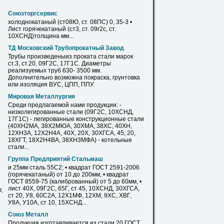
Союзторгсервис
холоднокатаный (ст08Ю, ст. 08ПС) 0, 35-3 •
Лист горячекатаный (ст3, ст.
09г2с
, ст.
10ХСНД)толщина мм...
ТД Московский Трубопрокатный Завод
Трубы
произведеныиз проката стали марок
ст.3, ст.20,
09Г2С
, 17Г1С. Диаметры
реализуемых
труб
630- 3500 мм.
Дополнительно возможна покраска, грунтовка
или изоляция ВУС, ЦПП, ППУ.
Мировая Металлургия
Среди предлагаемой нами продукции: -
низколегированные стали (
09Г2С
, 10ХСНД,
17Г1С) - легированные конструкционные стали
(40ХН2МА, 38Х2МЮА, 30ХМА, 38ХС, 40ХН,
12ХН3А, 12Х2Н4А, 40Х, 20Х, 30ХГСА, 45, 20,
18ХГТ, 18Х2Н4ВА, 38ХН3МФА) - котельные
стали...
Группа Предприятий Стальмаш
и 25мм сталь 55С2; • квадрат ГОСТ 2591-2006
(горячекатаный) от 10 до 200мм, • квадрат
ГОСТ 8559-75 (калиброванный) от 5 до 60мм, •
лист 40Х,
09Г2С
, 65Г, ст 45, 10ХСНД, 30ХГСА,
,
ст 20, У8, 60С2А, 12Х1МФ, 12ХМ, 9ХС, ХВГ,
У8А, У10А, ст 10, 15ХСНД...
Союз Металл
Продукция изготавливается из стали 20 ГОСТ