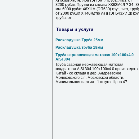
ХН65мв хастеллой (ЭП 567) труба, лист. от
3200 руб/кг. Прутки из сплава ХК62М6Л ? 34 -3
мм. 6000 руб/кг 46ХНМ (ЭП630) круг, лист, труб
от 2000 руб/кг ХН40мдтю уи д (ЭП543УИ Д) круг
труба. от ...
Товары и услуги
Раскладушка Труба 25мм
Раскладушка труба 18мм
Труба нержавеющая матовая 100х100х4.0
AISI 304
Труба сварная нержавеющая матовая
квадратная AISI 304 100х100х4.0 производств
Китай - со склада в дер. Андреевское
Молоковского с.п. Московской области.
Минимальная партия - 1 штука. Цена 47...