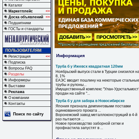
Каталог
Маркетплейс
<<
Доска объявлений
<<
Подшипники
ГОСТы и стандарты
ПОЛЬЗОВАТЕЛЯМ
Информация
Регистрация
<<
Подписка
Труба б у Ижевск квадратная 120мм
Вопросы FAQ
Ноябрьский выпуск стали в Турции снизился н
Разделы
8, 1%
Информеры
EАЭC вводит пошлину на некоторые стальны
трубы
и рулоны...
Выставки
Имущественный комплекс "Улан-Удэстальмост
Реклама
продан на сайте "...
О компании
Труба б у для забора в Новосибирске
Контакты
Япония признала демпинговыми поставки
оцинкованного проката ...
Поиск по сайту
Воронежский завод металлоконструкций
в
4-й
раз пытаются ...
Новое производство заборной сетки и
профнастила запустят
в
...