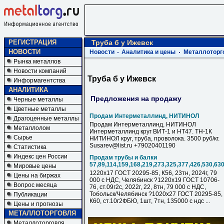
РЕГИСТРАЦИЯ
Труба б у Ижевск
НОВОСТИ
Новости
Аналитика и цены
Металлоторг
Рынка металлов
Новости компаний
Труба б у Ижевск
Информагентства
АНАЛИТИКА
Предложения на продажу
Черные металлы
Цветные металлы
Продам Интерметаллинд, НИТИНОЛ
Драгоценные металлы
Продам Интерметаллинд, НИТИНОЛ
Металлолом
Интерметаллинд круг ВИТ-1 и НТ47. ТН-1К
Сырье
НИТИНОЛ круг, труба, проволока. 3500 руб/кг.
Susarev@list.ru +79020401190
Статистика
Индекс цен России
Продам трубы и балки
57,89,114,159,168,219,273,325,377,426,530,63
Мировые цены
1220х17 ГОСТ 20295-85, К56, 23тн, 2024г, 79
Цены на биржах
000 с НДC, Челябинск ?1220х19 ГОСТ 10706-
Вопрос месяца
76, ст.09г2с, 2022г, 22, 8тн, 79 000 с НДC,
Тобольск/Челябинск ?1020х27 ГОСТ 20295-85,
Публикации
К60, ст.10г2ФБЮ, 1шт, 7тн, 135000 с ндс ...
Цены и прогнозы
МЕТАЛЛОТОРГОВЛЯ
Металлоторговля