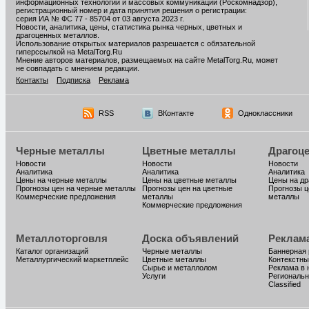
информационных технологий и массовых коммуникаций (Роскомнадзор),
регистрационный номер и дата принятия решения о регистрации:
серия ИА № ФС 77 - 85704 от 03 августа 2023 г.
Новости, аналитика, цены, статистика рынка черных, цветных и
драгоценных металлов.
Использование открытых материалов разрешается с обязательной
гиперссылкой на MetalTorg.Ru
Мнение авторов материалов, размещаемых на сайте MetalTorg.Ru, может
не совпадать с мнением редакции.
Контакты
Подписка
Реклама
RSS
ВКонтакте
Одноклассники
Черные металлы
Цветные металлы
Драгоц
Новости
Новости
Новости
Аналитика
Аналитика
Аналитика
Цены на черные металлы
Цены на цветные металлы
Цены на д
Прогнозы цен на черные металлы
Прогнозы цен на цветные
Прогнозы ц
Коммерческие предложения
металлы
металлы
Коммерческие предложения
Металлоторговля
Доска объявлений
Реклам
Каталог организаций
Черные металлы
Баннерная
Металлургический маркетплейс
Цветные металлы
Контекстны
Сырье и металлолом
Реклама в 
Услуги
Региональн
Classified