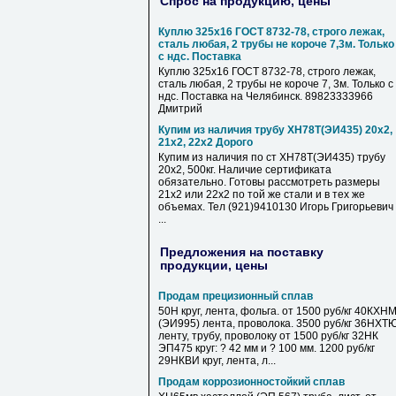
Спрос на продукцию, цены
Куплю 325х16 ГОСТ 8732-78, строго лежак,
сталь любая, 2 трубы не короче 7,3м. Только
с ндс. Поставка
Куплю 325х16 ГОСТ 8732-78, строго лежак,
сталь любая, 2 трубы не короче 7, 3м. Только с
ндс. Поставка на Челябинск. 89823333966
Дмитрий
Купим из наличия трубу ХН78Т(ЭИ435) 20х2,
21х2, 22х2 Дорого
Купим из наличия по ст ХН78Т(ЭИ435) трубу
20х2, 500кг. Наличие сертификата
обязательно. Готовы рассмотреть размеры
21х2 или 22х2 по той же стали и в тех же
объемах. Тел (921)9410130 Игорь Григорьевич
...
Предложения на поставку
продукции, цены
Продам прецизионный сплав
50Н круг, лента, фольга. от 1500 руб/кг 40КХН
(ЭИ995) лента, проволока. 3500 руб/кг 36НХТ
ленту, трубу, проволоку от 1500 руб/кг 32НК
ЭП475 круг: ? 42 мм и ? 100 мм. 1200 руб/кг
29НКВИ круг, лента, л...
Продам коррозионностойкий сплав