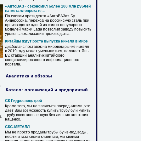
«АвтоВАЗ» сэкономил более 100 млн рублей
на металлопрокате ...
По словам президента «АвтоВАЗа»
Бу
Андерссона, переход на российскую сталь при
производстве одной из самых популярных
моделей марки Lada позволил заводу повысить
уровень локализации производства.
Китайцы ждут роста выпуска никеля в мире
Дисбаланс поставок на мировом рынке никеля
в 2019 году может уменьшиться, полагает Янь
Бу
, старший аналитик китайского
специализированного информационного
портала.
Аналитика и обзоры
а
Каталог организаций и предприятий
СК Гидроспецстрой
Кроме того, мы не являемся посредниками, что
дает Вам возможность купить
трубу
бу
и купить
трубу
восстановленную без лишних агентских
а
наценок.
СКС-МЕТАЛЛ
Мы не просто продаем
трубы
бу
из-под воды,
нефти и газа своим клиентам, мы своими