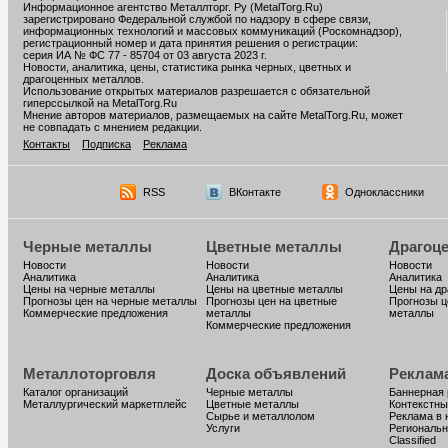
Информационное агентство Металлторг. Ру (MetalTorg.Ru)
зарегистрировано Федеральной службой по надзору в сфере связи,
информационных технологий и массовых коммуникаций (Роскомнадзор),
регистрационный номер и дата принятия решения о регистрации:
серия ИА № ФС 77 - 85704 от 03 августа 2023 г.
Новости, аналитика, цены, статистика рынка черных, цветных и
драгоценных металлов.
Использование открытых материалов разрешается с обязательной
гиперссылкой на MetalTorg.Ru
Мнение авторов материалов, размещаемых на сайте MetalTorg.Ru, может
не совпадать с мнением редакции.
Контакты
Подписка
Реклама
RSS
ВКонтакте
Одноклассники
Черные металлы
Цветные металлы
Драгоц
Новости
Новости
Новости
Аналитика
Аналитика
Аналитика
Цены на черные металлы
Цены на цветные металлы
Цены на д
Прогнозы цен на черные металлы
Прогнозы цен на цветные
Прогнозы ц
Коммерческие предложения
металлы
металлы
Коммерческие предложения
Металлоторговля
Доска объявлений
Реклам
Каталог организаций
Черные металлы
Баннерная
Металлургический маркетплейс
Цветные металлы
Контекстны
Сырье и металлолом
Реклама в 
Услуги
Региональн
Classified