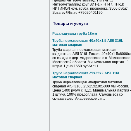
Продам Интерметаллинд, НИТИНОЛ
Интерметаллинд круг ВИТ-1 и НТ47. ТН-1К
НИТИНОЛ круг, труба, проволока. 3500 руб/кг.
Susarev@list.ru +79020401190
Товары и услуги
Раскладушка труба 18мм
Труба нержавеющая 40х40х1.5 AISI 316L
матовая сварная
Труба сварная нержавеющая матовая
квадратная AISI 316L Россия 40х40х1.5х6000м
со склада в дер. Андреевское с.п. Молоковское
Московской области. Минимальная партия - 1
штука. Цена 1650 руб/м с Н...
Труба нержавеющая 25х25х2 AISI 316L
матовая сварная
Труба нержавеющая квадратная матовая
сварная AISI 316L 25х25х2.0х6000 мм Россия.
Цена 1400 руб/м с НДС. Минимальная партия 
1 штука. 100% предоплата. Самовывоз со
склада в дер. Андреевское с.п...