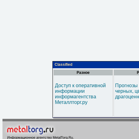
Classified
Разное
Р
Доступ к оперативной
Прогнозы 
информации
черных, ц
информагентства
драгоценн
Металлторг.ру
Информационное агентство MetalTorg.Ru
.