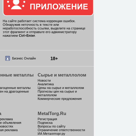
На сайте работает система коррекции ошибок.
Обнаружив неточность в тексте или
неработоспособность ссылки, выделите на странице
этот фрагмент и отправьте его администратору
нажатием
Ctrl
+
Enter
.
18+
Бизнес Онлайн
енные металлы
Сырье и металлолом
Новости
Аналитика
рагоценные металлы
Цены на сырье и металлолом
ен на драгоценные
Прогнозы цен на сырье и
металлолом
Коммерческие предложения
а
MetalTorg.Ru
 реклама
Регистрация
е объявления
Подписка
новостях
Вопросы по сайту
ая реклама
Ограничение ответственности
ИА Металлторг.ру