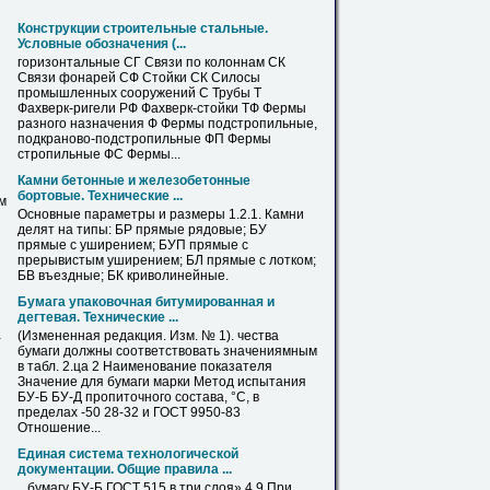
Конструкции строительные стальные.
Условные обозначения (...
горизонтальные СГ Связи по колоннам СК
Связи фонарей СФ Стойки СК Силосы
промышленных сооружений С
Трубы
Т
Фахверк-ригели РФ Фахверк-стойки ТФ Фермы
разного назначения Ф Фермы подстропильные,
подкраново-подстропильные ФП Фермы
стропильные ФС Фермы...
Камни бетонные и железобетонные
бортовые. Технические ...
м
Основные параметры и размеры 1.2.1. Камни
делят на типы: БР прямые рядовые;
БУ
прямые с уширением; БУП прямые с
прерывистым уширением; БЛ прямые с лотком;
БВ въездные; БК криволинейные.
Бумага упаковочная битумированная и
дегтевая. Технические ...
(Измененная редакция. Изм. № 1). чества
-
бумаги должны соответствовать значениямным
в табл. 2.ца 2 Наименование показателя
Значение для бумаги марки Метод испытания
БУ
-Б
БУ
-Д пропиточного состава, °С, в
пределах -50 28-32 и ГОСТ 9950-83
Отношение...
Единая система технологической
документации. Общие правила ...
...бумагу
БУ
-Б ГОСТ 515 в три слоя» 4.9 При