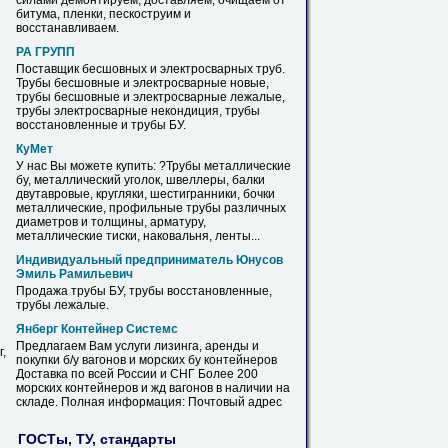
силами демонтируем, доставляем, очищаем от
битума, пленки, пескоструим и
восстанавливаем.
РА ГРУПП
Поставщик бесшовных и электросварных
труб
.
Трубы
бесшовные и электросварные новые,
трубы
бесшовные и электросварные лежалые,
трубы
электросварные некондиция,
трубы
восстановленные и
трубы
БУ
.
КуМет
У нас Вы можете купить: ?
Трубы
металлические
бу
, металлический уголок, швеллеры, балки
двутавровые, кругляки, шестигранники, бочки
металлические, профильные
трубы
различных
диаметров и толщины, арматуру,
металлические тиски, наковальня, ленты...
Индивидуальный предприниматель Юнусов
Эмиль Рамильевич
Продажа
трубы
БУ
,
трубы
восстановленные,
трубы
лежалые.
Янберг Контейнер Системс
Предлагаем Вам услуги лизинга, аренды и
,
покупки б/у вагонов и морских
бу
контейнеров
Доставка по всей России и СНГ Более 200
морских контейнеров и жд вагонов в наличии на
складе. Полная информация: Почтовый адрес
ГОСТы, ТУ, стандарты