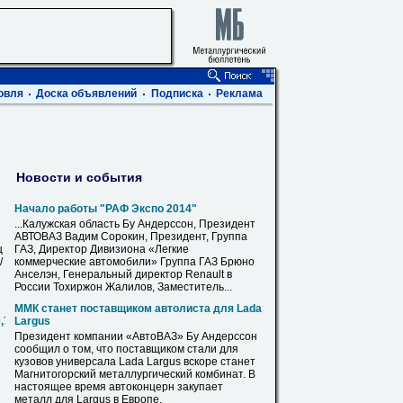
овля
Доска объявлений
Подписка
Реклама
Новости и события
Начало работы "РАФ Экспо 2014"
...Калужская область
Бу
Андерссон, Президент
АВТОВАЗ Вадим Сорокин, Президент, Группа
ц
ГАЗ, Директор Дивизиона «Легкие
/
коммерческие автомобили» Группа ГАЗ Брюно
Анселэн, Генеральный директор Renault в
России Тохиржон Жалилов, Заместитель...
ММК станет поставщиком автолиста для Lada
0,720,820,1020,1220,1420
Largus
Президент компании «АвтоВАЗ»
Бу
Андерссон
сообщил о том, что поставщиком стали для
кузовов универсала Lada Largus вскоре станет
Магнитогорский металлургический комбинат. В
настоящее время автоконцерн закупает
металл для Largus в Европе.