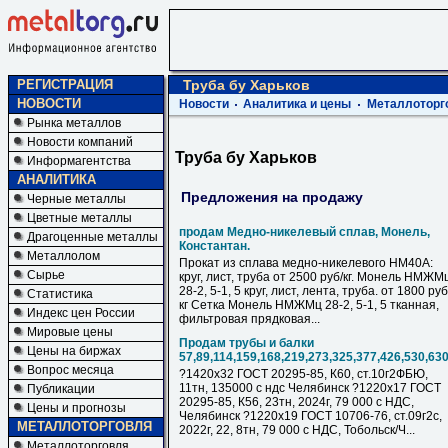
РЕГИСТРАЦИЯ
Труба бу Харьков
НОВОСТИ
Новости
Аналитика и цены
Металлоторг
Рынка металлов
Новости компаний
Труба бу Харьков
Информагентства
АНАЛИТИКА
Предложения на продажу
Черные металлы
Цветные металлы
продам Медно-никелевый сплав, Монель,
Драгоценные металлы
Константан.
Металлолом
Прокат из сплава медно-никелевого НМ40А:
Сырье
круг, лист, труба от 2500 руб/кг. Монель НМЖМ
28-2, 5-1, 5 круг, лист, лента, труба. от 1800 руб
Статистика
кг Сетка Монель НМЖМц 28-2, 5-1, 5 тканная,
Индекс цен России
фильтровая прядковая...
Мировые цены
Продам трубы и балки
Цены на биржах
57,89,114,159,168,219,273,325,377,426,530,63
Вопрос месяца
?1420х32 ГОСТ 20295-85, К60, ст.10г2ФБЮ,
11тн, 135000 с ндс Челябинск ?1220х17 ГОСТ
Публикации
20295-85, К56, 23тн, 2024г, 79 000 с НДC,
Цены и прогнозы
Челябинск ?1220х19 ГОСТ 10706-76, ст.09г2с,
МЕТАЛЛОТОРГОВЛЯ
2022г, 22, 8тн, 79 000 с НДC, Тобольск/Ч...
Металлоторговля