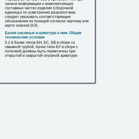
записи информации о комплектующих
составных частях изделия (сборочной
единицы) по усмотрению разработчика
следует указывать соответствующие
обозначения их позиций согласно чертежу или
карте эскизов (КЭ).
Бачки смывные и арматура к ним. Общие
технические условия
5.2.6 Бачки типов БН, БС, БВ в сборе со
смывной
трубой
, бачок типа
БУ
в сборе с
полочкой должны быть герметичны при
открытой и закрытой спускной арматуре.