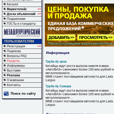
Каталог
Маркетплейс
<<
Доска объявлений
<<
Подшипники
ГОСТы и стандарты
ПОЛЬЗОВАТЕЛЯМ
Регистрация
<<
Подписка
Информация
Вопросы FAQ
Разделы
Труба бу цена
Информеры
Китайцы ждут роста выпуска никеля в мире
«АвтоВАЗ» сэкономил более 100 млн рублей н
Выставки
металлопрокате ...
Реклама
ММК станет поставщиком автолиста для Lada
О компании
Largus
Контакты
Труба бу Самара
Китайцы ждут роста выпуска никеля в мире
Поиск по сайту
«АвтоВАЗ» сэкономил более 100 млн рублей н
металлопрокате ...
ММК станет поставщиком автолиста для Lada
Largus