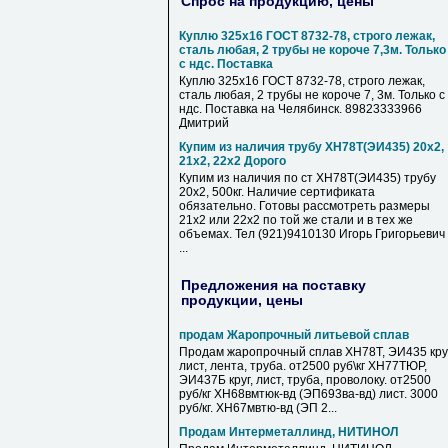
Спрос на продукцию, цены
Куплю 325х16 ГОСТ 8732-78, строго лежак,
сталь любая, 2 трубы не короче 7,3м. Только
с ндс. Поставка
Куплю 325х16 ГОСТ 8732-78, строго лежак,
сталь любая, 2 трубы не короче 7, 3м. Только с
ндс. Поставка на Челябинск. 89823333966
Дмитрий
Купим из наличия трубу ХН78Т(ЭИ435) 20х2,
21х2, 22х2 Дорого
Купим из наличия по ст ХН78Т(ЭИ435) трубу
20х2, 500кг. Наличие сертификата
обязательно. Готовы рассмотреть размеры
21х2 или 22х2 по той же стали и в тех же
объемах. Тел (921)9410130 Игорь Григорьевич
...
Предложения на поставку
продукции, цены
продам Жаропрочный литьевой сплав
Продам жаропрочный сплав ХН78Т, ЭИ435 круг
лист, лента, труба. от2500 руб\кг ХН77ТЮР,
ЭИ437Б круг, лист, труба, проволоку. от2500
руб/кг ХН68вмтюк-вд (ЭП693ва-вд) лист. 3000
руб/кг. ХН67мвтю-вд (ЭП 2...
Продам Интерметаллинд, НИТИНОЛ