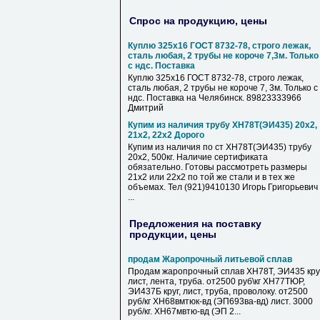
Спрос на продукцию, цены
Куплю 325х16 ГОСТ 8732-78, строго лежак,
сталь любая, 2 трубы не короче 7,3м. Только
с ндс. Поставка
Куплю 325х16 ГОСТ 8732-78, строго лежак,
сталь любая, 2 трубы не короче 7, 3м. Только с
ндс. Поставка на Челябинск. 89823333966
Дмитрий
Купим из наличия трубу ХН78Т(ЭИ435) 20х2,
21х2, 22х2 Дорого
Купим из наличия по ст ХН78Т(ЭИ435) трубу
20х2, 500кг. Наличие сертификата
обязательно. Готовы рассмотреть размеры
21х2 или 22х2 по той же стали и в тех же
объемах. Тел (921)9410130 Игорь Григорьевич
...
Предложения на поставку
продукции, цены
продам Жаропрочный литьевой сплав
Продам жаропрочный сплав ХН78Т, ЭИ435 круг
лист, лента, труба. от2500 руб\кг ХН77ТЮР,
ЭИ437Б круг, лист, труба, проволоку. от2500
руб/кг ХН68вмтюк-вд (ЭП693ва-вд) лист. 3000
руб/кг. ХН67мвтю-вд (ЭП 2...