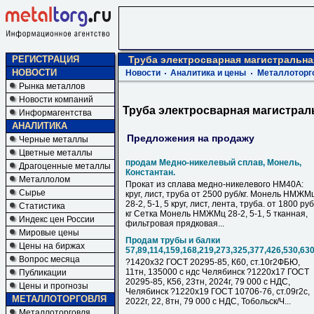
РЕГИСТРАЦИЯ
Труба электросварная магистральна
НОВОСТИ
Новости
Аналитика и цены
Металлоторг
Рынка металлов
Новости компаний
Труба электросварная магистрал
Информагентства
АНАЛИТИКА
Предложения на продажу
Черные металлы
Цветные металлы
продам Медно-никелевый сплав, Монель,
Драгоценные металлы
Константан.
Металлолом
Прокат из сплава медно-никелевого НМ40А:
Сырье
круг, лист, труба от 2500 руб/кг. Монель НМЖМ
28-2, 5-1, 5 круг, лист, лента, труба. от 1800 руб
Статистика
кг Сетка Монель НМЖМц 28-2, 5-1, 5 тканная,
Индекс цен России
фильтровая прядковая...
Мировые цены
Продам трубы и балки
Цены на биржах
57,89,114,159,168,219,273,325,377,426,530,63
Вопрос месяца
?1420х32 ГОСТ 20295-85, К60, ст.10г2ФБЮ,
11тн, 135000 с ндс Челябинск ?1220х17 ГОСТ
Публикации
20295-85, К56, 23тн, 2024г, 79 000 с НДC,
Цены и прогнозы
Челябинск ?1220х19 ГОСТ 10706-76, ст.09г2с,
МЕТАЛЛОТОРГОВЛЯ
2022г, 22, 8тн, 79 000 с НДC, Тобольск/Ч...
Металлоторговля