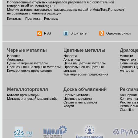
Использование открытых материалов разрешается с обязательной
гиперссылкой на MetalTorg.Ru
Мнение авторов материалов, размещаемых на сайте MetalTorg.Ru, может
не совпадать с мнением редакции.
Контакты
Подписка
Реклама
RSS
ВКонтакте
Одноклассники
Черные металлы
Цветные металлы
Драгоц
Новости
Новости
Новости
Аналитика
Аналитика
Аналитика
Цены на черные металлы
Цены на цветные металлы
Цены на д
Прогнозы цен на черные металлы
Прогнозы цен на цветные
Прогнозы ц
Коммерческие предложения
металлы
металлы
Коммерческие предложения
Металлоторговля
Доска объявлений
Реклам
Каталог организаций
Черные металлы
Баннерная
Металлургический маркетплейс
Цветные металлы
Контекстны
Сырье и металлолом
Реклама в 
Услуги
Региональн
Classified