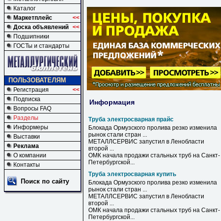
Каталог
Маркетплейс
<<
Доска объявлений
<<
Подшипники
ГОСТы и стандарты
ПОЛЬЗОВАТЕЛЯМ
Регистрация
<<
Подписка
Информация
Вопросы FAQ
Разделы
Труба электросварная прайс
Информеры
Блокада Ормузского пролива резко изменила
рынок стали стран ...
Выставки
МЕТАЛЛСЕРВИС запустил в Ленобласти
Реклама
второй ...
О компании
ОМК начала продажи стальных
труб
на Санкт-
Петербургской...
Контакты
Труба электросварная купить
Поиск по сайту
Блокада Ормузского пролива резко изменила
рынок стали стран ...
МЕТАЛЛСЕРВИС запустил в Ленобласти
второй ...
ОМК начала продажи стальных
труб
на Санкт-
Петербургской...