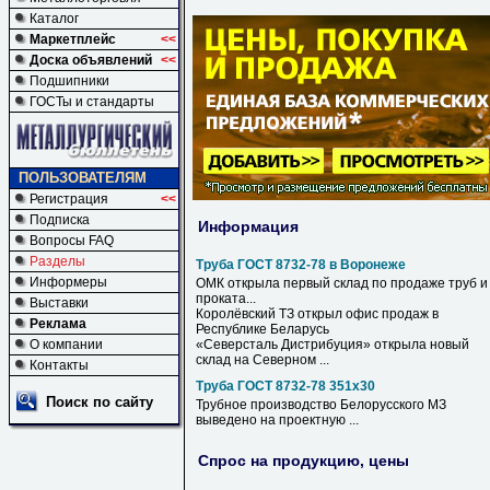
Каталог
Маркетплейс
<<
Доска объявлений
<<
Подшипники
ГОСТы и стандарты
ПОЛЬЗОВАТЕЛЯМ
Регистрация
<<
Подписка
Информация
Вопросы FAQ
Разделы
Труба ГОСТ 8732-78 в Воронеже
Информеры
ОМК открыла первый склад по продаже
труб
и
проката...
Выставки
Королёвский ТЗ открыл офис продаж
в
Реклама
Республике Беларусь
О компании
«Северсталь Дистрибуция» открыла новый
склад на Северном ...
Контакты
Труба ГОСТ 8732-78 351х30
Поиск по сайту
Трубное производство Белорусского МЗ
выведено на проектную ...
Спрос на продукцию, цены