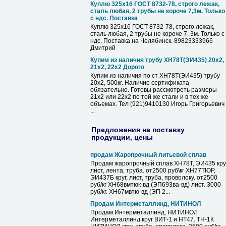
Куплю 325х16 ГОСТ 8732-78, строго лежак,
сталь любая, 2 трубы не короче 7,3м. Только
с ндс. Поставка
Куплю 325х16 ГОСТ 8732-78, строго лежак,
сталь любая, 2 трубы не короче 7, 3м. Только с
ндс. Поставка на Челябинск. 89823333966
Дмитрий
Купим из наличия трубу ХН78Т(ЭИ435) 20х2,
21х2, 22х2 Дорого
Купим из наличия по ст ХН78Т(ЭИ435) трубу
20х2, 500кг. Наличие сертификата
обязательно. Готовы рассмотреть размеры
21х2 или 22х2 по той же стали и в тех же
объемах. Тел (921)9410130 Игорь Григорьевич
...
Предложения на поставку
продукции, цены
продам Жаропрочный литьевой сплав
Продам жаропрочный сплав ХН78Т, ЭИ435 круг
лист, лента, труба. от2500 руб\кг ХН77ТЮР,
ЭИ437Б круг, лист, труба, проволоку. от2500
руб/кг ХН68вмтюк-вд (ЭП693ва-вд) лист. 3000
руб/кг. ХН67мвтю-вд (ЭП 2...
Продам Интерметаллинд, НИТИНОЛ
Продам Интерметаллинд, НИТИНОЛ
Интерметаллинд круг ВИТ-1 и НТ47. ТН-1К