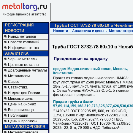
РЕГИСТРАЦИЯ
Труба ГОСТ 8732-78 60х10 в Челябин
НОВОСТИ
Новости
Аналитика и цены
Металлоторг
Рынка металлов
Новости компаний
Труба ГОСТ 8732-78 60х10 в Челя
Информагентства
АНАЛИТИКА
Предложения на продажу
Черные металлы
Цветные металлы
продам Медно-никелевый сплав, Монель,
Драгоценные металлы
Константан.
Металлолом
Прокат из сплава медно-никелевого НМ40А:
Сырье
круг, лист, труба от 2500 руб/кг. Монель НМЖМ
28-2, 5-1, 5 круг, лист, лента, труба. от 1800 руб
Статистика
кг Сетка Монель НМЖМц 28-2, 5-1, 5 тканная,
Индекс цен России
фильтровая прядковая...
Мировые цены
Продам трубы и балки
Цены на биржах
57,89,114,159,168,219,273,325,377,426,530,63
Вопрос месяца
?1420х32 ГОСТ 20295-85, К60, ст.10г2ФБЮ,
11тн, 135000 с ндс Челябинск ?1220х17 ГОСТ
Публикации
20295-85, К56, 23тн, 2024г, 79 000 с НДC,
Цены и прогнозы
Челябинск ?1220х19 ГОСТ 10706-76, ст.09г2с,
МЕТАЛЛОТОРГОВЛЯ
2022г, 22, 8тн, 79 000 с НДC, Тобольск/Ч...
Металлоторговля