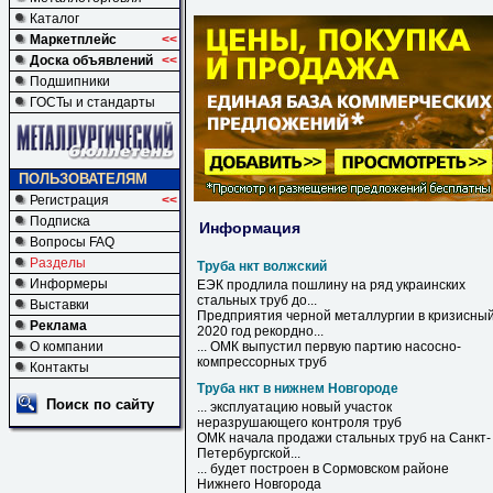
Каталог
Маркетплейс
<<
Доска объявлений
<<
Подшипники
ГОСТы и стандарты
ПОЛЬЗОВАТЕЛЯМ
Регистрация
<<
Подписка
Информация
Вопросы FAQ
Разделы
Труба нкт волжский
Информеры
ЕЭК продлила пошлину на ряд украинских
стальных
труб
до...
Выставки
Предприятия черной металлургии в кризисны
Реклама
2020 год рекордно...
О компании
... ОМК выпустил первую партию насосно-
компрессорных
труб
Контакты
Труба нкт в нижнем Новгороде
Поиск по сайту
... эксплуатацию новый участок
неразрушающего контроля
труб
ОМК начала продажи стальных
труб
на Санкт-
Петербургской...
... будет построен
в
Сормовском районе
Нижнего
Новгорода