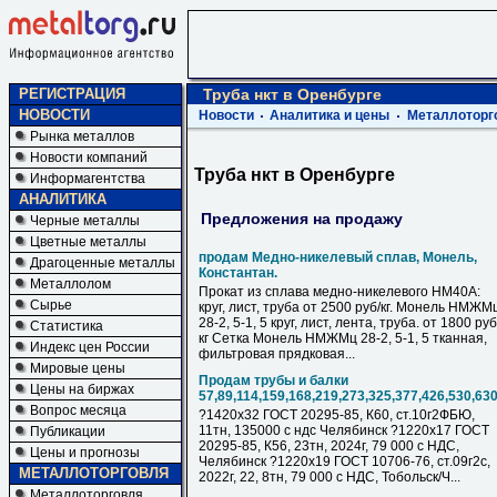
РЕГИСТРАЦИЯ
Труба нкт в Оренбурге
НОВОСТИ
Новости
Аналитика и цены
Металлоторг
Рынка металлов
Новости компаний
Труба нкт в Оренбурге
Информагентства
АНАЛИТИКА
Предложения на продажу
Черные металлы
Цветные металлы
продам Медно-никелевый сплав, Монель,
Драгоценные металлы
Константан.
Металлолом
Прокат из сплава медно-никелевого НМ40А:
Сырье
круг, лист, труба от 2500 руб/кг. Монель НМЖМ
28-2, 5-1, 5 круг, лист, лента, труба. от 1800 руб
Статистика
кг Сетка Монель НМЖМц 28-2, 5-1, 5 тканная,
Индекс цен России
фильтровая прядковая...
Мировые цены
Продам трубы и балки
Цены на биржах
57,89,114,159,168,219,273,325,377,426,530,63
Вопрос месяца
?1420х32 ГОСТ 20295-85, К60, ст.10г2ФБЮ,
11тн, 135000 с ндс Челябинск ?1220х17 ГОСТ
Публикации
20295-85, К56, 23тн, 2024г, 79 000 с НДC,
Цены и прогнозы
Челябинск ?1220х19 ГОСТ 10706-76, ст.09г2с,
МЕТАЛЛОТОРГОВЛЯ
2022г, 22, 8тн, 79 000 с НДC, Тобольск/Ч...
Металлоторговля