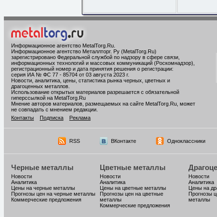
Информационное агентство MetalTorg.Ru
.
Информационное агентство Металлторг. Ру (MetalTorg.Ru)
зарегистрировано Федеральной службой по надзору в сфере связи,
информационных технологий и массовых коммуникаций (Роскомнадзор),
регистрационный номер и дата принятия решения о регистрации:
серия ИА № ФС 77 - 85704 от 03 августа 2023 г.
Новости, аналитика, цены, статистика рынка черных, цветных и
драгоценных металлов.
Использование открытых материалов разрешается с обязательной
гиперссылкой на MetalTorg.Ru
Мнение авторов материалов, размещаемых на сайте MetalTorg.Ru, может
не совпадать с мнением редакции.
Контакты
Подписка
Реклама
RSS
ВКонтакте
Одноклассники
Черные металлы
Цветные металлы
Драгоц
Новости
Новости
Новости
Аналитика
Аналитика
Аналитика
Цены на черные металлы
Цены на цветные металлы
Цены на д
Прогнозы цен на черные металлы
Прогнозы цен на цветные
Прогнозы ц
Коммерческие предложения
металлы
металлы
Коммерческие предложения