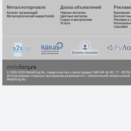
Металлоторговля
Доска объявлений
Реклам
Каталог организаций
Черные металлы
Баннерная
Металлургический маркетплейс
Цветные металлы
Контекстны
Сырье и металлолом
Реклама в 
Услуги
Региональн
Classified
© 2000-2026 MetalTorg.Ru,
cвидетельство о регистрации СМИ ИА № ФС 77 - 85704
Использование открытых материалов разрешается с обязательной гиперссылкой 
MetalTorg.Ru