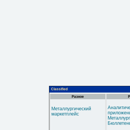
Classified
Разное
Р
Аналитич
Металлургический
приложени
маркетплейс
Металлур
Бюллетен