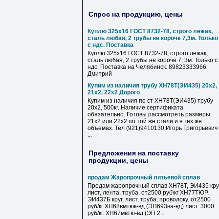
Спрос на продукцию, цены
Куплю 325х16 ГОСТ 8732-78, строго лежак,
сталь любая, 2 трубы не короче 7,3м. Только
с ндс. Поставка
Куплю 325х16 ГОСТ 8732-78, строго лежак,
сталь любая, 2 трубы не короче 7, 3м. Только с
ндс. Поставка на Челябинск. 89823333966
Дмитрий
Купим из наличия трубу ХН78Т(ЭИ435) 20х2,
21х2, 22х2 Дорого
Купим из наличия по ст ХН78Т(ЭИ435) трубу
20х2, 500кг. Наличие сертификата
обязательно. Готовы рассмотреть размеры
21х2 или 22х2 по той же стали и в тех же
объемах. Тел (921)9410130 Игорь Григорьевич
...
Предложения на поставку
продукции, цены
продам Жаропрочный литьевой сплав
Продам жаропрочный сплав ХН78Т, ЭИ435 круг
лист, лента, труба. от2500 руб\кг ХН77ТЮР,
ЭИ437Б круг, лист, труба, проволоку. от2500
руб/кг ХН68вмтюк-вд (ЭП693ва-вд) лист. 3000
руб/кг. ХН67мвтю-вд (ЭП 2...