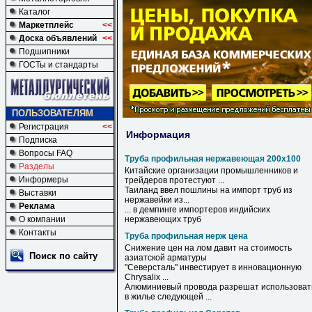
Каталог
Маркетплейс
<<
Доска объявлений
<<
Подшипники
ГОСТы и стандарты
ПОЛЬЗОВАТЕЛЯМ
Регистрация
<<
Информация
Подписка
Вопросы FAQ
Труба профильная нержавеющая 200х100
Разделы
Китайские организации промышленников и
Информеры
трейдеров протестуют ...
Таиланд ввел пошлины на импорт
труб
из
Выставки
нержавейки из...
Реклама
... в демпинге импортеров индийских
О компании
нержавеющих
труб
Контакты
Труба профильная нерж цена
Снижение
цен
на лом давит на стоимость
Поиск по сайту
азиатской арматуры
"Северсталь" инвестирует в инновационную
Chrysalix ...
Алюминиевый провода разрешат использоват
в жилье следующей ...