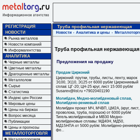
РЕГИСТРАЦИЯ
Труба профильная нержавеющая
НОВОСТИ
Новости
Аналитика и цены
Металлоторг
Рынка металлов
Новости компаний
Труба профильная нержавеющая
Информагентства
АНАЛИТИКА
Предложения на продажу
Черные металлы
Цветные металлы
Продам Цирконий
Драгоценные металлы
Цирконий: прутки, трубы, листы, ленту, марок
Металлолом
Э100, Э110, Э125 от 6000 руб/кг Циркониевый
Сырье
сплав: ЦГ-20; ЦН-25 круг, лист 15 000 руб/кг
Susarev@list.ru +79020401190
Статистика
Индекс цен России
Молибден, Медно-молибденовый сплав,
Молибдено-рениевый сплав
Мировые цены
Молибден прокат МЧ, МЧВП, ЦМ2А, (круг, лист,
Цены на биржах
проволока, труба, порошок) от 6000 руб/кг
Вопрос месяца
Тигель молибденовый и МВ30 Медно-
молибденовые сплавы: МД40Н, МД50,
Публикации
МД15НПА от 5000 руб/кг. Молибдено-рениеву
Цены и прогнозы
фо...
МЕТАЛЛОТОРГОВЛЯ
Металлоторговля