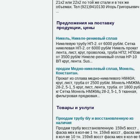
21х2 или 22х2 по той же стали и в тех же
объемах. Тел (921)9410130 Игорь Григорьевич
...
Предложения на поставку
продукции, цены
Никель, Никеле-рениевый сплав
Никелевую трубу НП-2. от 6000 руб/кг. Сетка
никелевая НП-2. от 6000 руб/кг Никель прокат
лента, лист, круг, проволока, труба НП2; НП0э
от 3500 руб/кг Никеле-рениевый сплав НР-10
ВП круг, лента. Sus...
продам Медно-никелевый сплав, Монель,
Константан.
Прокат из сплава медно-никелевого НМ40А:
круг, лист, труба от 2500 руб/кг. Монель НМЖМ
28-2, 5-1, 5 круг, лист, лента, труба. от 1800 руб
кг Сетка Монель НМЖМц 28-2, 5-1, 5 тканная,
фильтровая прядковая...
Товары и услуги
Проодам трубу б/у и восстановленную из
наличия
Продам трубу восстановленную 159х5 восст ,
фаска мех в кол-ве 1 тн. 159х6 восст , фаска м
в кол-ве 10 тн. 159х8 восст фаска мех в кол-ве 