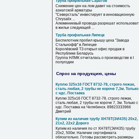
Труба профильная Саратов
Снижение цен на лом давит на стоимость
азиатской арматуры
"Северсталь" инвестирует в инновационную
Chrysalix ...
Алюминиевый провода разрешат использоват
в жилье следующей ...
Труба профильная Липецк
Беспилотник пробил крышу цеха "Завода
Стальнофф" в
Липецке
Королёвский ТЗ открыл офис продаж в
Республике Беларусь
Группа НЛМК отчиталась о производстве в I
полугодии
Спрос на продукцию, цены
Куплю 325х16 ГОСТ 8732-78, строго лежак,
сталь любая, 2 трубы не короче 7,3м. Только
с ндс. Поставка
Куплю 325х16 ГОСТ 8732-78, строго лежак,
сталь любая, 2 трубы не короче 7, 3м. Только с
ндс. Поставка на Челябинск. 89823333966
Дмитрий
Купим из наличия трубу ХН78Т(ЭИ435) 20х2,
21х2, 22х2 Дорого
Купим из наличия по ст ХН78Т(ЭИ435) трубу
20х2, 500кг. Наличие сертификата
обязательно. Готовы рассмотреть размеры