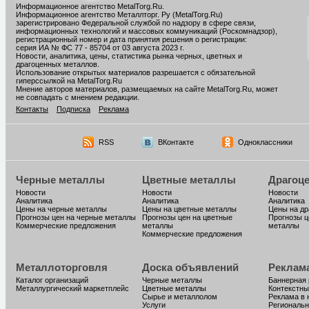
Информационное агентство MetalTorg.Ru
.
Информационное агентство Металлторг. Ру (MetalTorg.Ru)
зарегистрировано Федеральной службой по надзору в сфере связи,
информационных технологий и массовых коммуникаций (Роскомнадзор),
регистрационный номер и дата принятия решения о регистрации:
серия ИА № ФС 77 - 85704 от 03 августа 2023 г.
Новости, аналитика, цены, статистика рынка черных, цветных и
драгоценных металлов.
Использование открытых материалов разрешается с обязательной
гиперссылкой на MetalTorg.Ru
Мнение авторов материалов, размещаемых на сайте MetalTorg.Ru, может
не совпадать с мнением редакции.
Контакты
Подписка
Реклама
RSS
ВКонтакте
Одноклассники
Черные металлы
Цветные металлы
Драгоц
Новости
Новости
Новости
Аналитика
Аналитика
Аналитика
Цены на черные металлы
Цены на цветные металлы
Цены на д
Прогнозы цен на черные металлы
Прогнозы цен на цветные
Прогнозы ц
Коммерческие предложения
металлы
металлы
Коммерческие предложения
Металлоторговля
Доска объявлений
Реклам
Каталог организаций
Черные металлы
Баннерная
Металлургический маркетплейс
Цветные металлы
Контекстны
Сырье и металлолом
Реклама в 
Услуги
Региональн