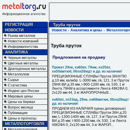
РЕГИСТРАЦИЯ
Труба пруток
НОВОСТИ
Новости
Аналитика и цены
Металлоторг
Рынка металлов
Новости компаний
Труба пруток
Информагентства
АНАЛИТИКА
Предложения на продажу
Черные металлы
Цветные металлы
Прокат 29нк, хн60вт, 79нм, хн35вт,
Драгоценные металлы
хн50вмтюб, 06хн28мдт и др. из наличия!
Металлолом
ПРЕЦИЗИОННЫЕ СПЛАВЫ Пруток 36НХТЮ
Сырье
д.10 мм, калибр. L-3000 мм, г/к, 121, 3 кг Пруток
29НК ВИ д.35 мм, l-900-1200 мм, г/к, 530, 1 кг
Статистика
Лента 79НМ в ассортименте Лента 49К2ФА 0,
Индекс цен России
2х120 мм 44, 3 кг ЖАРОПРОЧНЫЕ...
Мировые цены
хн60вт, эп33вд, 29нк, хн68вмтюк, 06хн28мдт 
Цены на биржах
др. из наличия!
Вопрос месяца
ПРОДАЕМ ИЗ НАЛИЧИЯ (цены договорные)
ПРЕЦИЗИОННЫЕ СПЛАВЫ Пруток 36Н д.20
Публикации
мм, L-1300-1400 мм, г/к, 127, 3 кг Пруток 29НК
Цены и прогнозы
ВИ д.35 мм, l-900-1200 мм, г/к, 530, 1 кг Лента
МЕТАЛЛОТОРГОВЛЯ
49К2ФА 0, 2х120 мм 44, 3 кг ЖАРОП...
Металлоторговля