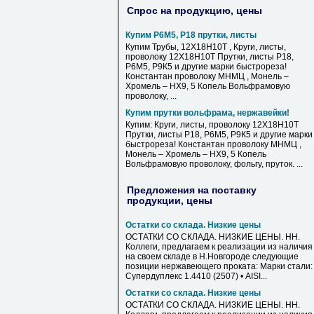
Спрос на продукцию, цены
Купим Р6М5, Р18 прутки, листы
Купим Трубы, 12Х18Н10Т , Круги, листы,
проволоку 12Х18Н10Т Прутки, листы Р18,
Р6М5, Р9К5 и другие марки быстрореза!
Константан проволоку МНМЦ , Монель –
Хромель – НХ9, 5 Копель Вольфрамовую
проволоку, ...
Купим прутки вольфрама, нержавейки!
Купим: Круги, листы, проволоку 12Х18Н10Т
Прутки, листы Р18, Р6М5, Р9К5 и другие марки
быстрореза! Константан проволоку МНМЦ ,
Монель – Хромель – НХ9, 5 Копель
Вольфрамовую проволоку, фольгу, пруток. ...
Предложения на поставку
продукции, цены
Остатки со склада. Низкие цены
ОСТАТКИ СО СКЛАДА. НИЗКИЕ ЦЕНЫ. НН.
Коллеги, предлагаем к реализации из наличия
на своем складе в Н.Новгороде следующие
позиции нержавеющего проката: Марки стали: 
Супердуплекс 1.4410 (2507) • AISI...
Остатки со склада. Низкие цены
ОСТАТКИ СО СКЛАДА. НИЗКИЕ ЦЕНЫ. НН.