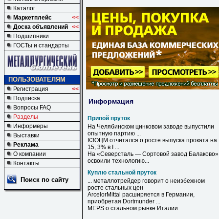
Каталог
Маркетплейс
<<
Доска объявлений
<<
Подшипники
ГОСТы и стандарты
ПОЛЬЗОВАТЕЛЯМ
Регистрация
<<
Подписка
Информация
Вопросы FAQ
Разделы
Припой пруток
Информеры
На Челябинском цинковом заводе выпустили
опытную партию ...
Выставки
КЗОЦМ отчитался о росте выпуска проката на
Реклама
15, 3% в I ...
О компании
На «Северсталь — Сортовой завод Балаково»
освоили технологию...
Контакты
Куплю стальной пруток
Поиск по сайту
... металлотрейдер говорит о неизбежном
росте
стальных
цен
ArcelorMittal расширяется в Германии,
приобретая Dortmunder ...
MEPS о
стальном
рынке Италии