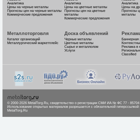
Аналитика
Аналитика
Аналитика
Цены на черные металлы
Цены на цветные металлы
Цены на д
Прогнозы цен на черные металлы
Прогнозы цен на цветные
Прогнозы ц
Коммерческие предложения
металлы
металлы
Коммерческие предложения
Металлоторговля
Доска объявлений
Реклам
Каталог организаций
Черные металлы
Баннерная
Металлургический маркетплейс
Цветные металлы
Контекстны
Сырье и металлолом
Реклама в 
Услуги
Региональн
Classified
© 2000-2026 MetalTorg.Ru,
cвидетельство о регистрации СМИ ИА № ФС 77 - 85704
Использование открытых материалов разрешается с обязательной гиперссылкой 
MetalTorg.Ru