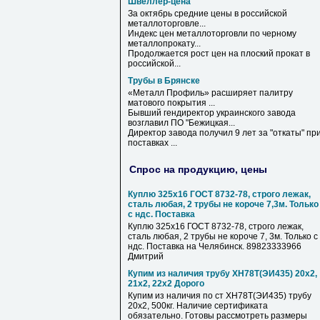
Швеллер-цена
За октябрь средние
цены
в российской
металлоторговле...
Индекс
цен
металлоторговли по черному
металлопрокату...
Продолжается рост
цен
на плоский прокат в
российской...
Трубы в Брянске
«Металл Профиль» расширяет палитру
матового покрытия ...
Бывший гендиректор украинского завода
возглавил ПО "Бежицкая...
Директор завода получил 9 лет за "откаты" пр
поставках ...
Спрос на продукцию, цены
Куплю 325х16 ГОСТ 8732-78, строго лежак,
сталь любая, 2 трубы не короче 7,3м. Только
с ндс. Поставка
Куплю 325х16 ГОСТ 8732-78, строго лежак,
сталь любая, 2 трубы не короче 7, 3м. Только с
ндс. Поставка на Челябинск. 89823333966
Дмитрий
Купим из наличия трубу ХН78Т(ЭИ435) 20х2,
21х2, 22х2 Дорого
Купим из наличия по ст ХН78Т(ЭИ435) трубу
20х2, 500кг. Наличие сертификата
обязательно. Готовы рассмотреть размеры