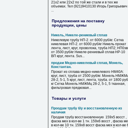
21х2 или 22х2 по той же стали и в тех же
объемах. Тел (921)9410130 Игорь Григорьевич
...
Предложения на поставку
продукции, цены
Никель, Никеле-рениевый сплав
Никелевую трубу НП-2. от 6000 руб/кг. Сетка
никелевая НП-2. от 6000 руб/кг Никель прокат
лента, лист, круг, проволока, труба НП2; НП0э
от 3500 руб/кг Никеле-рениевый сплав НР-10
ВП круг, лента. Sus...
продам Медно-никелевый сплав, Монель,
Константан.
Прокат из сплава медно-никелевого НМ40А:
круг, лист, труба от 2500 руб/кг. Монель НМЖМ
28-2, 5-1, 5 круг, лист, лента, труба. от 1800 руб
кг Сетка Монель НМЖМц 28-2, 5-1, 5 тканная,
фильтровая прядковая...
Товары и услуги
Проодам трубу б/у и восстановленную из
наличия
Продам трубу восстановленную 159х5 восст ,
фаска мех в кол-ве 1 тн. 159х6 восст , фаска м
в кол-ве 10 тн. 159х8 восст фаска мех в кол-ве 