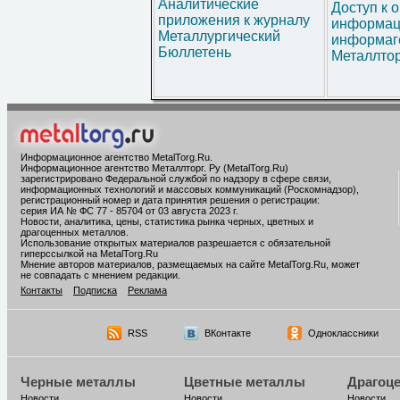
Аналитические
Доступ к 
приложения к журналу
информац
Металлургический
информаг
Бюллетень
Металлтор
Информационное агентство MetalTorg.Ru
.
Информационное агентство Металлторг. Ру (MetalTorg.Ru)
зарегистрировано Федеральной службой по надзору в сфере связи,
информационных технологий и массовых коммуникаций (Роскомнадзор),
регистрационный номер и дата принятия решения о регистрации:
серия ИА № ФС 77 - 85704 от 03 августа 2023 г.
Новости, аналитика, цены, статистика рынка черных, цветных и
драгоценных металлов.
Использование открытых материалов разрешается с обязательной
гиперссылкой на MetalTorg.Ru
Мнение авторов материалов, размещаемых на сайте MetalTorg.Ru, может
не совпадать с мнением редакции.
Контакты
Подписка
Реклама
RSS
ВКонтакте
Одноклассники
Черные металлы
Цветные металлы
Драгоц
Новости
Новости
Новости