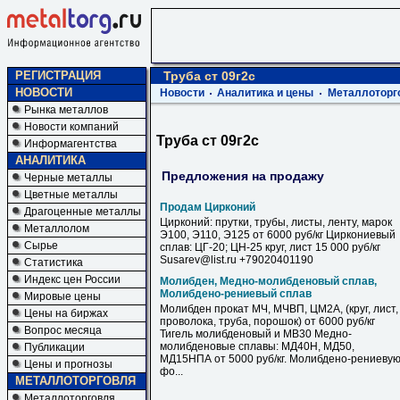
РЕГИСТРАЦИЯ
Труба ст 09г2с
НОВОСТИ
Новости
Аналитика и цены
Металлоторг
Рынка металлов
Новости компаний
Труба ст 09г2с
Информагентства
АНАЛИТИКА
Предложения на продажу
Черные металлы
Цветные металлы
Продам Цирконий
Драгоценные металлы
Цирконий: прутки, трубы, листы, ленту, марок
Металлолом
Э100, Э110, Э125 от 6000 руб/кг Циркониевый
Сырье
сплав: ЦГ-20; ЦН-25 круг, лист 15 000 руб/кг
Susarev@list.ru +79020401190
Статистика
Индекс цен России
Молибден, Медно-молибденовый сплав,
Молибдено-рениевый сплав
Мировые цены
Молибден прокат МЧ, МЧВП, ЦМ2А, (круг, лист,
Цены на биржах
проволока, труба, порошок) от 6000 руб/кг
Вопрос месяца
Тигель молибденовый и МВ30 Медно-
молибденовые сплавы: МД40Н, МД50,
Публикации
МД15НПА от 5000 руб/кг. Молибдено-рениеву
Цены и прогнозы
фо...
МЕТАЛЛОТОРГОВЛЯ
Металлоторговля