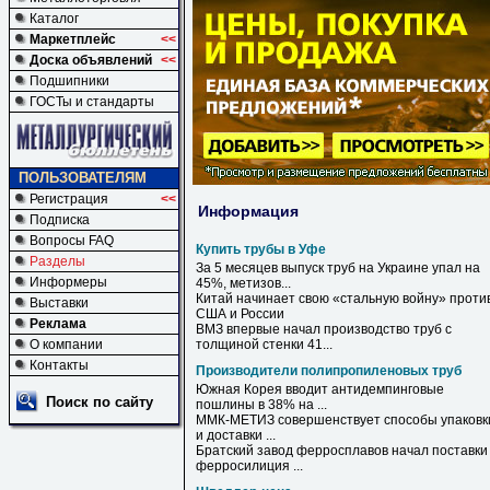
Каталог
Маркетплейс
<<
Доска объявлений
<<
Подшипники
ГОСТы и стандарты
ПОЛЬЗОВАТЕЛЯМ
Регистрация
<<
Информация
Подписка
Вопросы FAQ
Купить трубы в Уфе
Разделы
За 5 месяцев выпуск
труб
на Украине упал на
Информеры
45%, метизов...
Китай начинает свою «стальную войну» проти
Выставки
США и России
Реклама
ВМЗ впервые начал производство
труб
с
О компании
толщиной стенки 41...
Контакты
Производители полипропиленовых труб
Южная Корея вводит антидемпинговые
Поиск по сайту
пошлины в 38% на ...
ММК-МЕТИЗ совершенствует способы упаковк
и доставки ...
Братский завод ферросплавов начал поставки
ферросилиция ...