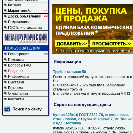
Каталог
Маркетплейс
<<
Доска объявлений
<<
Подшипники
ГОСТы и стандарты
ПОЛЬЗОВАТЕЛЯМ
Регистрация
<<
Подписка
Информация
Вопросы FAQ
Разделы
Труба стальная 56
Информеры
Росстат: июньский выпуск
стального
проката в
РФ...
Выставки
В январе-июне 2026 года ввоз бесшовных
Реклама
стальных
труб
из...
О компании
В апреле упали ж/д отгрузки продукции ЧТПЗ
Контакты
Спрос на продукцию, цены
Поиск по сайту
Куплю 325х16 ГОСТ 8732-78, строго лежак,
сталь любая, 2 трубы не короче 7,3м. Только
с ндс. Поставка
Куплю 325х16 ГОСТ 8732-78, строго лежак,
сталь любая, 2 трубы не короче 7, 3м. Только с