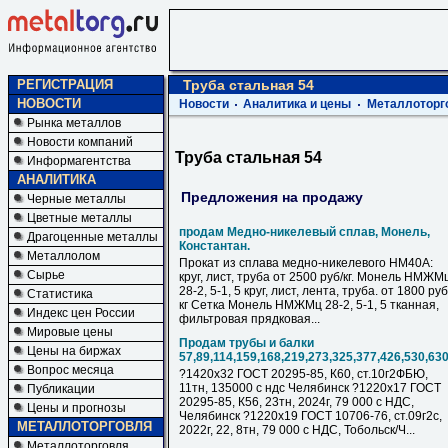
РЕГИСТРАЦИЯ
Труба стальная 54
НОВОСТИ
Новости
Аналитика и цены
Металлоторг
Рынка металлов
Новости компаний
Труба стальная 54
Информагентства
АНАЛИТИКА
Предложения на продажу
Черные металлы
Цветные металлы
продам Медно-никелевый сплав, Монель,
Драгоценные металлы
Константан.
Металлолом
Прокат из сплава медно-никелевого НМ40А:
Сырье
круг, лист, труба от 2500 руб/кг. Монель НМЖМ
28-2, 5-1, 5 круг, лист, лента, труба. от 1800 руб
Статистика
кг Сетка Монель НМЖМц 28-2, 5-1, 5 тканная,
Индекс цен России
фильтровая прядковая...
Мировые цены
Продам трубы и балки
Цены на биржах
57,89,114,159,168,219,273,325,377,426,530,63
Вопрос месяца
?1420х32 ГОСТ 20295-85, К60, ст.10г2ФБЮ,
11тн, 135000 с ндс Челябинск ?1220х17 ГОСТ
Публикации
20295-85, К56, 23тн, 2024г, 79 000 с НДC,
Цены и прогнозы
Челябинск ?1220х19 ГОСТ 10706-76, ст.09г2с,
МЕТАЛЛОТОРГОВЛЯ
2022г, 22, 8тн, 79 000 с НДC, Тобольск/Ч...
Металлоторговля