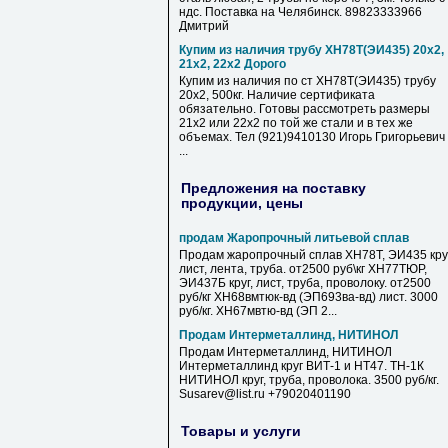
ндс. Поставка на Челябинск. 89823333966
Дмитрий
Купим из наличия трубу ХН78Т(ЭИ435) 20х2,
21х2, 22х2 Дорого
Купим из наличия по ст ХН78Т(ЭИ435) трубу
20х2, 500кг. Наличие сертификата
обязательно. Готовы рассмотреть размеры
21х2 или 22х2 по той же стали и в тех же
объемах. Тел (921)9410130 Игорь Григорьевич
...
Предложения на поставку
продукции, цены
продам Жаропрочный литьевой сплав
Продам жаропрочный сплав ХН78Т, ЭИ435 круг
лист, лента, труба. от2500 руб\кг ХН77ТЮР,
ЭИ437Б круг, лист, труба, проволоку. от2500
руб/кг ХН68вмтюк-вд (ЭП693ва-вд) лист. 3000
руб/кг. ХН67мвтю-вд (ЭП 2...
Продам Интерметаллинд, НИТИНОЛ
Продам Интерметаллинд, НИТИНОЛ
Интерметаллинд круг ВИТ-1 и НТ47. ТН-1К
НИТИНОЛ круг, труба, проволока. 3500 руб/кг.
Susarev@list.ru +79020401190
Товары и услуги