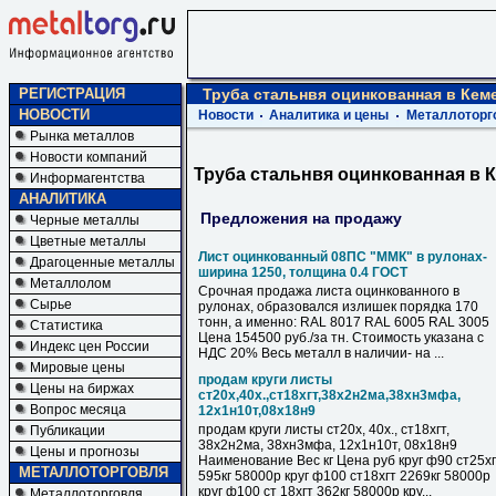
РЕГИСТРАЦИЯ
Труба стальнвя оцинкованная в Кем
НОВОСТИ
Новости
Аналитика и цены
Металлоторг
Рынка металлов
Новости компаний
Труба стальнвя оцинкованная в 
Информагентства
АНАЛИТИКА
Предложения на продажу
Черные металлы
Цветные металлы
Лист оцинкованный 08ПС "ММК" в рулонах-
Драгоценные металлы
ширина 1250, толщина 0.4 ГОСТ
Металлолом
Срочная продажа листа оцинкованного в
Сырье
рулонах, образовался излишек порядка 170
тонн, а именно: RAL 8017 RAL 6005 RAL 3005
Статистика
Цена 154500 руб./за тн. Стоимость указана с
Индекс цен России
НДС 20% Весь металл в наличии- на ...
Мировые цены
продам круги листы
Цены на биржах
ст20х,40х.,ст18хгт,38х2н2ма,38хн3мфа,
Вопрос месяца
12х1н10т,08х18н9
продам круги листы ст20х, 40х., ст18хгт,
Публикации
38х2н2ма, 38хн3мфа, 12х1н10т, 08х18н9
Цены и прогнозы
Наименование Вес кг Цена руб круг ф90 ст25хг
МЕТАЛЛОТОРГОВЛЯ
595кг 58000р круг ф100 ст18хгт 2269кг 58000р
круг ф100 ст 18хгт 362кг 58000р кру...
Металлоторговля