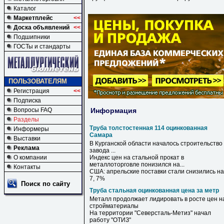
Каталог
Маркетплейс
<<
Доска объявлений
<<
Подшипники
ГОСТы и стандарты
ПОЛЬЗОВАТЕЛЯМ
Регистрация
<<
Подписка
Информация
Вопросы FAQ
Разделы
Труба толстостенная 114 оцинкованная
Информеры
Самара
Выставки
В Курганской области началось cтроительство
Реклама
завода ...
О компании
Индекс цен на стальной прокат в
металлоторговле понизился на...
Контакты
США: апрельские поставки стали снизились на
7, 7%
Поиск по сайту
Труба стальная оцинкованная цена за метр
Металл продолжает лидировать в росте
цен
н
стройматериалы
На территории "Северсталь-Метиз" начал
работу "ОТИЗ"