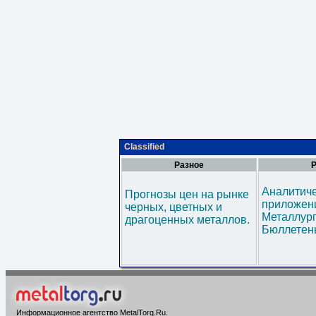
Classified
Разное
Р
Аналитич
Прогнозы цен на рынке
приложени
черных, цветных и
Металлур
драгоценных металлов.
Бюллетен
Информационное агентство MetalTorg.Ru
.