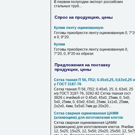
В первом полугодии экспорт российских
стальных
труб
...
Спрос на продукцию, цены
Купим ленту оцинкованную
Готовы приобрести ленту оцинкованную 0, 7*2
и 0, 9*20.
Купим
Готовы приобрести ленту оцинкованную 0,
7*20, 0, 9*20 из обрези
Предложения на поставку
продукции, цены
Сетка тканая П 56, П52; 0.45х0,25, 0,63х0,25 н
у ГОСТ 3187-76
Сетка тканая П 56, П52; 0.45х0, 25, 0, 63х0, 25
н/у ГОСТ 3187-76, 3282-82 Сетка тканая гост
3826 с ячейкой от 0.45х0, 45х0, 25мм, 0, 5х0,
5х0, 25мм, 0, 63х0, 63х0, 25мм, 1х1х0, 25мм,
2х2х0, 4мм, 5х5х0.7мм до 20х20...
Сетка сварная оцинкованная ЦАММ
(алюмоцинк) для изготовления клеток
Сетка сварная оцинкованная ЦАММ
(алюмоцинк) для изготовления клеток. Ячейки
12, 5х25; 15х25, 12, 5х50; 25х25; 25х50; 12, 5х7