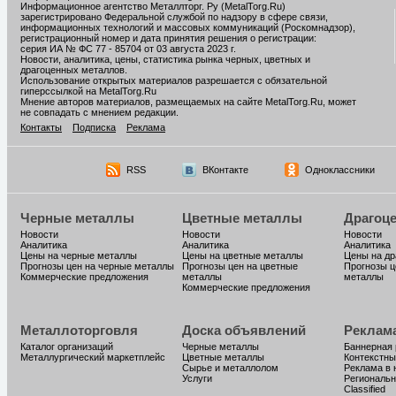
Информационное агентство Металлторг. Ру (MetalTorg.Ru)
зарегистрировано Федеральной службой по надзору в сфере связи,
информационных технологий и массовых коммуникаций (Роскомнадзор),
регистрационный номер и дата принятия решения о регистрации:
серия ИА № ФС 77 - 85704 от 03 августа 2023 г.
Новости, аналитика, цены, статистика рынка черных, цветных и
драгоценных металлов.
Использование открытых материалов разрешается с обязательной
гиперссылкой на MetalTorg.Ru
Мнение авторов материалов, размещаемых на сайте MetalTorg.Ru, может
не совпадать с мнением редакции.
Контакты
Подписка
Реклама
RSS
ВКонтакте
Одноклассники
Черные металлы
Цветные металлы
Драгоц
Новости
Новости
Новости
Аналитика
Аналитика
Аналитика
Цены на черные металлы
Цены на цветные металлы
Цены на д
Прогнозы цен на черные металлы
Прогнозы цен на цветные
Прогнозы ц
Коммерческие предложения
металлы
металлы
Коммерческие предложения
Металлоторговля
Доска объявлений
Реклам
Каталог организаций
Черные металлы
Баннерная
Металлургический маркетплейс
Цветные металлы
Контекстны
Сырье и металлолом
Реклама в 
Услуги
Региональн
Classified