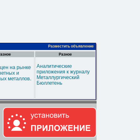
Разместить объявление
азное
Разное
Аналитические
цен на рынке
приложения к журналу
ветных и
Металлургический
ых металлов.
Бюллетень