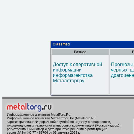
Classified
Разное
Р
Доступ к оперативной
Прогнозы 
информации
черных, ц
информагентства
драгоценн
Металлторг.ру
Информационное агентство MetalTorg.Ru
.
Информационное агентство Металлторг. Ру (MetalTorg.Ru)
зарегистрировано Федеральной службой по надзору в сфере связи,
информационных технологий и массовых коммуникаций (Роскомнадзор),
регистрационный номер и дата принятия решения о регистрации:
серия ИА № ФС 77 - 85704 от 03 августа 2023 г.