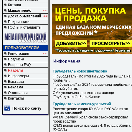
Каталог
Маркетплейс
<<
Доска объявлений
<<
Подшипники
ГОСТы и стандарты
ПОЛЬЗОВАТЕЛЯМ
Регистрация
<<
Подписка
Информация
Вопросы FAQ
Разделы
Трубодеталь новосинеглазово
Информеры
«
Трубодеталь
» по итогам 2025 года вышла на
прибыль...
Выставки
"
Трубодеталь
" за 2024 год сменила прибыль н
Реклама
чистый убыток
О компании
ОМК увеличила зарплаты на заводе
"
Трубодеталь
" в Челябинске
Контакты
Трубодеталь каменск-уральский
Поиск по сайту
Рассмотрение спора КУМЗа и РУСАЛа из-за
цен на алюминий ...
Русал Кремний Урал снова законсервировал
производство
КУМЗ попытается взыскать 4, 8 млрд рублей с
РУСАЛа