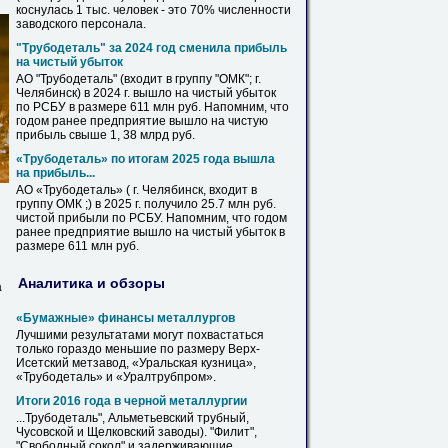
коснулась 1 тыс. человек - это 70% численности
заводского персонала.
"
Трубодеталь
" за 2024 год сменила прибыль
на чистый убыток
АО "
Трубодеталь
" (входит в группу "ОМК"; г.
Челябинск) в 2024 г. вышло на чистый убыток
по РСБУ в размере 611 млн руб. Напомним, что
годом ранее предприятие вышло на чистую
прибыль свыше 1, 38 млрд руб.
«
Трубодеталь
» по итогам 2025 года вышла
на прибыль...
АО «
Трубодеталь
» ( г. Челябинск, входит в
группу ОМК ;) в 2025 г. получило 25.7 млн руб.
чистой прибыли по РСБУ. Напомним, что годом
ранее предприятие вышло на чистый убыток в
размере 611 млн руб.
Аналитика и обзоры
а
«Бумажные» финансы металлургов
Лучшими результатами могут похвастаться
только гораздо меньшие по размеру Верх-
Исетский метзавод, «Уральская кузница»,
«
Трубодеталь
» и «Уралтрубпром».
Итоги 2016 года в черной металлургии
...
Трубодеталь
", Альметьевский трубный,
Чусовской и Щелковский заводы). "Филит",
"Свободный сокол" и задерживающие