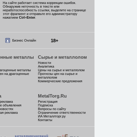
На сайте работает система коррекции ошибок.
Обнаружив неточность в тексте или
неработоспособность ссылки, выделите на странице
этот фрагмент и отправьте его администратору
нажатием
Ctrl
+
Enter
.
18+
Бизнес Онлайн
енные металлы
Сырье и металлолом
Новости
Аналитика
рагоценные металлы
Цены на сырье и металлолом
ен на драгоценные
Прогнозы цен на сырье и
металлолом
Коммерческие предложения
а
MetalTorg.Ru
 реклама
Регистрация
е объявления
Подписка
новостях
Вопросы по сайту
ая реклама
Ограничение ответственности
ИА Металлторг.ру
Контакты