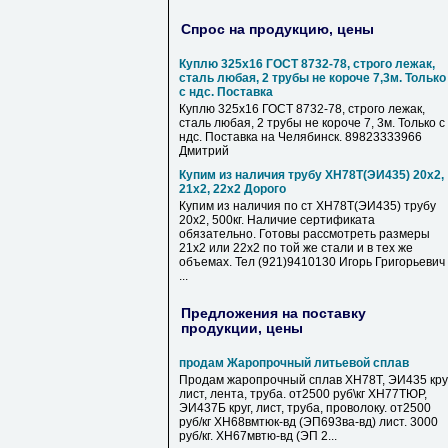
Спрос на продукцию, цены
Куплю 325х16 ГОСТ 8732-78, строго лежак,
сталь любая, 2 трубы не короче 7,3м. Только
с ндс. Поставка
Куплю 325х16 ГОСТ 8732-78, строго лежак,
сталь любая, 2 трубы не короче 7, 3м. Только с
ндс. Поставка на Челябинск. 89823333966
Дмитрий
Купим из наличия трубу ХН78Т(ЭИ435) 20х2,
21х2, 22х2 Дорого
Купим из наличия по ст ХН78Т(ЭИ435) трубу
20х2, 500кг. Наличие сертификата
обязательно. Готовы рассмотреть размеры
21х2 или 22х2 по той же стали и в тех же
объемах. Тел (921)9410130 Игорь Григорьевич
...
Предложения на поставку
продукции, цены
продам Жаропрочный литьевой сплав
Продам жаропрочный сплав ХН78Т, ЭИ435 круг
лист, лента, труба. от2500 руб\кг ХН77ТЮР,
ЭИ437Б круг, лист, труба, проволоку. от2500
руб/кг ХН68вмтюк-вд (ЭП693ва-вд) лист. 3000
руб/кг. ХН67мвтю-вд (ЭП 2...