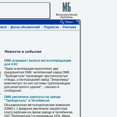
овля
Доска объявлений
Подписка
Реклама
Новости и события
ОМК осваивает выпуск металлопродукции
для АЭС
"Заказ в кооперации выполняют два
ц
предприятия ОМК: челябинский завод ОМК
/
"
Трубодеталь
" производит крутоизогнутые
отводы, а белгородский завод "Энергомаш"
комплектует из них системы трубопроводов
для реакторного здания", - сказано в
сообщении.
0,720,820,1020,1220,1420
ОМК увеличила зарплаты на заводе
"
Трубодеталь
" в Челябинске
Объединенная металлургическая компания
(ОМК) с 1 февраля увеличила заработную
плату рабочим на своем заводе в Челябинске
(АО "
Трубодеталь
") в среднем на 10%. Мера