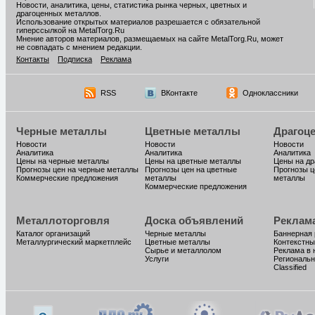
Новости, аналитика, цены, статистика рынка черных, цветных и
драгоценных металлов.
Использование открытых материалов разрешается с обязательной
гиперссылкой на MetalTorg.Ru
Мнение авторов материалов, размещаемых на сайте MetalTorg.Ru, может
не совпадать с мнением редакции.
Контакты
Подписка
Реклама
RSS
ВКонтакте
Одноклассники
Черные металлы
Цветные металлы
Драгоц
Новости
Новости
Новости
Аналитика
Аналитика
Аналитика
Цены на черные металлы
Цены на цветные металлы
Цены на д
Прогнозы цен на черные металлы
Прогнозы цен на цветные
Прогнозы ц
Коммерческие предложения
металлы
металлы
Коммерческие предложения
Металлоторговля
Доска объявлений
Реклам
Каталог организаций
Черные металлы
Баннерная
Металлургический маркетплейс
Цветные металлы
Контекстны
Сырье и металлолом
Реклама в 
Услуги
Региональн
Classified