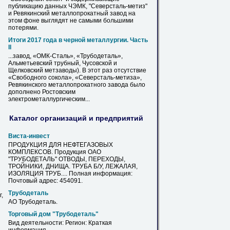
публикацию данных ЧЭМК, "Северсталь-метиз"
и Ревякинский металлопрокатный завод на
этом фоне выглядят не самыми большими
потерями.
Итоги 2017 года в черной металлургии. Часть
II
...завод, «ОМК-Сталь», «
Трубодеталь
»,
Альметьевский трубный, Чусовской и
Щелковский метзаводы). В этот раз отсутствие
«Свободного сокола», «Северсталь-метиза»,
Ревякинского металлопрокатного завода было
дополнено Ростовским
электрометаллургическим...
Каталог организаций и предприятий
Виста-инвест
ПРОДУКЦИЯ ДЛЯ НЕФТЕГАЗОВЫХ
КОМПЛЕКСОВ. Продукция ОАО
"
ТРУБОДЕТАЛЬ
" ОТВОДЫ, ПЕРЕХОДЫ,
ТРОЙНИКИ, ДНИЩА. ТРУБА Б/У, ЛЕЖАЛАЯ,
ИЗОЛЯЦИЯ ТРУБ.... Полная информация:
Почтовый адрес: 454091.
Трубодеталь
,
АО
Трубодеталь
.
Торговый дом "
Трубодеталь
"
Вид деятельности: Регион: Краткая