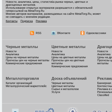
Новости, аналитика, цены, статистика рынка черных, цветных и
драгоценных металлов.
Использование открытых материалов разрешается с обязательной
гиперссылкой на MetalTorg.Ru
Мнение авторов материалов, размещаемых на сайте MetalTorg.Ru, может
не совпадать с мнением редакции.
Контакты
Подписка
Реклама
RSS
ВКонтакте
Одноклассники
Черные металлы
Цветные металлы
Драгоц
Новости
Новости
Новости
Аналитика
Аналитика
Аналитика
Цены на черные металлы
Цены на цветные металлы
Цены на д
Прогнозы цен на черные металлы
Прогнозы цен на цветные
Прогнозы ц
Коммерческие предложения
металлы
металлы
Коммерческие предложения
Металлоторговля
Доска объявлений
Реклам
Каталог организаций
Черные металлы
Баннерная
Металлургический маркетплейс
Цветные металлы
Контекстны
Сырье и металлолом
Реклама в 
Услуги
Региональн
Classified