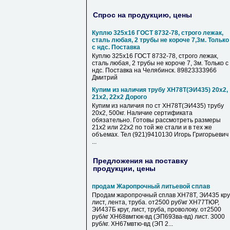
Спрос на продукцию, цены
Куплю 325х16 ГОСТ 8732-78, строго лежак,
сталь любая, 2 трубы не короче 7,3м. Только
с ндс. Поставка
Куплю 325х16 ГОСТ 8732-78, строго лежак,
сталь любая, 2 трубы не короче 7, 3м. Только с
ндс. Поставка на Челябинск. 89823333966
Дмитрий
Купим из наличия трубу ХН78Т(ЭИ435) 20х2,
21х2, 22х2 Дорого
Купим из наличия по ст ХН78Т(ЭИ435) трубу
20х2, 500кг. Наличие сертификата
обязательно. Готовы рассмотреть размеры
21х2 или 22х2 по той же стали и в тех же
объемах. Тел (921)9410130 Игорь Григорьевич
...
Предложения на поставку
продукции, цены
продам Жаропрочный литьевой сплав
Продам жаропрочный сплав ХН78Т, ЭИ435 круг
лист, лента, труба. от2500 руб\кг ХН77ТЮР,
ЭИ437Б круг, лист, труба, проволоку. от2500
руб/кг ХН68вмтюк-вд (ЭП693ва-вд) лист. 3000
руб/кг. ХН67мвтю-вд (ЭП 2...