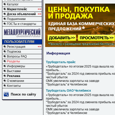
Каталог
Маркетплейс
<<
Доска объявлений
<<
Подшипники
ГОСТы и стандарты
ПОЛЬЗОВАТЕЛЯМ
Регистрация
<<
Подписка
Информация
Вопросы FAQ
Разделы
Трубодеталь прайс
Информеры
«
Трубодеталь
» по итогам 2025 года вышла на
прибыль...
Выставки
"
Трубодеталь
" за 2024 год сменила прибыль н
Реклама
чистый убыток
О компании
ОМК увеличила зарплаты на заводе
"
Трубодеталь
" в Челябинске
Контакты
Трубодеталь ОАО Челябинск
Поиск по сайту
«
Трубодеталь
» по итогам 2025 года вышла на
прибыль...
"
Трубодеталь
" за 2024 год сменила прибыль н
чистый убыток
ОМК увеличила зарплаты на заводе
"
Трубодеталь
" в
Челябинске