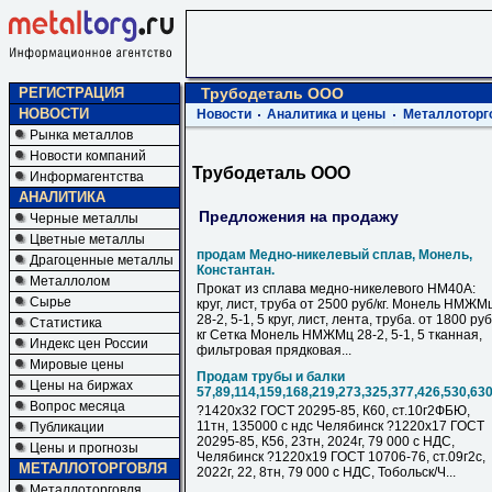
РЕГИСТРАЦИЯ
Трубодеталь ООО
НОВОСТИ
Новости
Аналитика и цены
Металлоторг
Рынка металлов
Новости компаний
Трубодеталь ООО
Информагентства
АНАЛИТИКА
Предложения на продажу
Черные металлы
Цветные металлы
продам Медно-никелевый сплав, Монель,
Драгоценные металлы
Константан.
Металлолом
Прокат из сплава медно-никелевого НМ40А:
Сырье
круг, лист, труба от 2500 руб/кг. Монель НМЖМ
28-2, 5-1, 5 круг, лист, лента, труба. от 1800 руб
Статистика
кг Сетка Монель НМЖМц 28-2, 5-1, 5 тканная,
Индекс цен России
фильтровая прядковая...
Мировые цены
Продам трубы и балки
Цены на биржах
57,89,114,159,168,219,273,325,377,426,530,63
Вопрос месяца
?1420х32 ГОСТ 20295-85, К60, ст.10г2ФБЮ,
11тн, 135000 с ндс Челябинск ?1220х17 ГОСТ
Публикации
20295-85, К56, 23тн, 2024г, 79 000 с НДC,
Цены и прогнозы
Челябинск ?1220х19 ГОСТ 10706-76, ст.09г2с,
МЕТАЛЛОТОРГОВЛЯ
2022г, 22, 8тн, 79 000 с НДC, Тобольск/Ч...
Металлоторговля