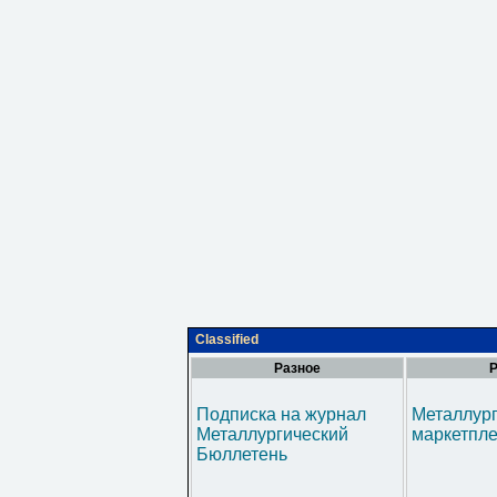
Classified
Разное
Р
Подписка на журнал
Металлур
Металлургический
маркетпл
Бюллетень