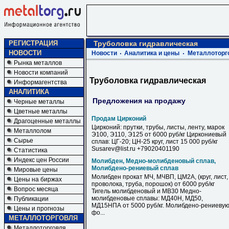
РЕГИСТРАЦИЯ
Труболовка гидравлическая
НОВОСТИ
Новости
Аналитика и цены
Металлоторг
Рынка металлов
Новости компаний
Труболовка гидравлическая
Информагентства
АНАЛИТИКА
Предложения на продажу
Черные металлы
Цветные металлы
Продам Цирконий
Драгоценные металлы
Цирконий: прутки, трубы, листы, ленту, марок
Металлолом
Э100, Э110, Э125 от 6000 руб/кг Циркониевый
Сырье
сплав: ЦГ-20; ЦН-25 круг, лист 15 000 руб/кг
Susarev@list.ru +79020401190
Статистика
Индекс цен России
Молибден, Медно-молибденовый сплав,
Молибдено-рениевый сплав
Мировые цены
Молибден прокат МЧ, МЧВП, ЦМ2А, (круг, лист,
Цены на биржах
проволока, труба, порошок) от 6000 руб/кг
Вопрос месяца
Тигель молибденовый и МВ30 Медно-
молибденовые сплавы: МД40Н, МД50,
Публикации
МД15НПА от 5000 руб/кг. Молибдено-рениеву
Цены и прогнозы
фо...
МЕТАЛЛОТОРГОВЛЯ
Металлоторговля