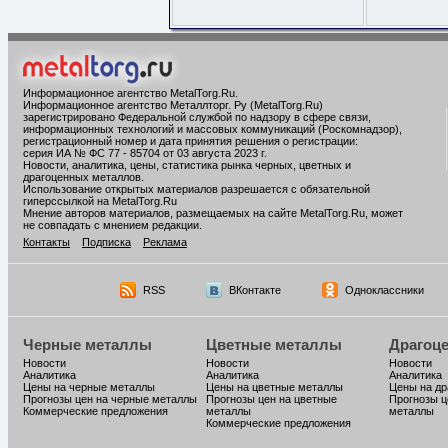
Информационное агентство MetalTorg.Ru
.
Информационное агентство Металлторг. Ру (MetalTorg.Ru)
зарегистрировано Федеральной службой по надзору в сфере связи,
информационных технологий и массовых коммуникаций (Роскомнадзор),
регистрационный номер и дата принятия решения о регистрации:
серия ИА № ФС 77 - 85704 от 03 августа 2023 г.
Новости, аналитика, цены, статистика рынка черных, цветных и
драгоценных металлов.
Использование открытых материалов разрешается с обязательной
гиперссылкой на MetalTorg.Ru
Мнение авторов материалов, размещаемых на сайте MetalTorg.Ru, может
не совпадать с мнением редакции.
Контакты
Подписка
Реклама
RSS
ВКонтакте
Одноклассники
Черные металлы
Цветные металлы
Драгоц
Новости
Новости
Новости
Аналитика
Аналитика
Аналитика
Цены на черные металлы
Цены на цветные металлы
Цены на д
Прогнозы цен на черные металлы
Прогнозы цен на цветные
Прогнозы ц
Коммерческие предложения
металлы
металлы
Коммерческие предложения