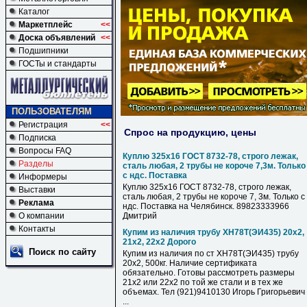
Каталог
Маркетплейс
<<
Доска объявлений
<<
Подшипники
ГОСТы и стандарты
ПОЛЬЗОВАТЕЛЯМ
Регистрация
<<
Спрос на продукцию, цены
Подписка
Вопросы FAQ
Куплю 325х16 ГОСТ 8732-78, строго лежак,
Разделы
сталь любая, 2 трубы не короче 7,3м. Только
с ндс. Поставка
Информеры
Куплю 325х16 ГОСТ 8732-78, строго лежак,
Выставки
сталь любая, 2 трубы не короче 7, 3м. Только с
Реклама
ндс. Поставка на Челябинск. 89823333966
О компании
Дмитрий
Контакты
Купим из наличия трубу ХН78Т(ЭИ435) 20х2,
21х2, 22х2 Дорого
Поиск по сайту
Купим из наличия по ст ХН78Т(ЭИ435) трубу
20х2, 500кг. Наличие сертификата
обязательно. Готовы рассмотреть размеры
21х2 или 22х2 по той же стали и в тех же
объемах. Тел (921)9410130 Игорь Григорьевич
...