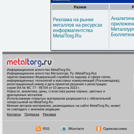
Разное
Р
Аналитич
Реклама на рынке
приложени
металлов на ресурсах
Металлур
информагентства
Бюллетен
MetalTorg.Ru
Информационное агентство MetalTorg.Ru
.
Информационное агентство Металлторг. Ру (MetalTorg.Ru)
зарегистрировано Федеральной службой по надзору в сфере связи,
информационных технологий и массовых коммуникаций (Роскомнадзор),
регистрационный номер и дата принятия решения о регистрации:
серия ИА № ФС 77 - 85704 от 03 августа 2023 г.
Новости, аналитика, цены, статистика рынка черных, цветных и
драгоценных металлов.
Использование открытых материалов разрешается с обязательной
гиперссылкой на MetalTorg.Ru
Мнение авторов материалов, размещаемых на сайте MetalTorg.Ru, может
не совпадать с мнением редакции.
Контакты
Подписка
Реклама
RSS
ВКонтакте
Одноклассники