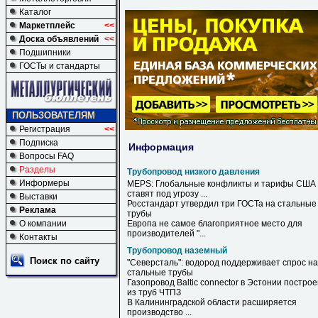
Каталог
Маркетплейс
<<
Доска объявлений
<<
Подшипники
ГОСТы и стандарты
ПОЛЬЗОВАТЕЛЯМ
Регистрация
<<
Подписка
Информация
Вопросы FAQ
Разделы
Трубопровод низкого давления
Информеры
MEPS: Глобальные конфликты и тарифы США
ставят под угрозу ...
Выставки
Росстандарт утвердил три ГОСТа на стальные
Реклама
трубы
О компании
Европа не самое благоприятное место для
производителей "...
Контакты
Трубопровод наземный
Поиск по сайту
"Северсталь": водород поддерживает спрос на
стальные трубы
Газопровод Baltic connector в Эстонии постро
из труб ЧТПЗ
В Калининградской области расширяется
производство ...