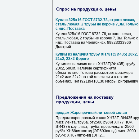
Спрос на продукцию, цены
Куплю 325х16 ГОСТ 8732-78, строго лежак,
сталь любая, 2 трубы не короче 7,3м. Только
с ндс. Поставка
Куплю 325х16 ГОСТ 8732-78, строго лежак,
сталь любая, 2 трубы не короче 7, 3м. Только с
ндс. Поставка на Челябинск. 89823333966
Дмитрий
Купим из наличия трубу ХН78Т(ЭИ435) 20х2,
21х2, 22х2 Дорого
Купим из наличия по ст ХН78Т(ЭИ435) трубу
20х2, 500кг. Наличие сертификата
обязательно. Готовы рассмотреть размеры
21х2 или 22х2 по той же стали и в тех же
объемах. Тел (921)9410130 Игорь Григорьевич
...
Предложения на поставку
продукции, цены
продам Жаропрочный литьевой сплав
Продам жаропрочный сплав ХН78Т, ЭИ435 круг
лист, лента, труба. от2500 руб\кг ХН77ТЮР,
ЭИ437Б круг, лист, труба, проволоку. от2500
руб/кг ХН68вмтюк-вд (ЭП693ва-вд) лист. 3000
руб/кг. ХН67мвтю-вд (ЭП 2...