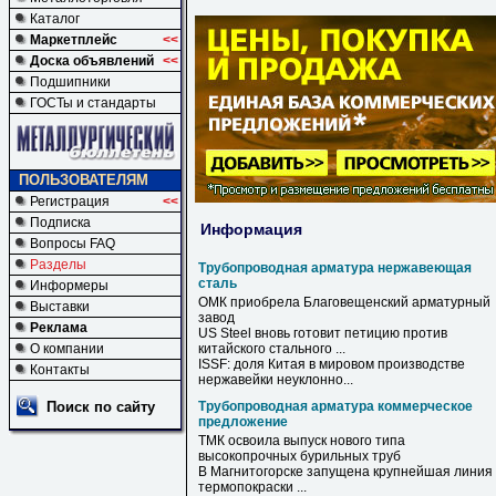
Каталог
Маркетплейс
<<
Доска объявлений
<<
Подшипники
ГОСТы и стандарты
ПОЛЬЗОВАТЕЛЯМ
Регистрация
<<
Подписка
Информация
Вопросы FAQ
Разделы
Трубопроводная арматура нержавеющая
сталь
Информеры
ОМК приобрела Благовещенский арматурный
Выставки
завод
Реклама
US Steel вновь готовит петицию против
О компании
китайского стального ...
ISSF: доля Китая в мировом производстве
Контакты
нержавейки неуклонно...
Поиск по сайту
Трубопроводная арматура коммерческое
предложение
ТМК освоила выпуск нового типа
высокопрочных бурильных труб
В Магнитогорске запущена крупнейшая линия
термопокраски ...