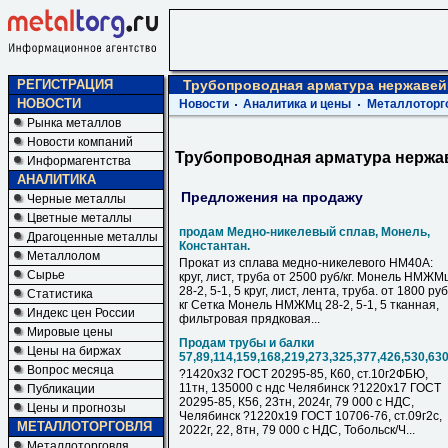
РЕГИСТРАЦИЯ
Трубопроводная арматура нержавей
НОВОСТИ
Новости
Аналитика и цены
Металлоторг
Рынка металлов
Новости компаний
Трубопроводная арматура нержа
Информагентства
АНАЛИТИКА
Предложения на продажу
Черные металлы
Цветные металлы
продам Медно-никелевый сплав, Монель,
Драгоценные металлы
Константан.
Металлолом
Прокат из сплава медно-никелевого НМ40А:
Сырье
круг, лист, труба от 2500 руб/кг. Монель НМЖМ
28-2, 5-1, 5 круг, лист, лента, труба. от 1800 руб
Статистика
кг Сетка Монель НМЖМц 28-2, 5-1, 5 тканная,
Индекс цен России
фильтровая прядковая...
Мировые цены
Продам трубы и балки
Цены на биржах
57,89,114,159,168,219,273,325,377,426,530,63
Вопрос месяца
?1420х32 ГОСТ 20295-85, К60, ст.10г2ФБЮ,
11тн, 135000 с ндс Челябинск ?1220х17 ГОСТ
Публикации
20295-85, К56, 23тн, 2024г, 79 000 с НДC,
Цены и прогнозы
Челябинск ?1220х19 ГОСТ 10706-76, ст.09г2с,
МЕТАЛЛОТОРГОВЛЯ
2022г, 22, 8тн, 79 000 с НДC, Тобольск/Ч...
Металлоторговля