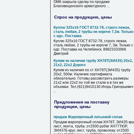
ОМК закрыла сделку по продаже
Благовещенского арматурного ...
Спрос на продукцию, цены
Куплю 325х16 ГОСТ 8732-78, строго лежак,
сталь любая, 2 трубы не короче 7,3м. Только
с ндс. Поставка
Куплю 325х16 ГОСТ 8732-78, строго лежак,
сталь любая, 2 трубы не короче 7, 3м. Только с
ндс. Поставка на Челябинск. 89823333966
Дмитрий
Купим из наличия трубу ХН78Т(ЭИ435) 20х2,
21х2, 22х2 Дорого
Купим из наличия по ст ХН78Т(ЭИ435) трубу
20х2, 500кг. Наличие сертификата
обязательно. Готовы рассмотреть размеры
21х2 или 22х2 по той же стали и в тех же
объемах. Тел (921)9410130 Игорь Григорьевич
...
Предложения на поставку
продукции, цены
продам Жаропрочный литьевой сплав
Продам жаропрочный сплав ХН78Т, ЭИ435 круг
лист, лента, труба. от2500 руб\кг ХН77ТЮР,
ЭИ437Б круг, лист, труба, проволоку. от2500