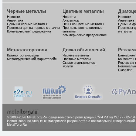
Черные металлы
Цветные металлы
Драгоц
Новости
Новости
Новости
Аналитика
Аналитика
Аналитика
Цены на черные металлы
Цены на цветные металлы
Цены на д
Прогнозы цен на черные металлы
Прогнозы цен на цветные
Прогнозы ц
Коммерческие предложения
металлы
металлы
Коммерческие предложения
Металлоторговля
Доска объявлений
Реклам
Каталог организаций
Черные металлы
Баннерная
Металлургический маркетплейс
Цветные металлы
Контекстны
Сырье и металлолом
Реклама в 
Услуги
Региональн
Classified
© 2000-2026 MetalTorg.Ru,
cвидетельство о регистрации СМИ ИА № ФС 77 - 85704
Использование открытых материалов разрешается с обязательной гиперссылкой 
MetalTorg.Ru