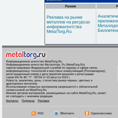
Разное
Р
Аналитич
Реклама на рынке
приложени
металлов на ресурсах
Металлур
информагентства
Бюллетен
MetalTorg.Ru
Информационное агентство MetalTorg.Ru
.
Информационное агентство Металлторг. Ру (MetalTorg.Ru)
зарегистрировано Федеральной службой по надзору в сфере связи,
информационных технологий и массовых коммуникаций (Роскомнадзор),
регистрационный номер и дата принятия решения о регистрации:
серия ИА № ФС 77 - 85704 от 03 августа 2023 г.
Новости, аналитика, цены, статистика рынка черных, цветных и
драгоценных металлов.
Использование открытых материалов разрешается с обязательной
гиперссылкой на MetalTorg.Ru
Мнение авторов материалов, размещаемых на сайте MetalTorg.Ru, может
не совпадать с мнением редакции.
Контакты
Подписка
Реклама
RSS
ВКонтакте
Одноклассники