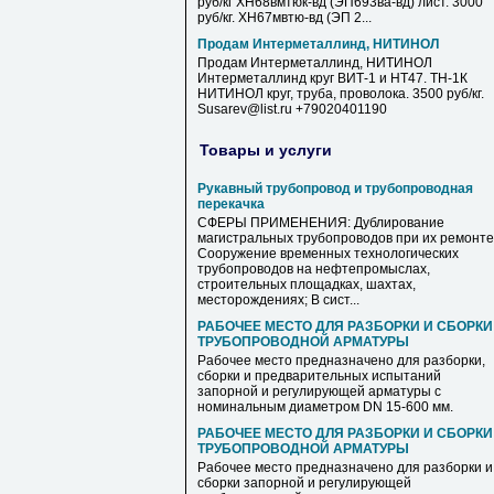
руб/кг ХН68вмтюк-вд (ЭП693ва-вд) лист. 3000
руб/кг. ХН67мвтю-вд (ЭП 2...
Продам Интерметаллинд, НИТИНОЛ
Продам Интерметаллинд, НИТИНОЛ
Интерметаллинд круг ВИТ-1 и НТ47. ТН-1К
НИТИНОЛ круг, труба, проволока. 3500 руб/кг.
Susarev@list.ru +79020401190
Товары и услуги
Рукавный трубопровод и трубопроводная
перекачка
СФЕРЫ ПРИМЕНЕНИЯ: Дублирование
магистральных трубопроводов при их ремонте
Сооружение временных технологических
трубопроводов на нефтепромыслах,
строительных площадках, шахтах,
месторождениях; В сист...
РАБОЧЕЕ МЕСТО ДЛЯ РАЗБОРКИ И СБОРКИ
ТРУБОПРОВОДНОЙ АРМАТУРЫ
Рабочее место предназначено для разборки,
сборки и предварительных испытаний
запорной и регулирующей арматуры с
номинальным диаметром DN 15-600 мм.
РАБОЧЕЕ МЕСТО ДЛЯ РАЗБОРКИ И СБОРКИ
ТРУБОПРОВОДНОЙ АРМАТУРЫ
Рабочее место предназначено для разборки и
сборки запорной и регулирующей