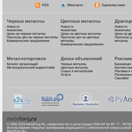
RSS
ВКонтакте
Одноклассники
Черные металлы
Цветные металлы
Драгоц
Новости
Новости
Новости
Аналитика
Аналитика
Аналитика
Цены на черные металлы
Цены на цветные металлы
Цены на д
Прогнозы цен на черные металлы
Прогнозы цен на цветные
Прогнозы ц
Коммерческие предложения
металлы
металлы
Коммерческие предложения
Металлоторговля
Доска объявлений
Реклам
Каталог организаций
Черные металлы
Баннерная
Металлургический маркетплейс
Цветные металлы
Контекстны
Сырье и металлолом
Реклама в 
Услуги
Региональн
Classified
© 2000-2026 MetalTorg.Ru,
cвидетельство о регистрации СМИ ИА № ФС 77 - 85704
Использование открытых материалов разрешается с обязательной гиперссылкой 
MetalTorg.Ru