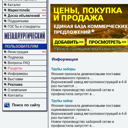
Каталог
Маркетплейс
<<
Доска объявлений
<<
Подшипники
ГОСТы и стандарты
ПОЛЬЗОВАТЕЛЯМ
Регистрация
<<
Подписка
Информация
Вопросы FAQ
Разделы
Трубы заборы
Информеры
Япония признала демпинговыми поставки
оцинкованного проката ...
Выставки
Воронежский завод металлоконструкций в 4-й
Реклама
раз пытаются ...
О компании
Новое производство заборной сетки и
профнастила запустят в ...
Контакты
Трубы забор
Поиск по сайту
Япония признала демпинговыми поставки
оцинкованного проката ...
Воронежский завод металлоконструкций в 4-й
раз пытаются ...
Новое производство заборной сетки и
профнастила запустят в ...