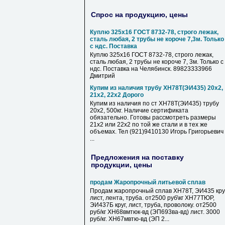
Спрос на продукцию, цены
Куплю 325х16 ГОСТ 8732-78, строго лежак,
сталь любая, 2 трубы не короче 7,3м. Только
с ндс. Поставка
Куплю 325х16 ГОСТ 8732-78, строго лежак,
сталь любая, 2 трубы не короче 7, 3м. Только с
ндс. Поставка на Челябинск. 89823333966
Дмитрий
Купим из наличия трубу ХН78Т(ЭИ435) 20х2,
21х2, 22х2 Дорого
Купим из наличия по ст ХН78Т(ЭИ435) трубу
20х2, 500кг. Наличие сертификата
обязательно. Готовы рассмотреть размеры
21х2 или 22х2 по той же стали и в тех же
объемах. Тел (921)9410130 Игорь Григорьевич
...
Предложения на поставку
продукции, цены
продам Жаропрочный литьевой сплав
Продам жаропрочный сплав ХН78Т, ЭИ435 круг
лист, лента, труба. от2500 руб\кг ХН77ТЮР,
ЭИ437Б круг, лист, труба, проволоку. от2500
руб/кг ХН68вмтюк-вд (ЭП693ва-вд) лист. 3000
руб/кг. ХН67мвтю-вд (ЭП 2...