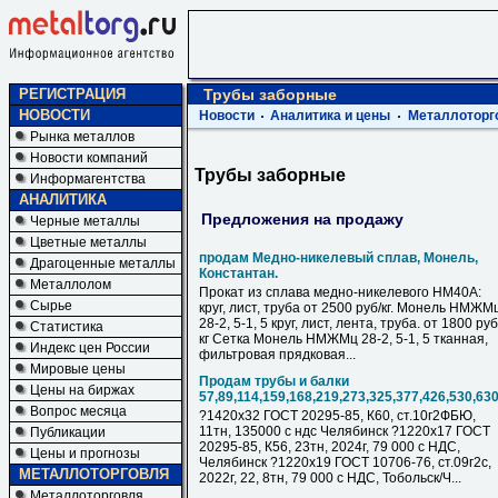
РЕГИСТРАЦИЯ
Трубы заборные
НОВОСТИ
Новости
Аналитика и цены
Металлоторг
Рынка металлов
Новости компаний
Трубы заборные
Информагентства
АНАЛИТИКА
Предложения на продажу
Черные металлы
Цветные металлы
продам Медно-никелевый сплав, Монель,
Драгоценные металлы
Константан.
Металлолом
Прокат из сплава медно-никелевого НМ40А:
Сырье
круг, лист, труба от 2500 руб/кг. Монель НМЖМ
28-2, 5-1, 5 круг, лист, лента, труба. от 1800 руб
Статистика
кг Сетка Монель НМЖМц 28-2, 5-1, 5 тканная,
Индекс цен России
фильтровая прядковая...
Мировые цены
Продам трубы и балки
Цены на биржах
57,89,114,159,168,219,273,325,377,426,530,63
Вопрос месяца
?1420х32 ГОСТ 20295-85, К60, ст.10г2ФБЮ,
11тн, 135000 с ндс Челябинск ?1220х17 ГОСТ
Публикации
20295-85, К56, 23тн, 2024г, 79 000 с НДC,
Цены и прогнозы
Челябинск ?1220х19 ГОСТ 10706-76, ст.09г2с,
МЕТАЛЛОТОРГОВЛЯ
2022г, 22, 8тн, 79 000 с НДC, Тобольск/Ч...
Металлоторговля