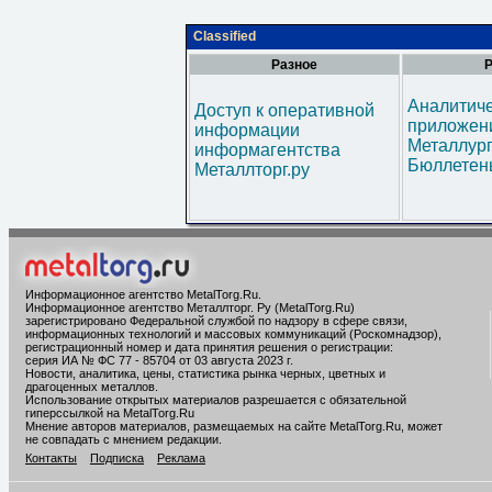
Classified
Разное
Р
Аналитич
Доступ к оперативной
приложени
информации
Металлур
информагентства
Бюллетен
Металлторг.ру
Информационное агентство MetalTorg.Ru
.
Информационное агентство Металлторг. Ру (MetalTorg.Ru)
зарегистрировано Федеральной службой по надзору в сфере связи,
информационных технологий и массовых коммуникаций (Роскомнадзор),
регистрационный номер и дата принятия решения о регистрации:
серия ИА № ФС 77 - 85704 от 03 августа 2023 г.
Новости, аналитика, цены, статистика рынка черных, цветных и
драгоценных металлов.
Использование открытых материалов разрешается с обязательной
гиперссылкой на MetalTorg.Ru
Мнение авторов материалов, размещаемых на сайте MetalTorg.Ru, может
не совпадать с мнением редакции.
Контакты
Подписка
Реклама