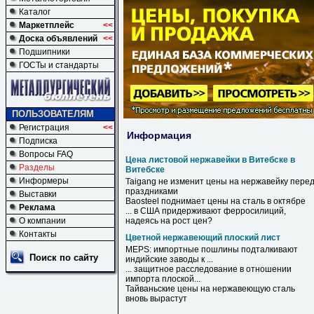
Каталог
Маркетплейс
<<
Доска объявлений
<<
Подшипники
ГОСТы и стандарты
ПОЛЬЗОВАТЕЛЯМ
Регистрация
<<
Информация
Подписка
Вопросы FAQ
Цена листовой нержавейки в Витебске в
Разделы
Витебске
Информеры
Taigang не изменит
цены
на
нержавейку
пере
праздниками
Выставки
Baosteel поднимает
цены
на сталь
в
октябре
Реклама
...
в
США придерживают ферросилиций,
О компании
надеясь на рост
цен
?
Контакты
Цветной нержавеющий плоский лист
MEPS: импортные пошлины подталкивают
Поиск по сайту
индийские заводы к ...
... защитное расследование в отношении
импорта
плоской
...
Тайваньские цены на
нержавеющую
сталь
вновь вырастут