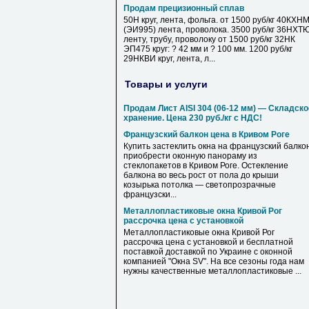
Продам прецизионный сплав
50Н круг, лента, фольга. от 1500 руб/кг 40КХН
(ЭИ995) лента, проволока. 3500 руб/кг 36НХТ
ленту, трубу, проволоку от 1500 руб/кг 32НК
ЭП475 круг: ? 42 мм и ? 100 мм. 1200 руб/кг
29НКВИ круг, лента, л...
Товары и услуги
Продам Лист AISI 304 (06-12 мм) — Складско
хранение. Цена 230 руб./кг с НДС!
Французский балкон цена в Кривом Роге
Купить застеклить окна на французский балкон
приобрести оконную панораму из
стеклопакетов в Кривом Роге. Остекление
балкона во весь рост от пола до крыши
козырька потолка — светопрозрачные
французски...
Металлопластиковые окна Кривой Рог
рассрочка цена с установкой
Металлопластиковые окна Кривой Рог
рассрочка цена с установкой и бесплатной
поставкой доставкой по Украине с оконной
компанией "Окна SV". На все сезоны года нам
нужны качественные металлопластиковые ...