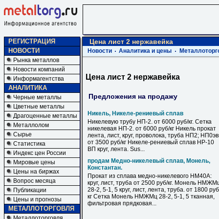
РЕГИСТРАЦИЯ
Цена лист 2 нержавейка
НОВОСТИ
Новости
Аналитика и цены
Металлоторг
Рынка металлов
Новости компаний
Цена лист 2 нержавейка
Информагентства
АНАЛИТИКА
Предложения на продажу
Черные металлы
Цветные металлы
Никель, Никеле-рениевый сплав
Драгоценные металлы
Никелевую трубу НП-2. от 6000 руб/кг. Сетка
Металлолом
никелевая НП-2. от 6000 руб/кг Никель прокат
Сырье
лента, лист, круг, проволока, труба НП2; НП0э
от 3500 руб/кг Никеле-рениевый сплав НР-10
Статистика
ВП круг, лента. Sus...
Индекс цен России
продам Медно-никелевый сплав, Монель,
Мировые цены
Константан.
Цены на биржах
Прокат из сплава медно-никелевого НМ40А:
Вопрос месяца
круг, лист, труба от 2500 руб/кг. Монель НМЖМ
28-2, 5-1, 5 круг, лист, лента, труба. от 1800 руб
Публикации
кг Сетка Монель НМЖМц 28-2, 5-1, 5 тканная,
Цены и прогнозы
фильтровая прядковая...
МЕТАЛЛОТОРГОВЛЯ
Металлоторговля