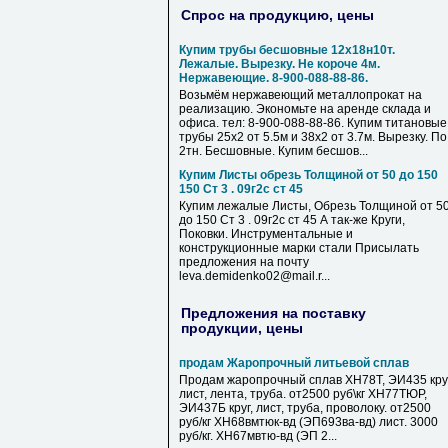
Спрос на продукцию, цены
Купим трубы бесшовные 12х18н10т.
Лежалые. Вырезку. Не короче 4м.
Нержавеющие. 8-900-088-88-86.
Возьмём нержавеющий металлопрокат на
реализацию. Экономьте на аренде склада и
офиса. тел: 8-900-088-88-86. Купим титановые
трубы 25х2 от 5.5м и 38х2 от 3.7м. Вырезку. По
2тн. Бесшовные. Купим бесшов...
Купим Листы обрезь Толщиной от 50 до 150
150 Ст 3 . 09г2с ст 45
Купим лежалые Листы, Обрезь Толщиной от 5
до 150 Ст 3 . 09г2с ст 45 А так-же Круги,
Поковки. Инструментальные и
конструкционные марки стали Присылать
предложения на почту
leva.demidenko02@mail.r...
Предложения на поставку
продукции, цены
продам Жаропрочный литьевой сплав
Продам жаропрочный сплав ХН78Т, ЭИ435 круг
лист, лента, труба. от2500 руб\кг ХН77ТЮР,
ЭИ437Б круг, лист, труба, проволоку. от2500
руб/кг ХН68вмтюк-вд (ЭП693ва-вд) лист. 3000
руб/кг. ХН67мвтю-вд (ЭП 2...