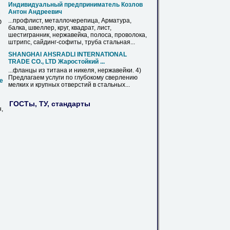
Индивидуальный предприниматель Козлов
Антон Андреевич
М
...профлист, металлочерепица, Арматура,
Ю
балка, швеллер, круг, квадрат,
лист
,
шестигранник,
нержавейка
, полоса, проволока,
штрипс, сайдинг-софиты, труба стальная...
SHANGHAI AHSRADLI INTERNATIONAL
TRADE CО., LTD Жаростойкий ...
...фланцы из титана и никеля,
нержавейки
. 4)
Предлагаем услуги по глубокому сверлению
е
мелких и крупных отверстий в стальных...
ГОСТы, ТУ, стандарты
,