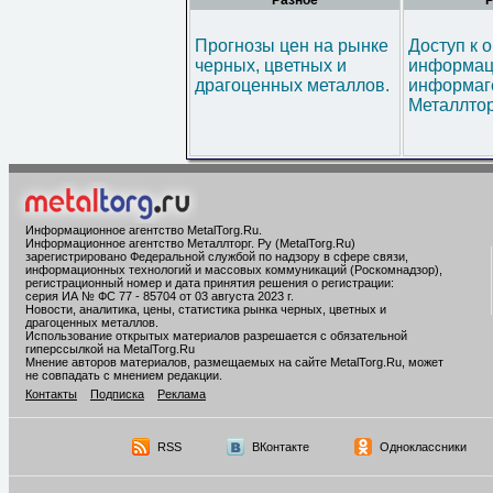
Разное
Р
Прогнозы цен на рынке
Доступ к 
черных, цветных и
информац
драгоценных металлов.
информаг
Металлтор
Информационное агентство MetalTorg.Ru
.
Информационное агентство Металлторг. Ру (MetalTorg.Ru)
зарегистрировано Федеральной службой по надзору в сфере связи,
информационных технологий и массовых коммуникаций (Роскомнадзор),
регистрационный номер и дата принятия решения о регистрации:
серия ИА № ФС 77 - 85704 от 03 августа 2023 г.
Новости, аналитика, цены, статистика рынка черных, цветных и
драгоценных металлов.
Использование открытых материалов разрешается с обязательной
гиперссылкой на MetalTorg.Ru
Мнение авторов материалов, размещаемых на сайте MetalTorg.Ru, может
не совпадать с мнением редакции.
Контакты
Подписка
Реклама
RSS
ВКонтакте
Одноклассники