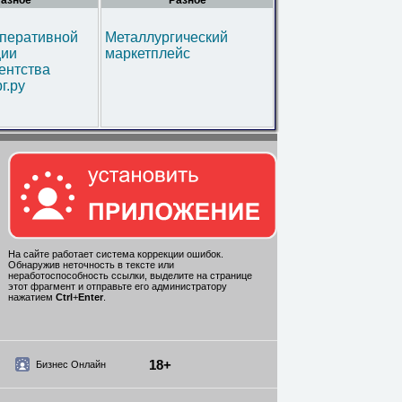
азное
Разное
оперативной
Металлургический
ии
маркетплейс
ентства
г.ру
На сайте работает система коррекции ошибок.
Обнаружив неточность в тексте или
неработоспособность ссылки, выделите на странице
этот фрагмент и отправьте его администратору
нажатием
Ctrl
+
Enter
.
18+
Бизнес Онлайн