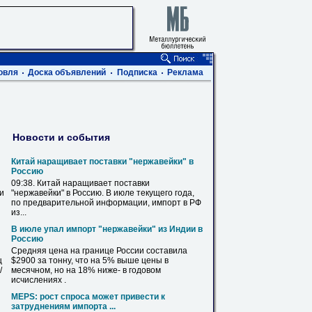
овля
Доска объявлений
Подписка
Реклама
Новости и события
Китай наращивает поставки "
нержавейки
" в
Россию
09:38. Китай наращивает поставки
ви
"
нержавейки
" в Россию. В июле текущего года,
по предварительной информации, импорт в РФ
из...
В июле упал импорт "
нержавейки
" из Индии в
Россию
Средняя
цена
на границе России составила
ц
$2900 за тонну, что на 5% выше
цены
в
/
месячном, но на 18% ниже- в годовом
исчислениях .
MEPS: рост спроса может привести к
затруднениям импорта ...