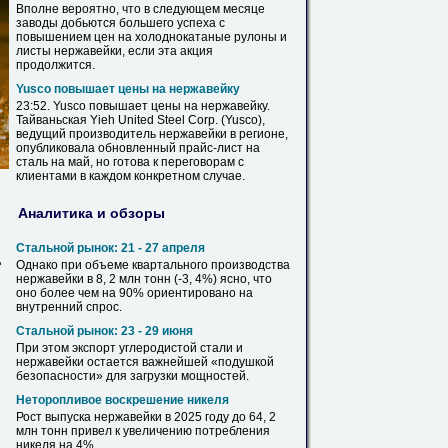
Вполне вероятно, что в следующем месяце
заводы добьются большего успеха с
повышением
цен
на холоднокатаные рулоны и
листы
нержавейки
, если эта акция
продолжится.
Yusco повышает
цены
на
нержавейку
23:52. Yusco повышает
цены
на
нержавейку
.
Тайваньская Yieh United Steel Corp. (Yusco),
ведущий производитель
нержавейки
в регионе,
опубликовала обновленный прайс-
лист
на
сталь на май, но готова к переговорам с
клиентами в каждом конкретном случае.
Аналитика и обзоры
Стальной рынок: 21 - 27 апреля
д
Однако при объеме квартального производства
нержавейки
в 8,
2
млн тонн (-3, 4%) ясно, что
оно более чем на 90% ориентировано на
внутренний спрос.
Стальной рынок: 23 - 29 июня
При этом экспорт углеродистой стали и
нержавейки
остается важнейшей «подушкой
безопасности» для загрузки мощностей.
Неторопливое воскрешение никеля
Рост выпуска
нержавейки
в 2025 году до 64,
2
млн тонн привел к увеличению потребления
никеля на 4%.