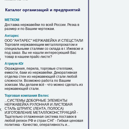
Каталог организаций и предприятий
МЕТКОМ
Доставка
нержавейки
по всей России. Резка в
размер и по Вашим чертежам.
Антарес
ООО "АНТАРЕС"
НЕРЖАВЕЙКА
И СПЕЦСТАЛИ
Торговля нержавеющим металлопрокатом и
специальными сталями со склада в г. Ижевске и
под заказ. Вы не нашли интересуюший Вас
товар в нашем прайс-
листе
?
0
Атриум-Юг
Ограждения, перила, торговые стеллажи,
емкости, баки из
нержавейки
. Декоративная
отделка стен из нержавеющей стали любой
сложности. Возможно работа по Вашим
эскизам. Мы делаем всё - что можно сделать из
нержавеющей стали.
Торговая компания Велес
...СИСТЕМЫ ДОБОРНЫЕ ЭЛЕМЕНТЫ
НЕРЖАВЕЙКА
РУЛОННАЯ И ЛИСТОВАЯ
СТАЛЬ ШТРИПС (ЛЕНТА, ПОЛОСА)
,
ИЗГОТОВЛЕНИЕ МЕТАЛЛОКОНСТРУКЦИЙ -
Тщательно отлаженная система поставок в
любой регион РФ и стран СНГ - Гибкая ценовая
политика - Качество, оперативность и...