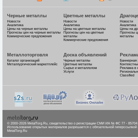
Черные металлы
Цветные металлы
Драгоц
Новости
Новости
Новости
Аналитика
Аналитика
Аналитика
Цены на черные металлы
Цены на цветные металлы
Цены на д
Прогнозы цен на черные металлы
Прогнозы цен на цветные
Прогнозы ц
Коммерческие предложения
металлы
металлы
Коммерческие предложения
Металлоторговля
Доска объявлений
Реклам
Каталог организаций
Черные металлы
Баннерная
Металлургический маркетплейс
Цветные металлы
Контекстны
Сырье и металлолом
Реклама в 
Услуги
Региональн
Classified
© 2000-2026 MetalTorg.Ru,
cвидетельство о регистрации СМИ ИА № ФС 77 - 85704
Использование открытых материалов разрешается с обязательной гиперссылкой 
MetalTorg.Ru