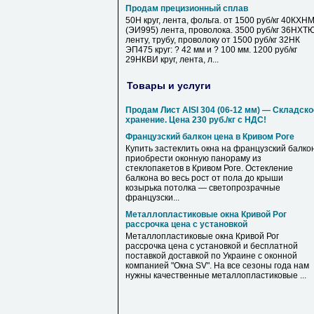
Продам прецизионный сплав
50Н круг, лента, фольга. от 1500 руб/кг 40КХН
(ЭИ995) лента, проволока. 3500 руб/кг 36НХТ
ленту, трубу, проволоку от 1500 руб/кг 32НК
ЭП475 круг: ? 42 мм и ? 100 мм. 1200 руб/кг
29НКВИ круг, лента, л...
Товары и услуги
Продам Лист AISI 304 (06-12 мм) — Складско
хранение. Цена 230 руб./кг с НДС!
Французский балкон цена в Кривом Роге
Купить застеклить окна на французский балкон
приобрести оконную панораму из
стеклопакетов в Кривом Роге. Остекление
балкона во весь рост от пола до крыши
козырька потолка — светопрозрачные
французски...
Металлопластиковые окна Кривой Рог
рассрочка цена с установкой
Металлопластиковые окна Кривой Рог
рассрочка цена с установкой и бесплатной
поставкой доставкой по Украине с оконной
компанией "Окна SV". На все сезоны года нам
нужны качественные металлопластиковые ...