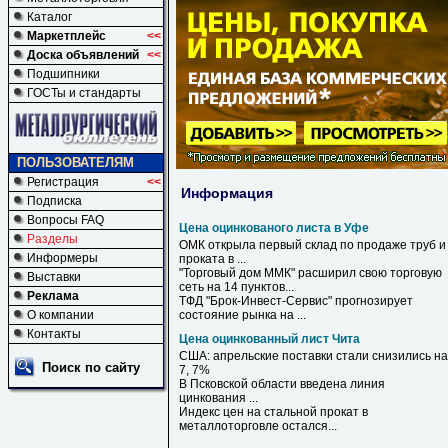
Каталог
Маркетплейс
<<
Доска объявлений
<<
Подшипники
ГОСТы и стандарты
ПОЛЬЗОВАТЕЛЯМ
Регистрация
<<
Информация
Подписка
Вопросы FAQ
Цена оцинкованого листа в Уфе
Разделы
ОМК открыла первый склад по продаже труб и
Информеры
проката
в
...
"Торговый дом ММК" расширил свою торговую
Выставки
сеть на 14 пунктов...
Реклама
ТФД "Брок-Инвест-Сервис" прогнозирует
О компании
состояние рынка на ...
Контакты
Цена оцинкованный лист Чита
США: апрельские поставки стали снизились на
Поиск по сайту
7, 7%
В Псковской области введена линия
цинкования ...
Индекс
цен
на стальной прокат в
металлоторговле остался...