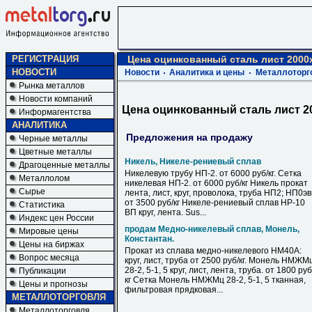
РЕГИСТРАЦИЯ
Цена оцинкованный сталь лист 2000
НОВОСТИ
Новости
Аналитика и цены
Металлоторг
Рынка металлов
Новости компаний
Цена оцинкованный сталь лист 2
Информагентства
АНАЛИТИКА
Предложения на продажу
Черные металлы
Цветные металлы
Никель, Никеле-рениевый сплав
Драгоценные металлы
Никелевую трубу НП-2. от 6000 руб/кг. Сетка
Металлолом
никелевая НП-2. от 6000 руб/кг Никель прокат
Сырье
лента, лист, круг, проволока, труба НП2; НП0э
от 3500 руб/кг Никеле-рениевый сплав НР-10
Статистика
ВП круг, лента. Sus...
Индекс цен России
продам Медно-никелевый сплав, Монель,
Мировые цены
Константан.
Цены на биржах
Прокат из сплава медно-никелевого НМ40А:
Вопрос месяца
круг, лист, труба от 2500 руб/кг. Монель НМЖМ
28-2, 5-1, 5 круг, лист, лента, труба. от 1800 руб
Публикации
кг Сетка Монель НМЖМц 28-2, 5-1, 5 тканная,
Цены и прогнозы
фильтровая прядковая...
МЕТАЛЛОТОРГОВЛЯ
Металлоторговля