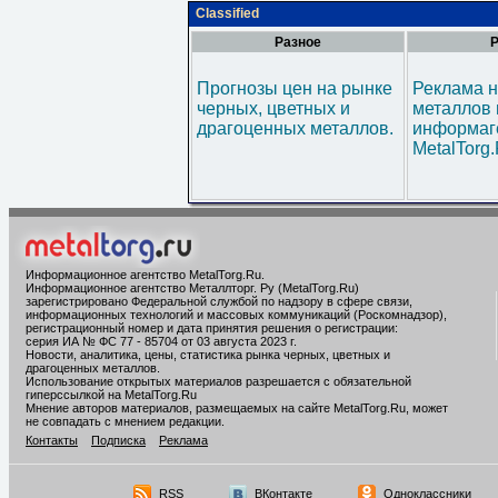
Classified
Разное
Р
Прогнозы цен на рынке
Реклама н
черных, цветных и
металлов 
драгоценных металлов.
информаг
MetalTorg
Информационное агентство MetalTorg.Ru
.
Информационное агентство Металлторг. Ру (MetalTorg.Ru)
зарегистрировано Федеральной службой по надзору в сфере связи,
информационных технологий и массовых коммуникаций (Роскомнадзор),
регистрационный номер и дата принятия решения о регистрации:
серия ИА № ФС 77 - 85704 от 03 августа 2023 г.
Новости, аналитика, цены, статистика рынка черных, цветных и
драгоценных металлов.
Использование открытых материалов разрешается с обязательной
гиперссылкой на MetalTorg.Ru
Мнение авторов материалов, размещаемых на сайте MetalTorg.Ru, может
не совпадать с мнением редакции.
Контакты
Подписка
Реклама
RSS
ВКонтакте
Одноклассники