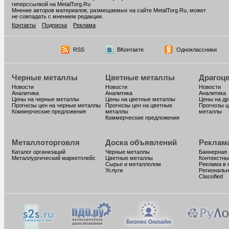
гиперссылкой на MetalTorg.Ru
Мнение авторов материалов, размещаемых на сайте MetalTorg.Ru, может
не совпадать с мнением редакции.
Контакты
Подписка
Реклама
RSS
ВКонтакте
Одноклассники
Черные металлы
Цветные металлы
Драгоц
Новости
Новости
Новости
Аналитика
Аналитика
Аналитика
Цены на черные металлы
Цены на цветные металлы
Цены на д
Прогнозы цен на черные металлы
Прогнозы цен на цветные
Прогнозы ц
Коммерческие предложения
металлы
металлы
Коммерческие предложения
Металлоторговля
Доска объявлений
Реклам
Каталог организаций
Черные металлы
Баннерная
Металлургический маркетплейс
Цветные металлы
Контекстны
Сырье и металлолом
Реклама в 
Услуги
Региональн
Classified