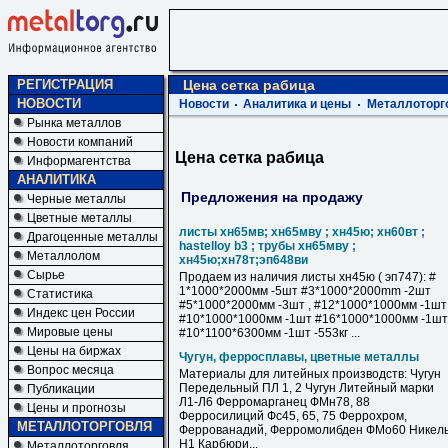
РЕГИСТРАЦИЯ
Цена сетка рабица
НОВОСТИ
Новости
Аналитика и цены
Металлоторг
Рынка металлов
Новости компаний
Цена сетка рабица
Информагентства
АНАЛИТИКА
Предложения на продажу
Черные металлы
Цветные металлы
листы хн65мв; хн65мву ; хн45ю; хн60вт ;
Драгоценные металлы
hastelloy b3 ; трубы хн65мву ;
Металлолом
хн45ю;хн78т;эп648ви
Сырье
Продаем из наличия листы хн45ю ( эп747): #
1*1000*2000мм -5шт #3*1000*2000mm -2шт
Статистика
#5*1000*2000мм -3шт , #12*1000*1000мм -1шт
Индекс цен России
#10*1000*1000мм -1шт #16*1000*1000мм -1шт 
Мировые цены
#10*1100*6300мм -1шт -553кг ...
Цены на биржах
Чугун, ферросплавы, цветные металлы
Вопрос месяца
Материалы для литейных производств: Чугун
Передельный ПЛ 1, 2 Чугун Литейный марки
Публикации
Л1-Л6 Ферромарганец ФМн78, 88
Цены и прогнозы
Ферросилиций Фс45, 65, 75 Феррохром,
МЕТАЛЛОТОРГОВЛЯ
Феррованадий, Ферромолибден ФМо60 Никел
Н1 Карбюри...
Металлоторговля