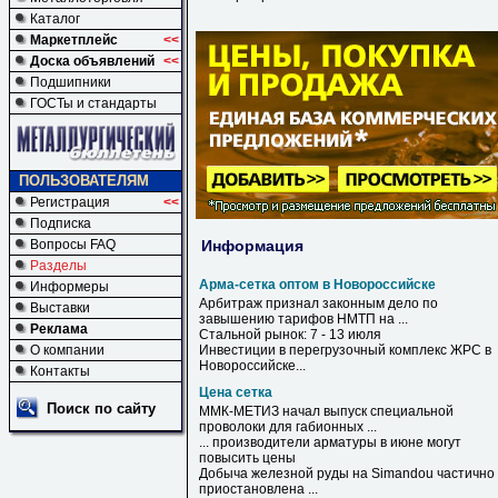
Каталог
Маркетплейс
<<
Доска объявлений
<<
Подшипники
ГОСТы и стандарты
ПОЛЬЗОВАТЕЛЯМ
Регистрация
<<
Подписка
Информация
Вопросы FAQ
Разделы
Арма-сетка оптом в Новороссийске
Информеры
Арбитраж признал законным дело по
Выставки
завышению тарифов НМТП на ...
Реклама
Стальной рынок: 7 - 13 июля
О компании
Инвестиции
в
перегрузочный комплекс ЖРС
в
Новороссийске
...
Контакты
Цена сетка
Поиск по сайту
ММК-МЕТИЗ начал выпуск специальной
проволоки для габионных ...
... производители арматуры в июне могут
повысить
цены
Добыча железной руды на Simandou частично
приостановлена ...