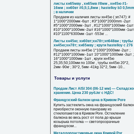
листы хн65мву , хн65мв #8мм , хн45ю #1-
16мм ; хн60вт #0,5;1,8мм ; hastelloy b3 0,5m
; в наличии
Продаем из наличия листы хн45ю ( эп747): #
1*1000*2000мм -6шт ; #3*1000*2000mm -2шт
#5*1000*2000мм -3шт , #12*1000*1000мм -1шт
#10*1000*1000мм -2шт #16*1000*1000мм -1шт 
#10*1100*6300мм -1шт -553кг ...
Листы хн45ю; хн60вт;хн78т;эп648ви ; трубы
хн45ю;хн78т; хн65мву ; круги hastelloy c 276
Продаем листы хн45ю 1*1000*2000мм -2шт ;
#12*1000*1000мм -1шт 10*1000*1000мм -3шт ;
16*1000*1000мм -1шт , круги хн45ю
25;35;50;100мм по 100кг , трубы хн45ю 20*2,
2мм -90кг ; 30*2, 5мм -41kg 32*2, 5мм -10...
Товары и услуги
Продам Лист AISI 304 (06-12 мм) — Складско
хранение. Цена 230 руб./кг с НДС!
Французский балкон цена в Кривом Роге
Купить застеклить окна на французский балкон
приобрести оконную панораму из
стеклопакетов в Кривом Роге. Остекление
балкона во весь рост от пола до крыши
козырька потолка — светопрозрачные
французски...
Металлопластиковые окна Кривой Рог