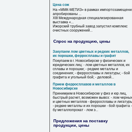
Цена сож
На «ММК-МЕТИЗ» в рамках импортозамещени
апробированы ...
XIII Международная специализированная
выставка «...
Ижорский трубный завод запустил комплекс
очистных сооружений...
Спрос на продукцию, цены
Закупаем лом цветных и редких металлов,
их порошки, ферросплавы и графит
Покупаем в г. Новосибирске у физических и
юридических лиц: - лом цветных металлов, их
сплавы и порошки; - редкие металлы и
соединения; - ферросплавы и лигатуры; - бой
графита и угольный бой; - деловой...
Прием ферросплавов и металлов в
Новосибирске
Принимаем в Новосибирске у физ и юр лиц,
быстрый расчет, возможен вывоз: - лом черны
и цветных металлов - ферросплавы и лигатур
- редкие металлы и их порошки - бой графита -
бу металлопрокат - лом э...
Предложения на поставку
продукции, цены