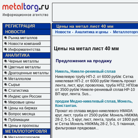
РЕГИСТРАЦИЯ
Цены на метал лист 40 мм
НОВОСТИ
Новости
Аналитика и цены
Металлоторг
Рынка металлов
Новости компаний
Цены на метал лист 40 мм
Информагентства
АНАЛИТИКА
Предложения на продажу
Черные металлы
Цветные металлы
Никель, Никеле-рениевый сплав
Драгоценные металлы
Никелевую трубу НП-2. от 6000 руб/кг. Сетка
Металлолом
никелевая НП-2. от 6000 руб/кг Никель прокат
Сырье
лента, лист, круг, проволока, труба НП2; НП0э
от 3500 руб/кг Никеле-рениевый сплав НР-10
Статистика
ВП круг, лента. Sus...
Индекс цен России
продам Медно-никелевый сплав, Монель,
Мировые цены
Константан.
Цены на биржах
Прокат из сплава медно-никелевого НМ40А:
Вопрос месяца
круг, лист, труба от 2500 руб/кг. Монель НМЖМ
28-2, 5-1, 5 круг, лист, лента, труба. от 1800 руб
Публикации
кг Сетка Монель НМЖМц 28-2, 5-1, 5 тканная,
Цены и прогнозы
фильтровая прядковая...
МЕТАЛЛОТОРГОВЛЯ
Металлоторговля