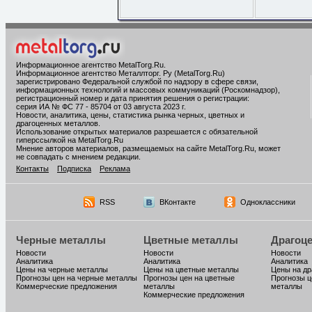
Информационное агентство MetalTorg.Ru
.
Информационное агентство Металлторг. Ру (MetalTorg.Ru)
зарегистрировано Федеральной службой по надзору в сфере связи,
информационных технологий и массовых коммуникаций (Роскомнадзор),
регистрационный номер и дата принятия решения о регистрации:
серия ИА № ФС 77 - 85704 от 03 августа 2023 г.
Новости, аналитика, цены, статистика рынка черных, цветных и
драгоценных металлов.
Использование открытых материалов разрешается с обязательной
гиперссылкой на MetalTorg.Ru
Мнение авторов материалов, размещаемых на сайте MetalTorg.Ru, может
не совпадать с мнением редакции.
Контакты
Подписка
Реклама
RSS
ВКонтакте
Одноклассники
Черные металлы
Цветные металлы
Драгоц
Новости
Новости
Новости
Аналитика
Аналитика
Аналитика
Цены на черные металлы
Цены на цветные металлы
Цены на д
Прогнозы цен на черные металлы
Прогнозы цен на цветные
Прогнозы ц
Коммерческие предложения
металлы
металлы
Коммерческие предложения