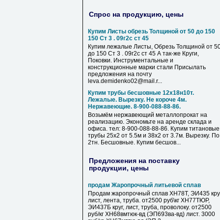
Спрос на продукцию, цены
Купим Листы обрезь Толщиной от 50 до 150
150 Ст 3 . 09г2с ст 45
Купим лежалые Листы, Обрезь Толщиной от 5
до 150 Ст 3 . 09г2с ст 45 А так-же Круги,
Поковки. Инструментальные и
конструкционные марки стали Присылать
предложения на почту
leva.demidenko02@mail.r...
Купим трубы бесшовные 12х18н10т.
Лежалые. Вырезку. Не короче 4м.
Нержавеющие. 8-900-088-88-86.
Возьмём нержавеющий металлопрокат на
реализацию. Экономьте на аренде склада и
офиса. тел: 8-900-088-88-86. Купим титановые
трубы 25х2 от 5.5м и 38х2 от 3.7м. Вырезку. По
2тн. Бесшовные. Купим бесшов...
Предложения на поставку
продукции, цены
продам Жаропрочный литьевой сплав
Продам жаропрочный сплав ХН78Т, ЭИ435 круг
лист, лента, труба. от2500 руб\кг ХН77ТЮР,
ЭИ437Б круг, лист, труба, проволоку. от2500
руб/кг ХН68вмтюк-вд (ЭП693ва-вд) лист. 3000