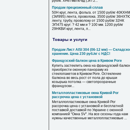
руб/кг. ХН67мвтю-вд (ЭП 2...
Продам прецизионный сплав
50Н круг, лента, фольга. от 1500 руб/кг 40КХН
(ЭИ995) лента, проволока. 3500 руб/кг 36НХТ
ленту, трубу, проволоку от 1500 руб/кг 32НК
ЭП475 круг: ? 42 мм и ? 100 мм. 1200 руб/кг
29НКВИ круг, лента, л...
Товары и услуги
Продам Лист AISI 304 (06-12 мм) — Складско
хранение. Цена 230 руб./кг с НДС!
Французский балкон цена в Кривом Роге
Купить застеклить окна на французский балкон
приобрести оконную панораму из
стеклопакетов в Кривом Роге. Остекление
балкона во весь рост от пола до крыши
козырька потолка — светопрозрачные
французски...
Металлопластиковые окна Кривой Рог
рассрочка цена с установкой
Металлопластиковые окна Кривой Рог
рассрочка цена с установкой и бесплатной
поставкой доставкой по Украине с оконной
компанией "Окна SV". На все сезоны года нам
нужны качественные металлопластиковые ...