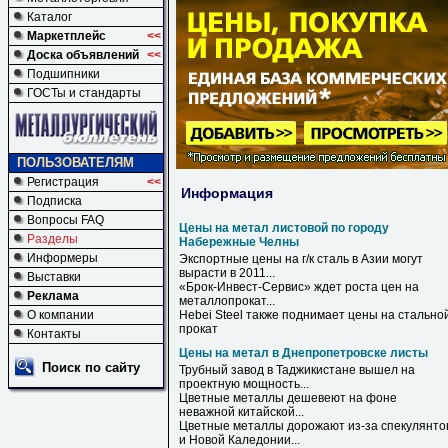
Каталог
Маркетплейс
<<
Доска объявлений
<<
Подшипники
ГОСТы и стандарты
ПОЛЬЗОВАТЕЛЯМ
Регистрация
<<
Информация
Подписка
Вопросы FAQ
Цены на метал листовой по городу
Разделы
Набережные Челны
Информеры
Экспортные
цены
на
г/к сталь в Азии могут
вырасти в 2011...
Выставки
«Брок-Инвест-Сервис» ждет роста
цен
на
Реклама
металлопрокат...
О компании
Hebei Steel также поднимает
цены
на
стально
прокат
Контакты
Цены на метал в Днепропетровске листы
Поиск по сайту
Трубный завод
в
Таджикистане вышел
на
проектную мощность...
Цветные металлы дешевеют
на
фоне
неважной китайской...
Цветные металлы дорожают из-за спекулянто
и Новой Каледонии...