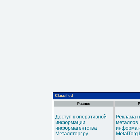
Classified
Разное
Р
Доступ к оперативной
Реклама н
информации
металлов 
информагентства
информаг
Металлторг.ру
MetalTorg