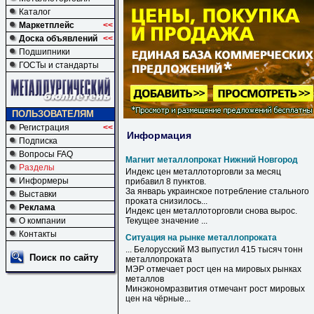
Каталог
Маркетплейс
<<
Доска объявлений
<<
Подшипники
ГОСТы и стандарты
ПОЛЬЗОВАТЕЛЯМ
Регистрация
<<
Информация
Подписка
Вопросы FAQ
Магнит металлопрокат Нижний Новгород
Разделы
Индекс цен металлоторговли за месяц
Информеры
прибавил 8 пунктов.
За январь украинское потребление стального
Выставки
проката снизилось...
Реклама
Индекс цен металлоторговли снова вырос.
О компании
Текущее значение ...
Контакты
Ситуация на рынке металлопроката
... Белорусский МЗ выпустил 415 тысяч тонн
Поиск по сайту
металлопроката
МЭР отмечает рост цен
на
мировых
рынках
металлов
Минэкономразвития отмечант рост мировых
цен
на
чёрные...