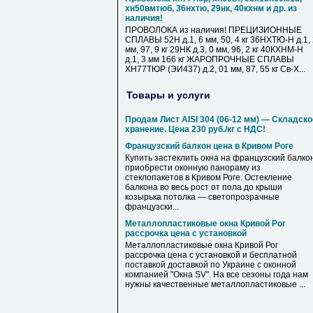
хн50вмтюб, 36нхтю, 29нк, 40кхнм и др. из
наличия!
ПРОВОЛОКА из наличия! ПРЕЦИЗИОННЫЕ
СПЛАВЫ 52Н д.1, 6 мм, 50, 4 кг 36НХТЮ-Н д.1,
мм, 97, 9 кг 29НК д.3, 0 мм, 96, 2 кг 40КХНМ-Н
д.1, 3 мм 166 кг ЖАРОПРОЧНЫЕ СПЛАВЫ
ХН77ТЮР (ЭИ437) д.2, 01 мм, 87, 55 кг Св-Х...
Товары и услуги
Продам Лист AISI 304 (06-12 мм) — Складско
хранение. Цена 230 руб./кг с НДС!
Французский балкон цена в Кривом Роге
Купить застеклить окна на французский балкон
приобрести оконную панораму из
стеклопакетов в Кривом Роге. Остекление
балкона во весь рост от пола до крыши
козырька потолка — светопрозрачные
французски...
Металлопластиковые окна Кривой Рог
рассрочка цена с установкой
Металлопластиковые окна Кривой Рог
рассрочка цена с установкой и бесплатной
поставкой доставкой по Украине с оконной
компанией "Окна SV". На все сезоны года нам
нужны качественные металлопластиковые ...