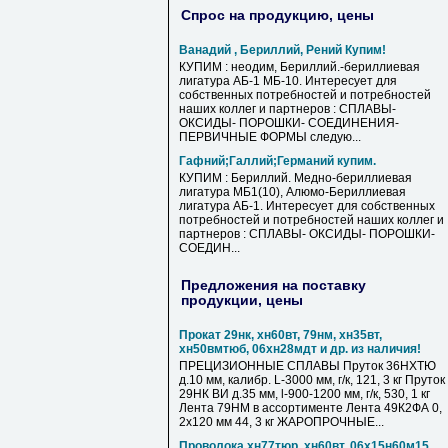
Спрос на продукцию, цены
Ванадий , Бериллий, Рений Купим!
КУПИМ : неодим, Бериллий.-бериллиевая
лигатура АБ-1 МБ-10. Интересует для
собственных потребностей и потребностей
наших коллег и партнеров : СПЛАВЫ-
ОКСИДЫ- ПОРОШКИ- СОЕДИНЕНИЯ-
ПЕРВИЧНЫЕ ФОРМЫ следую...
Гафний;Галлий;Германий купим.
КУПИМ : Бериллий. Медно-бериллиевая
лигатура МБ1(10), Алюмо-Бериллиевая
лигатура АБ-1. Интересует для собственных
потребностей и потребностей наших коллег и
партнеров : СПЛАВЫ- ОКСИДЫ- ПОРОШКИ-
СОЕДИН...
Предложения на поставку
продукции, цены
Прокат 29нк, хн60вт, 79нм, хн35вт,
хн50вмтюб, 06хн28мдт и др. из наличия!
ПРЕЦИЗИОННЫЕ СПЛАВЫ Пруток 36НХТЮ
д.10 мм, калибр. L-3000 мм, г/к, 121, 3 кг Пруток
29НК ВИ д.35 мм, l-900-1200 мм, г/к, 530, 1 кг
Лента 79НМ в ассортименте Лента 49К2ФА 0,
2х120 мм 44, 3 кг ЖАРОПРОЧНЫЕ...
Проволока хн77тюр, хн60вт, 06х15н60м15,