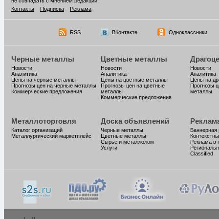
не совпадать с мнением редакции.
Контакты
Подписка
Реклама
RSS
ВКонтакте
Одноклассники
Черные металлы
Цветные металлы
Драгоц
Новости
Новости
Новости
Аналитика
Аналитика
Аналитика
Цены на черные металлы
Цены на цветные металлы
Цены на д
Прогнозы цен на черные металлы
Прогнозы цен на цветные
Прогнозы ц
Коммерческие предложения
металлы
металлы
Коммерческие предложения
Металлоторговля
Доска объявлений
Реклам
Каталог организаций
Черные металлы
Баннерная
Металлургический маркетплейс
Цветные металлы
Контекстны
Сырье и металлолом
Реклама в 
Услуги
Региональн
Classified