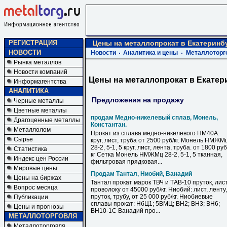
РЕГИСТРАЦИЯ
Цены на металлопрокат в Екатеринб
НОВОСТИ
Новости
Аналитика и цены
Металлоторг
Рынка металлов
Новости компаний
Цены на металлопрокат в Екатер
Информагентства
АНАЛИТИКА
Предложения на продажу
Черные металлы
Цветные металлы
продам Медно-никелевый сплав, Монель,
Драгоценные металлы
Константан.
Металлолом
Прокат из сплава медно-никелевого НМ40А:
Сырье
круг, лист, труба от 2500 руб/кг. Монель НМЖМ
28-2, 5-1, 5 круг, лист, лента, труба. от 1800 руб
Статистика
кг Сетка Монель НМЖМц 28-2, 5-1, 5 тканная,
Индекс цен России
фильтровая прядковая...
Мировые цены
Продам Тантал, Ниобий, Ванадий
Цены на биржах
Тантал прокат марок ТВЧ и ТАВ-10 пруток, лист
Вопрос месяца
проволоку от 45000 руб/кг. Ниобий: лист, ленту,
пруток, трубу, от 25 000 руб/кг. Ниобиевые
Публикации
сплавы прокат: НбЦ1; 5ВМЦ; ВН2; ВН3; ВН6;
Цены и прогнозы
ВН10-1С Ванадий про...
МЕТАЛЛОТОРГОВЛЯ
Металлоторговля