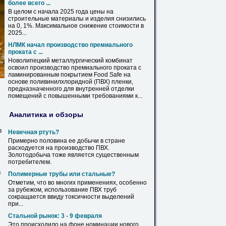
более всего ...
В целом с начала 2025 года
цены
на
строительные материалы и изделия снизились
на
0, 1%. Максимальное снижение стоимости в
2025...
НЛМК начал производство премиального
проката с ...
Новолипецкий металлургический комбинат
освоил производство премиального проката с
ламинированным покрытием Food Safe
на
основе поливинилхлоридной (
ПВХ
) пленки,
предназначенного для внутренней отделки
помещений с повышенными требованиями к...
Аналитика и обзоры
в
Невечная ртуть?
Примерно половина ее добычи в стране
расходуется
на
производство
ПВХ
.
Золотодобыча тоже является существенным
потребителем.
в
Полимерные
трубы
или стальные?
Отметим, что во многих применениях, особенно
за рубежом, использование
ПВХ
труб
сокращается ввиду токсичности выделений
при...
Стальной рынок: 3 - 9 февраля
Это происходило
на
фоне номинации нового