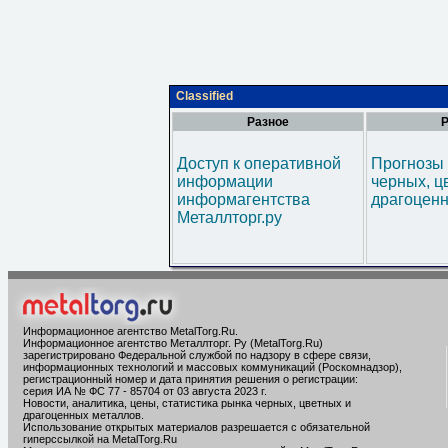
Classified
Разное
Р
Доступ к оперативной
Прогнозы 
информации
черных, ц
информагентства
драгоценн
Металлторг.ру
Информационное агентство MetalTorg.Ru
.
Информационное агентство Металлторг. Ру (MetalTorg.Ru)
зарегистрировано Федеральной службой по надзору в сфере связи,
информационных технологий и массовых коммуникаций (Роскомнадзор),
регистрационный номер и дата принятия решения о регистрации:
серия ИА № ФС 77 - 85704 от 03 августа 2023 г.
Новости, аналитика, цены, статистика рынка черных, цветных и
драгоценных металлов.
Использование открытых материалов разрешается с обязательной
гиперссылкой на MetalTorg.Ru