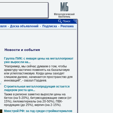
овля
Доска объявлений
Подписка
Реклама
Новости и события
Группа ПИК: с января
цены
на
металлопрокат
уже выросли
на
...
"Например, мы сейчас думаем о том, чтобы
арматуру частично поменять
на
базальтовую
или углепластиковую. Когда
цены
заходят
слишком далеко, начинается пространство для
инноваций", - сказал Гордеев.
0,720,820,1020,1220,1420
Строительная металлопродукция остается
лидером роста
цен
...
Также в регионе заметно выросли
цены
на
бетон (
на
5-20%), битумсодержащие смеси (от
15%), пиломатериалы (
на
20-50%),
ПВХ
-
продукцию (до 25%), кирпич (
на
2-15%).
Минстрой РФ: за год среди стройматериалов