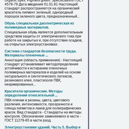
Organic dyes. Pigment green. Specifications ГОСТ
4579-79 Дата введения 01.01.81 Настоящий
стандарт распространяется
на
органический
краситель пигмент зеленый, однородный
порошок зеленого цвета, предназначенный...
Обувь специальная диэлектрическая из
полимерных материалов.
Специальная обувь является дополнительным
средством защиты от электрического тока при
работе
на
закрытых и, при отсутствии осадков,
на
открытых электроустановках.
Система стандартов безопасности труда.
Материалы пленочные ...
Аннотация (область применения) - Настоящий
стандарт устанавливает методопределения
устойчивости к истиранию пленочных
полимерных материалов и изделий
на
основе
натурального и синтетического латексов,
резинового клея, пластизоля
ПВХ
,
неармированных...
Красители органические. Методы
определения относительной ...
ПВХ
-пленки и резины, цвета, цветового
различия, интенсивности, прозрачноти и
глянца пигметов и лаков для полиграфических
красок. Вид стандарта - Стандарты
на
методы
контроля. Обозначение заменяемого в части -
ГОСТ 11279-65 в части разд.
Электроустановки зданий. Часть 5. Выбор и