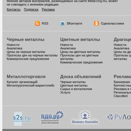
Мнение авторов материалов, размещаемых на сайте MetalTorg.Ru, может
не совпадать с мнением редакции.
Контакты
Подписка
Реклама
RSS
ВКонтакте
Одноклассники
Черные металлы
Цветные металлы
Драгоц
Новости
Новости
Новости
Аналитика
Аналитика
Аналитика
Цены на черные металлы
Цены на цветные металлы
Цены на д
Прогнозы цен на черные металлы
Прогнозы цен на цветные
Прогнозы ц
Коммерческие предложения
металлы
металлы
Коммерческие предложения
Металлоторговля
Доска объявлений
Реклам
Каталог организаций
Черные металлы
Баннерная
Металлургический маркетплейс
Цветные металлы
Контекстны
Сырье и металлолом
Реклама в 
Услуги
Региональн
Classified