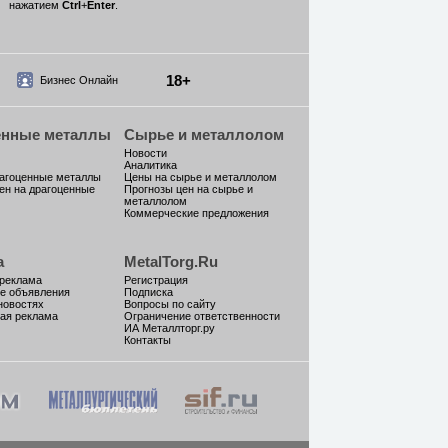
нажатием
Ctrl
+
Enter
.
18+
Бизнес Онлайн
енные металлы
Сырье и металлолом
Новости
Аналитика
рагоценные металлы
Цены на сырье и металлолом
ен на драгоценные
Прогнозы цен на сырье и
металлолом
Коммерческие предложения
а
MetalTorg.Ru
 реклама
Регистрация
е объявления
Подписка
новостях
Вопросы по сайту
ая реклама
Ограничение ответственности
ИА Металлторг.ру
Контакты