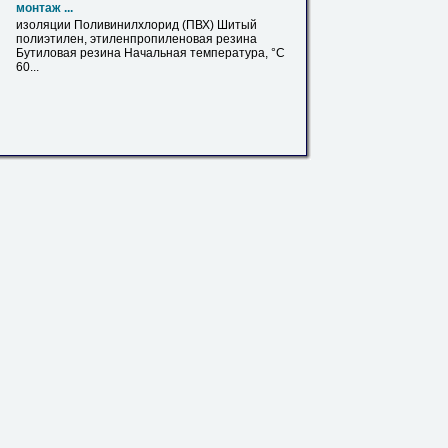
монтаж ...
изоляции Поливинилхлорид (
ПВХ
) Шитый
полиэтилен, этиленпропиленовая резина
Бутиловая резина Начальная температура, °С
60...