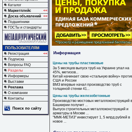
Каталог
Маркетплейс
<<
Доска объявлений
<<
Подшипники
ГОСТы и стандарты
ПОЛЬЗОВАТЕЛЯМ
Информация
Регистрация
<<
Подписка
Цены на трубы пластиковые
Вопросы FAQ
За 5 месяцев выпуск
труб
на
Украине упал
на
Разделы
45%, метизов...
Информеры
Китай начинает свою «стальную войну» проти
США и России
Выставки
ВМЗ впервые начал производство
труб
с
Реклама
толщиной стенки 41...
О компании
Цены на трубы железобетонные
Контакты
Производство мостовых металлоконструкций 
Башкирии получит ...
Поиск по сайту
Выпуск строительных металлоконструкций и
арматуры в Москве ...
"ММК-МЕТИЗ" инвестирует 1, 5 млрд рублей в
новое ...