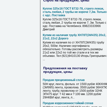
Спрос на продукцию, цены
Куплю 325х16 ГОСТ 8732-78, строго лежак,
сталь любая, 2 трубы не короче 7,3м. Только
с ндс. Поставка
Куплю 325х16 ГОСТ 8732-78, строго лежак,
сталь любая, 2 трубы не короче 7, 3м. Только с
ндс. Поставка на Челябинск. 89823333966
Дмитрий
Купим из наличия трубу ХН78Т(ЭИ435) 20х2,
21х2, 22х2 Дорого
Купим из наличия по ст ХН78Т(ЭИ435) трубу
20х2, 500кг. Наличие сертификата
обязательно. Готовы рассмотреть размеры
21х2 или 22х2 по той же стали и в тех же
объемах. Тел (921)9410130 Игорь Григорьевич
...
Предложения на поставку
продукции, цены
Продам прецизионный сплав
50Н круг, лента, фольга. от 1500 руб/кг 40КХН
(ЭИ995) лента, проволока. 3500 руб/кг 36НХТ
ленту, трубу, проволоку от 1500 руб/кг 32НК
ЭП475 круг: ? 42 мм и ? 100 мм. 1200 руб/кг
29НКВИ круг, лента, л...
Продам коррозионностойкий сплав