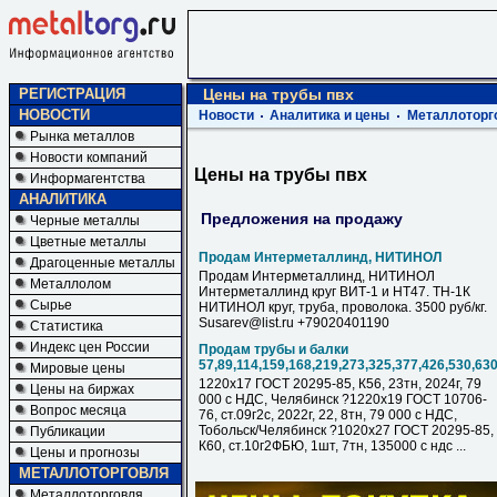
РЕГИСТРАЦИЯ
Цены на трубы пвх
НОВОСТИ
Новости
Аналитика и цены
Металлоторг
Рынка металлов
Новости компаний
Цены на трубы пвх
Информагентства
АНАЛИТИКА
Предложения на продажу
Черные металлы
Цветные металлы
Продам Интерметаллинд, НИТИНОЛ
Драгоценные металлы
Продам Интерметаллинд, НИТИНОЛ
Металлолом
Интерметаллинд круг ВИТ-1 и НТ47. ТН-1К
Сырье
НИТИНОЛ круг, труба, проволока. 3500 руб/кг.
Susarev@list.ru +79020401190
Статистика
Индекс цен России
Продам трубы и балки
57,89,114,159,168,219,273,325,377,426,530,63
Мировые цены
1220х17 ГОСТ 20295-85, К56, 23тн, 2024г, 79
Цены на биржах
000 с НДC, Челябинск ?1220х19 ГОСТ 10706-
Вопрос месяца
76, ст.09г2с, 2022г, 22, 8тн, 79 000 с НДC,
Тобольск/Челябинск ?1020х27 ГОСТ 20295-85,
Публикации
К60, ст.10г2ФБЮ, 1шт, 7тн, 135000 с ндс ...
Цены и прогнозы
МЕТАЛЛОТОРГОВЛЯ
Металлоторговля