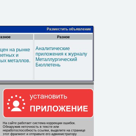
Разместить объявление
азное
Разное
Аналитические
цен на рынке
приложения к журналу
ветных и
Металлургический
ых металлов.
Бюллетень
На сайте работает система коррекции ошибок.
Обнаружив неточность в тексте или
неработоспособность ссылки, выделите на странице
этот фрагмент и отправьте его администратору