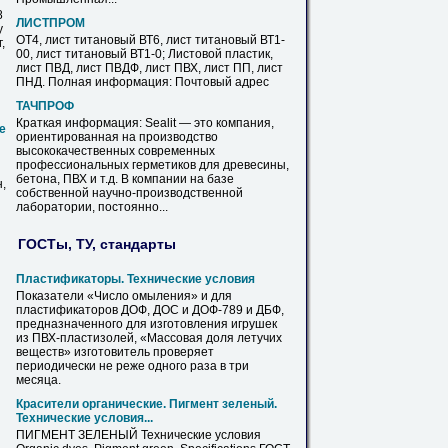
8
ЛИСТПРОМ
у
ОТ4, лист титановый ВТ6, лист титановый ВТ1-
,
00, лист титановый ВТ1-0; Листовой пластик,
лист ПВД, лист ПВДФ, лист
ПВХ
, лист ПП, лист
ПНД. Полная информация: Почтовый адрес
ТАЧПРОФ
Краткая информация: Sealit — это компания,
е
ориентированная
на
производство
высококачественных современных
профессиональных герметиков для древесины,
бетона,
ПВХ
и т.д. В компании
на
базе
,
собственной научно-производственной
лаборатории, постоянно...
ГОСТы, ТУ, стандарты
Пластификаторы. Технические условия
Показатели «Число омыления» и для
пластификаторов ДОФ, ДОС и ДОФ-789 и ДБФ,
предназначенного для изготовления игрушек
из
ПВХ
-пластизолей, «Массовая доля летучих
веществ» изготовитель проверяет
периодически не реже одного раза в три
месяца.
Красители органические. Пигмент зеленый.
Технические условия...
ПИГМЕНТ ЗЕЛЕНЫЙ Технические условия