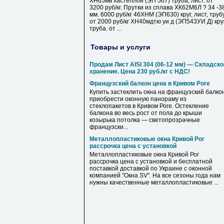
ХН65мв хастеллой (ЭП 567) труба, лист. от
3200 руб/кг. Прутки из сплава ХК62М6Л ? 34 -3
мм. 6000 руб/кг 46ХНМ (ЭП630) круг, лист, труб
от 2000 руб/кг ХН40мдтю уи д (ЭП543УИ Д) круг
труба. от ...
Товары и услуги
Продам Лист AISI 304 (06-12 мм) — Складско
хранение. Цена 230 руб./кг с НДС!
Французский балкон цена в Кривом Роге
Купить застеклить окна на французский балкон
приобрести оконную панораму из
стеклопакетов в Кривом Роге. Остекление
балкона во весь рост от пола до крыши
козырька потолка — светопрозрачные
французски...
Металлопластиковые окна Кривой Рог
рассрочка цена с установкой
Металлопластиковые окна Кривой Рог
рассрочка цена с установкой и бесплатной
поставкой доставкой по Украине с оконной
компанией "Окна SV". На все сезоны года нам
нужны качественные металлопластиковые ...