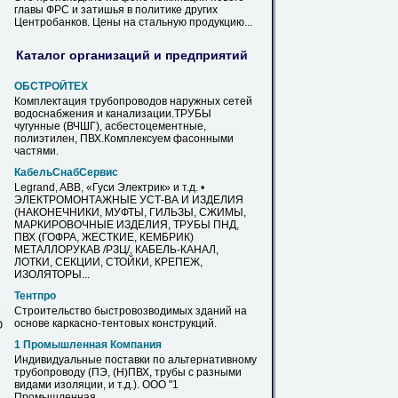
главы ФРС и затишья в политике других
Центробанков.
Цены
на
стальную продукцию...
Каталог организаций и предприятий
ОБСТРОЙТЕХ
Комплектация трубопроводов наружных сетей
водоснабжения и канализации.
ТРУБЫ
чугунные (ВЧШГ), асбестоцементные,
полиэтилен,
ПВХ
.Комплексуем фасонными
частями.
КабельСнабСервис
Legrand, ABB, «Гуси Электрик» и т.д. •
ЭЛЕКТРОМОНТАЖНЫЕ УСТ-ВА И ИЗДЕЛИЯ
(НАКОНЕЧНИКИ, МУФТЫ, ГИЛЬЗЫ, СЖИМЫ,
МАРКИРОВОЧНЫЕ ИЗДЕЛИЯ,
ТРУБЫ
ПНД,
ПВХ
(ГОФРА, ЖЕСТКИЕ, КЕМБРИК)
МЕТАЛЛОРУКАВ /РЗЦ/, КАБЕЛЬ-КАНАЛ,
ЛОТКИ, СЕКЦИИ, СТОЙКИ, КРЕПЕЖ,
ИЗОЛЯТОРЫ...
Тентпро
Строительство быстровозводимых зданий
на
М
основе каркасно-тентовых конструкций.
Ю
1 Промышленная Компания
Индивидуальные поставки по альтернативному
трубопроводу (ПЭ, (Н)
ПВХ
,
трубы
с разными
видами изоляции, и т.д.). ООО "1
Промышленная...