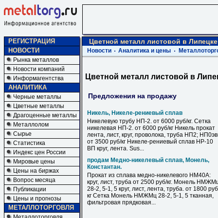
РЕГИСТРАЦИЯ
Цветной металл листовой в Липецке
НОВОСТИ
Новости
Аналитика и цены
Металлоторг
Рынка металлов
Новости компаний
Цветной металл листовой в Липе
Информагентства
АНАЛИТИКА
Предложения на продажу
Черные металлы
Цветные металлы
Никель, Никеле-рениевый сплав
Драгоценные металлы
Никелевую трубу НП-2. от 6000 руб/кг. Сетка
Металлолом
никелевая НП-2. от 6000 руб/кг Никель прокат
Сырье
лента, лист, круг, проволока, труба НП2; НП0э
от 3500 руб/кг Никеле-рениевый сплав НР-10
Статистика
ВП круг, лента. Sus...
Индекс цен России
продам Медно-никелевый сплав, Монель,
Мировые цены
Константан.
Цены на биржах
Прокат из сплава медно-никелевого НМ40А:
Вопрос месяца
круг, лист, труба от 2500 руб/кг. Монель НМЖМ
28-2, 5-1, 5 круг, лист, лента, труба. от 1800 руб
Публикации
кг Сетка Монель НМЖМц 28-2, 5-1, 5 тканная,
Цены и прогнозы
фильтровая прядковая...
МЕТАЛЛОТОРГОВЛЯ
Металлоторговля