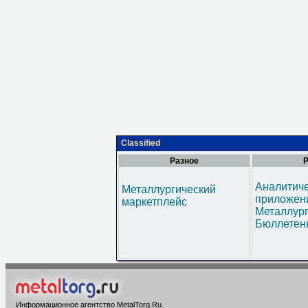
Classified
Разное
Р
Аналитич
Металлургический
приложени
маркетплейс
Металлур
Бюллетен
Информационное агентство MetalTorg.Ru
.