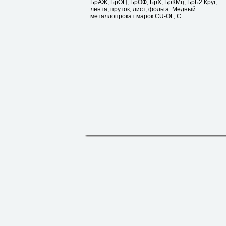
БрАЖ, БрОЦ, БрОФ, БрХ, БрКМц, БрБ2 Круг,
лента, пруток, лист, фольга. Медный
металлопрокат марок СU-OF, C...