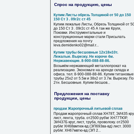
Спрос на продукцию, цены
Купим Листы обрезь Толщиной от 50 до 150
150 Ст 3 . 09г2с ст 45
Купим лежалые Листы, Обрезь Толщиной от 5
до 150 Ст 3 . 09г2с ст 45 А так-же Круги,
Поковки. Инструментальные и
конструкционные марки стали Присылать
предложения на почту
leva.demidenko02@mail.r...
Купим трубы бесшовные 12х18н10т.
Лежалые. Вырезку. Не короче 4м.
Нержавеющие. 8-900-088-88-86.
Возьмём нержавеющий металлопрокат на
реализацию. Экономьте на аренде склада и
офиса. тел: 8-900-088-88-86. Купим титановые
трубы 25х2 от 5.5м и 38х2 от 3.7м. Вырезку. По
2тн. Бесшовные. Купим бесшов...
Предложения на поставку
продукции, цены
продам Жаропрочный литьевой сплав
Продам жаропрочный сплав ХН78Т, ЭИ435 круг
лист, лента, труба. от2500 руб\кг ХН77ТЮР,
ЭИ437Б круг, лист, труба, проволоку. от2500
руб/кг ХН68вмтюк-вд (ЭП693ва-вд) лист. 3000
руб/кг. ХН67мвтю-вд (ЭП 2...