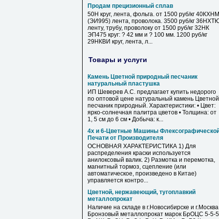
Продам прецизионный сплав
50Н круг, лента, фольга. от 1500 руб/кг 40КХН
(ЭИ995) лента, проволока. 3500 руб/кг 36НХТ
ленту, трубу, проволоку от 1500 руб/кг 32НК
ЭП475 круг: ? 42 мм и ? 100 мм. 1200 руб/кг
29НКВИ круг, лента, л...
Товары и услуги
Камень Цветной природный песчаник
натуральный пластушка
ИП Шеверев А.С. предлагает купить недорого
по оптовой цене натуральный камень Цветной
песчаник природный. Характеристики: • Цвет:
ярко-солнечная палитра цветов • Толщина: от
1, 5 см до 6 см • Добыча: к...
4х и 6-Цветные Машины Флексографическо
Печати от Производителя
ОСНОВНАЯ ХАРАКТЕРИСТИКА 1) Для
распределения краски используется
анилоксовый валик. 2) Размотка и перемотка,
магнитный тормоз, сцепление (или
автоматическое, произведено в Китае)
управляется контро...
Цветной, нержавеющий, тугоплавкий
металлопрокат
Наличие на складе в г.Новосибирске и г.Москва
Бронзовый металлопрокат марок БрОЦС 5-5-5