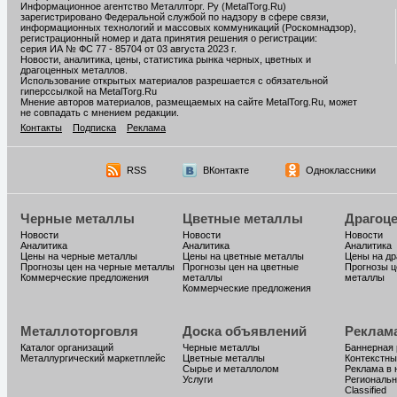
Информационное агентство Металлторг. Ру (MetalTorg.Ru)
зарегистрировано Федеральной службой по надзору в сфере связи,
информационных технологий и массовых коммуникаций (Роскомнадзор),
регистрационный номер и дата принятия решения о регистрации:
серия ИА № ФС 77 - 85704 от 03 августа 2023 г.
Новости, аналитика, цены, статистика рынка черных, цветных и
драгоценных металлов.
Использование открытых материалов разрешается с обязательной
гиперссылкой на MetalTorg.Ru
Мнение авторов материалов, размещаемых на сайте MetalTorg.Ru, может
не совпадать с мнением редакции.
Контакты
Подписка
Реклама
RSS
ВКонтакте
Одноклассники
Черные металлы
Цветные металлы
Драгоц
Новости
Новости
Новости
Аналитика
Аналитика
Аналитика
Цены на черные металлы
Цены на цветные металлы
Цены на д
Прогнозы цен на черные металлы
Прогнозы цен на цветные
Прогнозы ц
Коммерческие предложения
металлы
металлы
Коммерческие предложения
Металлоторговля
Доска объявлений
Реклам
Каталог организаций
Черные металлы
Баннерная
Металлургический маркетплейс
Цветные металлы
Контекстны
Сырье и металлолом
Реклама в 
Услуги
Региональн
Classified