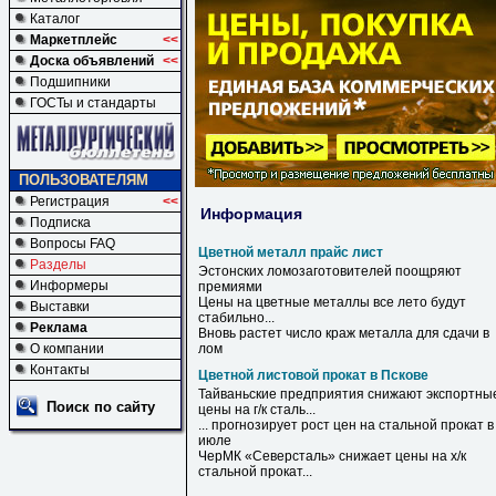
Каталог
Маркетплейс
<<
Доска объявлений
<<
Подшипники
ГОСТы и стандарты
ПОЛЬЗОВАТЕЛЯМ
Регистрация
<<
Информация
Подписка
Вопросы FAQ
Цветной металл прайс лист
Разделы
Эстонских ломозаготовителей поощряют
Информеры
премиями
Цены на
цветные
металлы
все лето будут
Выставки
стабильно...
Реклама
Вновь растет число краж
металла
для сдачи в
О компании
лом
Контакты
Цветной листовой прокат в Пскове
Тайваньские предприятия снижают экспортны
Поиск по сайту
цены на г/к сталь...
... прогнозирует рост цен на стальной
прокат
в
июле
ЧерМК «Северсталь» снижает цены на х/к
стальной
прокат
...