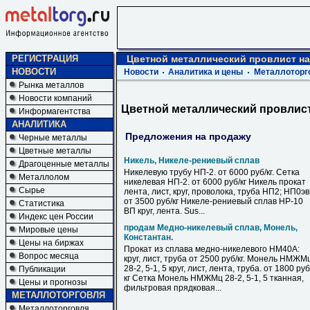
РЕГИСТРАЦИЯ
Цветной металлический провлист на
НОВОСТИ
Новости
Аналитика и цены
Металлоторг
Рынка металлов
Новости компаний
Цветной металлический провлист
Информагентства
АНАЛИТИКА
Предложения на продажу
Черные металлы
Цветные металлы
Никель, Никеле-рениевый сплав
Драгоценные металлы
Никелевую трубу НП-2. от 6000 руб/кг. Сетка
Металлолом
никелевая НП-2. от 6000 руб/кг Никель прокат
Сырье
лента, лист, круг, проволока, труба НП2; НП0э
от 3500 руб/кг Никеле-рениевый сплав НР-10
Статистика
ВП круг, лента. Sus...
Индекс цен России
продам Медно-никелевый сплав, Монель,
Мировые цены
Константан.
Цены на биржах
Прокат из сплава медно-никелевого НМ40А:
Вопрос месяца
круг, лист, труба от 2500 руб/кг. Монель НМЖМ
28-2, 5-1, 5 круг, лист, лента, труба. от 1800 руб
Публикации
кг Сетка Монель НМЖМц 28-2, 5-1, 5 тканная,
Цены и прогнозы
фильтровая прядковая...
МЕТАЛЛОТОРГОВЛЯ
Металлоторговля