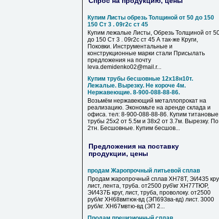
Спрос на продукцию, цены
Купим Листы обрезь Толщиной от 50 до 150
150 Ст 3 . 09г2с ст 45
Купим лежалые Листы, Обрезь Толщиной от 5
до 150 Ст 3 . 09г2с ст 45 А так-же Круги,
Поковки. Инструментальные и
конструкционные марки стали Присылать
предложения на почту
leva.demidenko02@mail.r...
Купим трубы бесшовные 12х18н10т.
Лежалые. Вырезку. Не короче 4м.
Нержавеющие. 8-900-088-88-86.
Возьмём нержавеющий металлопрокат на
реализацию. Экономьте на аренде склада и
офиса. тел: 8-900-088-88-86. Купим титановые
трубы 25х2 от 5.5м и 38х2 от 3.7м. Вырезку. По
2тн. Бесшовные. Купим бесшов...
Предложения на поставку
продукции, цены
продам Жаропрочный литьевой сплав
Продам жаропрочный сплав ХН78Т, ЭИ435 круг
лист, лента, труба. от2500 руб\кг ХН77ТЮР,
ЭИ437Б круг, лист, труба, проволоку. от2500
руб/кг ХН68вмтюк-вд (ЭП693ва-вд) лист. 3000
руб/кг. ХН67мвтю-вд (ЭП 2...
Продам прецизионный сплав