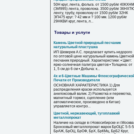
50Н круг, лента, фольга. от 1500 руб/кг 40КХН
(ЭИ995) лента, проволока. 3500 руб/кг 36НХТ
ленту, трубу, проволоку от 1500 руб/кг 32НК
ЭП475 круг: ? 42 мм и ? 100 мм. 1200 руб/кг
29НКВИ круг, лента, л...
Товары и услуги
Камень Цветной природный песчаник
натуральный пластушка
ИП Шеверев А.С. предлагает купить недорого
по оптовой цене натуральный камень Цветной
песчаник природный. Характеристики: • Цвет:
ярко-солнечная палитра цветов • Толщина: от
1, 5 см до 6 см • Добыча: к...
4х и 6-Цветные Машины Флексографическо
Печати от Производителя
ОСНОВНАЯ ХАРАКТЕРИСТИКА 1) Для
распределения краски используется
анилоксовый валик. 2) Размотка и перемотка,
магнитный тормоз, сцепление (или
автоматическое, произведено в Китае)
управляется контро...
Цветной, нержавеющий, тугоплавкий
металлопрокат
Наличие на складе в г.Новосибирске и г.Москва
Бронзовый металлопрокат марок БрОЦС 5-5-5
БрАЖ, БрОЦ, БрОФ, БрХ, БрКМц, БрБ2 Круг,