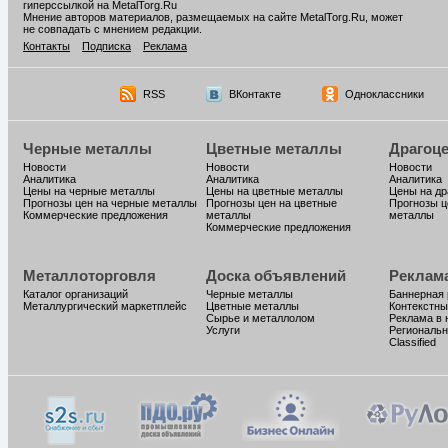
гиперссылкой на MetalTorg.Ru
Мнение авторов материалов, размещаемых на сайте MetalTorg.Ru, может
не совпадать с мнением редакции.
Контакты
Подписка
Реклама
RSS
ВКонтакте
Одноклассники
Черные металлы
Цветные металлы
Драгоц
Новости
Новости
Новости
Аналитика
Аналитика
Аналитика
Цены на черные металлы
Цены на цветные металлы
Цены на д
Прогнозы цен на черные металлы
Прогнозы цен на цветные
Прогнозы ц
Коммерческие предложения
металлы
металлы
Коммерческие предложения
Металлоторговля
Доска объявлений
Реклам
Каталог организаций
Черные металлы
Баннерная
Металлургический маркетплейс
Цветные металлы
Контекстны
Сырье и металлолом
Реклама в 
Услуги
Региональн
Classified