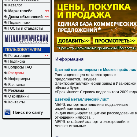
Каталог
Маркетплейс
<<
Доска объявлений
<<
Подшипники
ГОСТы и стандарты
ПОЛЬЗОВАТЕЛЯМ
Регистрация
<<
Информация
Подписка
Вопросы FAQ
Цветной металлопрокат в Москве прайс-лис
Разделы
Рост индекса цен металлоторговли
Информеры
продолжается. Текущее ...
Электрометаллургический завод
в
Ивановской
Выставки
области будет ...
Реклама
«Брок-Инвест-Сервис» подвел итоги 2009 года
О компании
Цветной металлический лист
Контакты
MEPS: импортные пошлины подталкивают
индийские заводы к ...
Поиск по сайту
Индия инициирует защитное расследование в
отношении импорта ...
MEPS: китайский экспорт и электромобили
меняют стальные ...