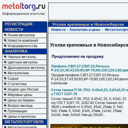
РЕГИСТРАЦИЯ
Уголки крепежные в Новосибирске
НОВОСТИ
Новости
Аналитика и цены
Металлоторг
Рынка металлов
Новости компаний
Уголки крепежные в Новосибирс
Информагентства
АНАЛИТИКА
Предложения на продажу
Черные металлы
Цветные металлы
Профиль СВП-27;СВП-22;Рельсы
Драгоценные металлы
Р-24;33;38;43;50;65;КР-70;80;100;120;140;кр
Металлолом
Продам профиль СВП-27;СВП-22;Рельсы
Сырье
Р-24;33;37;43;50;65;КР-70;80;100;120;140;креп
к рельсам
Статистика
Индекс цен России
Сетка тканая П 56, П52; 0.45х0,25, 0,63х0,25 н
у ГОСТ 3187-76
Мировые цены
Сетка тканая П 56, П52; 0.45х0, 25, 0, 63х0, 25
Цены на биржах
н/у ГОСТ 3187-76, 3282-82 Сетка тканая гост
Вопрос месяца
3826 с ячейкой от 0.45х0, 45х0, 25мм, 0, 5х0,
5х0, 25мм, 0, 63х0, 63х0, 25мм, 1х1х0, 25мм,
Публикации
2х2х0, 4мм, 5х5х0.7мм до 20х20...
Цены и прогнозы
МЕТАЛЛОТОРГОВЛЯ
Металлоторговля