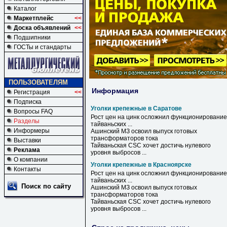
Каталог
Маркетплейс
<<
Доска объявлений
<<
Подшипники
ГОСТы и стандарты
ПОЛЬЗОВАТЕЛЯМ
Информация
Регистрация
<<
Подписка
Уголки крепежные в Саратове
Вопросы FAQ
Рост цен на цинк осложнил функционирование
Разделы
тайваньских ...
Информеры
Ашинский МЗ освоил выпуск готовых
трансформаторов тока
Выставки
Тайваньская CSC хочет достичь нулевого
Реклама
уровня выбросов ...
О компании
Уголки крепежные в Красноярске
Контакты
Рост цен на цинк осложнил функционирование
тайваньских ...
Поиск по сайту
Ашинский МЗ освоил выпуск готовых
трансформаторов тока
Тайваньская CSC хочет достичь нулевого
уровня выбросов ...