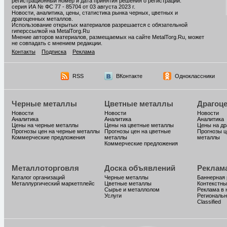
регистрационный номер и дата принятия решения о регистрации:
серия ИА № ФС 77 - 85704 от 03 августа 2023 г.
Новости, аналитика, цены, статистика рынка черных, цветных и
драгоценных металлов.
Использование открытых материалов разрешается с обязательной
гиперссылкой на MetalTorg.Ru
Мнение авторов материалов, размещаемых на сайте MetalTorg.Ru, может
не совпадать с мнением редакции.
Контакты
Подписка
Реклама
RSS
ВКонтакте
Одноклассники
Черные металлы
Цветные металлы
Драгоц
Новости
Новости
Новости
Аналитика
Аналитика
Аналитика
Цены на черные металлы
Цены на цветные металлы
Цены на д
Прогнозы цен на черные металлы
Прогнозы цен на цветные
Прогнозы ц
Коммерческие предложения
металлы
металлы
Коммерческие предложения
Металлоторговля
Доска объявлений
Реклам
Каталог организаций
Черные металлы
Баннерная
Металлургический маркетплейс
Цветные металлы
Контекстны
Сырье и металлолом
Реклама в 
Услуги
Региональн
Classified