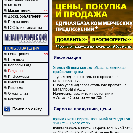
Каталог
Маркетплейс
<<
Доска объявлений
<<
Подшипники
ГОСТы и стандарты
ПОЛЬЗОВАТЕЛЯМ
Регистрация
<<
Информация
Подписка
Вопросы FAQ
Уголок 45 цена металлобаза на киквидзе
Разделы
прайс лист цены
Информеры
... упал ж/д завоз стального проката
на
металлобазы
АО...
Выставки
Снова упал ж/д завоз стального проката
на
Реклама
металлобазы
АО...
О компании
Налоговики увеличили претензии к
«МеталлСтройТоргу» до 235, 7...
Контакты
Спрос на продукцию, цены
Поиск по сайту
Купим Листы обрезь Толщиной от 50 до 150
150 Ст 3 . 09г2с ст 45
Купим лежалые Листы, Обрезь Толщиной от 5
до 150 Ст 3 . 09г2с ст 45 А так-же Круги,