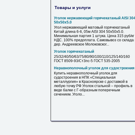
Товары и услуги
Уголок нержавеющий горячекатаный AISI 30
50х50х5.0
Угол нержавеющий матовый горячекатаный
Китай длина 6-6, 05м AISI 304 50х50х5.0.
Минимальная партия 1 штука. Цена 315 руб/кг 
НДС. 100% предоплата. Самовывоз со склада 
дер. Андреевское Молоковског...
Уголок горячекатаный
25/32/40/50/63/75/80/90/100/110/125/140/160
ГОСТ 8509-93/Ст3пс-5 ГОСТ 535-2005
Неравнополочный уголок для судостроения
Купить неравнополочный уголок для
судостроения в НПК «Специальная
металлургия» в Красноярске с доставкой в
любую точку РФ Уголок стальной – профиль в
виде балки с Г-образным поперечным
сечением. Уголо...