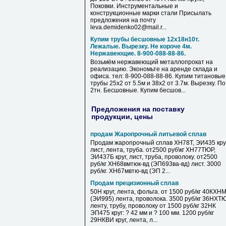
Поковки. Инструментальные и
конструкционные марки стали Присылать
предложения на почту
leva.demidenko02@mail.r...
Купим трубы бесшовные 12х18н10т.
Лежалые. Вырезку. Не короче 4м.
Нержавеющие. 8-900-088-88-86.
Возьмём нержавеющий металлопрокат на
реализацию. Экономьте на аренде склада и
офиса. тел: 8-900-088-88-86. Купим титановые
трубы 25х2 от 5.5м и 38х2 от 3.7м. Вырезку. По
2тн. Бесшовные. Купим бесшов...
Предложения на поставку
продукции, цены
продам Жаропрочный литьевой сплав
Продам жаропрочный сплав ХН78Т, ЭИ435 круг
лист, лента, труба. от2500 руб\кг ХН77ТЮР,
ЭИ437Б круг, лист, труба, проволоку. от2500
руб/кг ХН68вмтюк-вд (ЭП693ва-вд) лист. 3000
руб/кг. ХН67мвтю-вд (ЭП 2...
Продам прецизионный сплав
50Н круг, лента, фольга. от 1500 руб/кг 40КХН
(ЭИ995) лента, проволока. 3500 руб/кг 36НХТ
ленту, трубу, проволоку от 1500 руб/кг 32НК
ЭП475 круг: ? 42 мм и ? 100 мм. 1200 руб/кг
29НКВИ круг, лента, л...