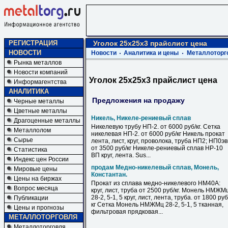
РЕГИСТРАЦИЯ
Уголок 25х25х3 прайслист цена
НОВОСТИ
Новости
Аналитика и цены
Металлоторг
Рынка металлов
Новости компаний
Уголок 25х25х3 прайслист цена
Информагентства
АНАЛИТИКА
Предложения на продажу
Черные металлы
Цветные металлы
Никель, Никеле-рениевый сплав
Драгоценные металлы
Никелевую трубу НП-2. от 6000 руб/кг. Сетка
Металлолом
никелевая НП-2. от 6000 руб/кг Никель прокат
Сырье
лента, лист, круг, проволока, труба НП2; НП0э
от 3500 руб/кг Никеле-рениевый сплав НР-10
Статистика
ВП круг, лента. Sus...
Индекс цен России
продам Медно-никелевый сплав, Монель,
Мировые цены
Константан.
Цены на биржах
Прокат из сплава медно-никелевого НМ40А:
Вопрос месяца
круг, лист, труба от 2500 руб/кг. Монель НМЖМ
28-2, 5-1, 5 круг, лист, лента, труба. от 1800 руб
Публикации
кг Сетка Монель НМЖМц 28-2, 5-1, 5 тканная,
Цены и прогнозы
фильтровая прядковая...
МЕТАЛЛОТОРГОВЛЯ
Металлоторговля