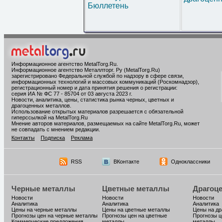
Бюллетень
Информационное агентство MetalTorg.Ru
.
Информационное агентство Металлторг. Ру (MetalTorg.Ru)
зарегистрировано Федеральной службой по надзору в сфере связи,
информационных технологий и массовых коммуникаций (Роскомнадзор),
регистрационный номер и дата принятия решения о регистрации:
серия ИА № ФС 77 - 85704 от 03 августа 2023 г.
Новости, аналитика, цены, статистика рынка черных, цветных и
драгоценных металлов.
Использование открытых материалов разрешается с обязательной
гиперссылкой на MetalTorg.Ru
Мнение авторов материалов, размещаемых на сайте MetalTorg.Ru, может
не совпадать с мнением редакции.
Контакты
Подписка
Реклама
RSS
ВКонтакте
Одноклассники
Черные металлы
Цветные металлы
Драгоц
Новости
Новости
Новости
Аналитика
Аналитика
Аналитика
Цены на черные металлы
Цены на цветные металлы
Цены на д
Прогнозы цен на черные металлы
Прогнозы цен на цветные
Прогнозы ц
Коммерческие предложения
металлы
металлы