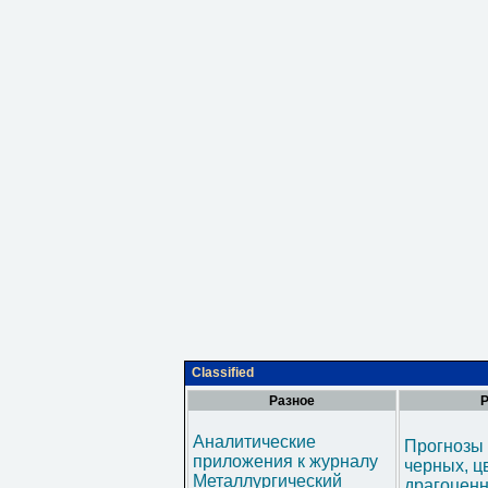
Classified
Разное
Р
Аналитические
Прогнозы 
приложения к журналу
черных, ц
Металлургический
драгоценн