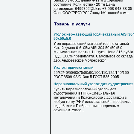
Балка б/у 40Б1, длина 4-12 м В хорошем
состояние. Количество - 20 тн Цена
договорная. 6499792@bk.ru +7-968-648-38-35
Олег ООО "РЕСУРС" Склад №1 нашей ком...
Товары и услуги
Уголок нержавеющий горячекатаный AISI 30
50х50х5.0
Угол нержавеющий матовый горячекатаный
Китай длина 6-6, 05м AISI 304 50х50х5.0.
Минимальная партия 1 штука. Цена 315 руб/кг 
НДС. 100% предоплата. Самовывоз со склада 
дер. Андреевское Молоковског...
Уголок горячекатаный
25/32/40/50/63/75/80/90/100/110/125/140/160
ГОСТ 8509-93/Ст3пс-5 ГОСТ 535-2005
Неравнополочный уголок для судостроения
Купить неравнополочный уголок для
судостроения в НПК «Специальная
металлургия» в Красноярске с доставкой в
любую точку РФ Уголок стальной – профиль в
виде балки с Г-образным поперечным
сечением. Уголо...