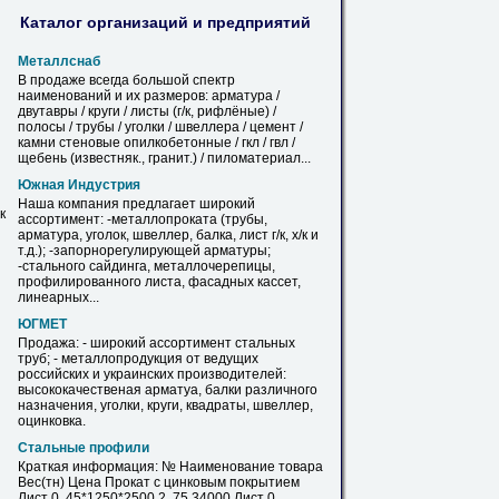
Каталог организаций и предприятий
Металлснаб
В продаже всегда большой спектр
наименований и их размеров: арматура /
двутавры / круги / листы (г/к, рифлёные) /
полосы / трубы /
уголки
/ швеллера / цемент /
камни стеновые опилкобетонные / гкл / гвл /
щебень (известняк., гранит.) / пиломатериал...
Южная Индустрия
Наша компания предлагает широкий
к
ассортимент: -металлопроката (трубы,
арматура,
уголок
, швеллер, балка, лист г/к, х/к и
т.д.); -запорнорегулирующей арматуры;
-стального сайдинга, металлочерепицы,
профилированного листа, фасадных кассет,
линеарных...
ЮГМЕТ
Продажа: - широкий ассортимент стальных
труб; - металлопродукция от ведущих
российских и украинских производителей:
высококачественая арматуа, балки различного
назначения,
уголки
, круги, квадраты, швеллер,
оцинковка.
Стальные профили
Краткая информация: № Наименование товара
Вес
(тн) Цена Прокат с цинковым покрытием
Лист 0, 45*1250*2500 2, 75 34000 Лист 0,