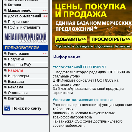
Каталог
Маркетплейс
<<
Доска объявлений
<<
Подшипники
ГОСТы и стандарты
ПОЛЬЗОВАТЕЛЯМ
Регистрация
<<
Информация
Подписка
Вопросы FAQ
Уголок стальной ГОСТ 8509 93
Разделы
... подготовил вторую редакцию
ГОСТ
8509
на
Информеры
стальные
уголки
ЦНИИчермет обновляет
ГОСТ
8509
на
Выставки
стальные
уголки
Реклама
За 5 лет ж/д поставки
стальной
продукции
О компании
строителям...
Контакты
Уголки металлические крепежные
Рост цен на цинк осложнил функционирование
Поиск по сайту
тайваньских ...
Ашинский МЗ освоил выпуск готовых
трансформаторов тока
Тайваньская CSC хочет достичь нулевого
уровня выбросов ...