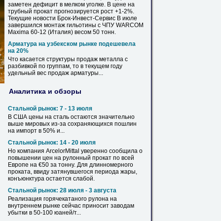
заметен дефицит в мелком
уголке
. В цене на
трубный прокат прогнозируется рост +1-2%.
Текущие новости Брок-Инвест-Сервис В июле
завершился монтаж гильотины с ЧПУ WARCOM
Maxima 60-12 (Италия)
весом
50
тонн.
Арматура на узбекском рынке подешевела
на 20%
Что касается структуры продаж металла с
разбивкой по группам, то в текущем году
удельный
вес
продаж арматуры...
Аналитика и обзоры
Стальной рынок: 7 - 13 июля
В США цены на сталь остаются значительно
выше мировых из-за сохраняющихся пошлин
на импорт в
50
% и...
Стальной рынок: 14 - 20 июля
Но компания ArcelorMittal уверенно сообщила о
повышении цен на рулонный прокат по всей
Европе на €
50
за тонну. Для длинномерного
проката, ввиду затянувшегося периода жары,
конъюнктура остается слабой.
Стальной рынок: 28 июля - 3 августа
Реализация горячекатаного рулона на
внутреннем рынке сейчас приносит заводам
убытки в
50
-100 юаней/т...