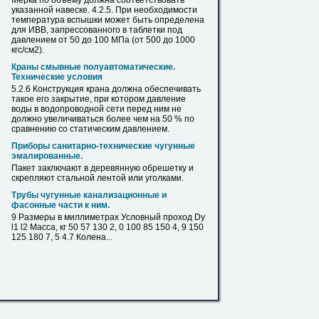
Мерка по объему должна соответствовать
указанной навеске. 4.2.5. При необходимости
температура вспышки может быть определена
для ИВВ, запрессованного в таблетки под
давлением от
50
до 100 МПа (от 500 до 1000
кгс/см2).
Краны смывные полуавтоматические.
Технические условия
5.2.6 Конструкция крана должна обеспечивать
такое его закрытие, при котором давление
воды в водопроводной сети перед ним не
должно увеличиваться более чем на
50
% по
сравнению со статическим давлением.
Приборы санитарно-технические чугунные
эмалированные.
Пакет заключают в деревянную обрешетку и
скрепляют стальной лентой или
уголками
.
Трубы чугунные канализационные и
фасонные части к ним.
9 Размеры в миллиметрах Условный проход Dу
l1 l2 Масса, кг
50
57 130 2, 0 100 85 150 4, 9 150
125 180 7, 5 4.7 Колена...