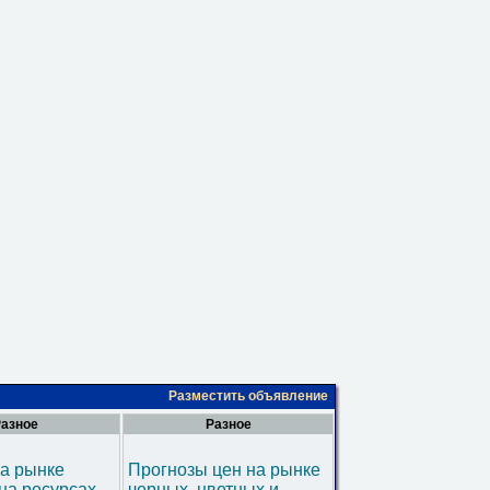
Разместить объявление
азное
Разное
а рынке
Прогнозы цен на рынке
на ресурсах
черных, цветных и