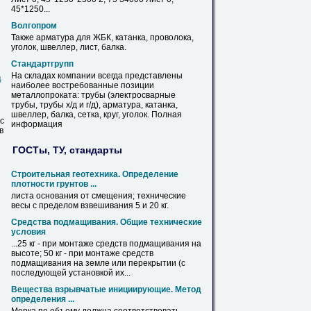
45*1250...
Волгопром
Также арматура для ЖБК, катанка, проволока,
уголок
, швеллер, лист, балка.
Стандартгрупп
На складах компании всегда представлены
4
наиболее востребованные позиции
металлопроката: трубы (электросварные
трубы, трубы х/д и г/д), арматура, катанка,
швеллер, балка, сетка, круг,
уголок
. Полная
с
информация
в
ГОСТы, ТУ, стандарты
Строительная геотехника. Определение
плотности грунтов ...
листа основания от смещения; технические
весы
с пределом взвешивания 5 и 20 кг.
Средства подмащивания. Общие технические
условия
...25 кг - при монтаже средств подмащивания на
высоте;
50
кг - при монтаже средств
подмащивания на земле или перекрытии (с
последующей установкой их...
Вещества взрывчатые инициирующие. Метод
определения ...