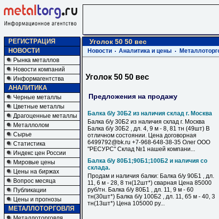
РЕГИСТРАЦИЯ
Уголок 50 50 вес
НОВОСТИ
Новости
Аналитика и цены
Металлоторг
Рынка металлов
Новости компаний
Уголок 50 50 вес
Информагентства
АНАЛИТИКА
Предложения на продажу
Черные металлы
Цветные металлы
Балка б/у 30Б2 из наличия склад г. Москва
Драгоценные металлы
Балка б/у 30Б2 из наличия склад г. Москва
Металлолом
Балка б/у 30Б2 , дл. 4, 9 м - 8, 81 тн (49шт) В
Сырье
отличном состоянии. Цена договорная
6499792@bk.ru +7-968-648-38-35 Олег ООО
Статистика
"РЕСУРС" Склад №1 нашей компани...
Индекс цен России
Балка б/у 80Б1;90Б1;100Б2 и наличия со
Мировые цены
склада.
Цены на биржах
Продам и наличия балки: Балка б/у 90Б1 , дл.
Вопрос месяца
11, 6 м - 28, 8 тн(12шт*) сварная Цена 85000
руб/тн. Балка б/у 80Б1 , дл. 11, 9 м - 60
Публикации
тн(30шт*) Балка б/у 100Б2 , дл. 11, 65 м - 40, 3
Цены и прогнозы
тн(13шт*) Цена 105000 ру...
МЕТАЛЛОТОРГОВЛЯ
Металлоторговля