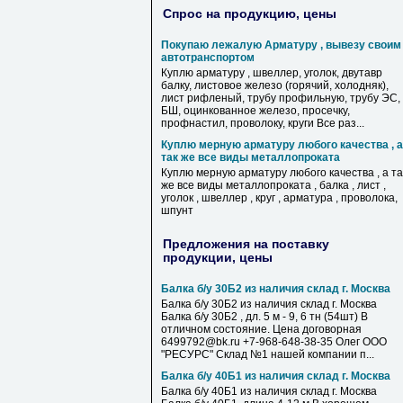
Спрос на продукцию, цены
Покупаю лежалую Арматуру , вывезу своим
автотранспортом
Куплю арматуру , швеллер, уголок, двутавр
балку, листовое железо (горячий, холодняк),
лист рифленый, трубу профильную, трубу ЭС,
БШ, оцинкованное железо, просечку,
профнастил, проволоку, круги Все раз...
Куплю мерную арматуру любого качества , а
так же все виды металлопроката
Куплю мерную арматуру любого качества , а та
же все виды металлопроката , балка , лист ,
уголок , швеллер , круг , арматура , проволока,
шпунт
Предложения на поставку
продукции, цены
Балка б/у 30Б2 из наличия склад г. Москва
Балка б/у 30Б2 из наличия склад г. Москва
Балка б/у 30Б2 , дл. 5 м - 9, 6 тн (54шт) В
отличном состояние. Цена договорная
6499792@bk.ru +7-968-648-38-35 Олег ООО
"РЕСУРС" Склад №1 нашей компании п...
Балка б/у 40Б1 из наличия склад г. Москва
Балка б/у 40Б1 из наличия склад г. Москва