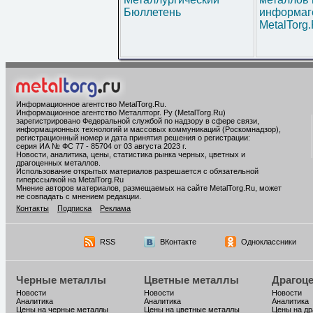
Бюллетень
информаг
MetalTorg
Информационное агентство MetalTorg.Ru
.
Информационное агентство Металлторг. Ру (MetalTorg.Ru)
зарегистрировано Федеральной службой по надзору в сфере связи,
информационных технологий и массовых коммуникаций (Роскомнадзор),
регистрационный номер и дата принятия решения о регистрации:
серия ИА № ФС 77 - 85704 от 03 августа 2023 г.
Новости, аналитика, цены, статистика рынка черных, цветных и
драгоценных металлов.
Использование открытых материалов разрешается с обязательной
гиперссылкой на MetalTorg.Ru
Мнение авторов материалов, размещаемых на сайте MetalTorg.Ru, может
не совпадать с мнением редакции.
Контакты
Подписка
Реклама
RSS
ВКонтакте
Одноклассники
Черные металлы
Цветные металлы
Драгоц
Новости
Новости
Новости
Аналитика
Аналитика
Аналитика
Цены на черные металлы
Цены на цветные металлы
Цены на д