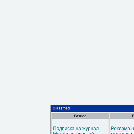
Classified
Разное
Р
Подписка на журнал
Реклама н
Металлургический
металлов 