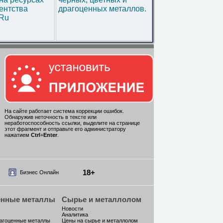
ентства
драгоценных металлов.
.Ru
На сайте работает система коррекции ошибок.
Обнаружив неточность в тексте или
неработоспособность ссылки, выделите на странице
этот фрагмент и отправьте его администратору
нажатием
Ctrl
+
Enter
.
18+
Бизнес Онлайн
енные металлы
Сырье и металлолом
Новости
Аналитика
рагоценные металлы
Цены на сырье и металлолом