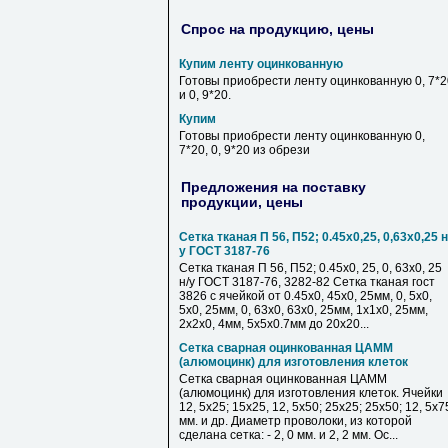
Спрос на продукцию, цены
Купим ленту оцинкованную
Готовы приобрести ленту оцинкованную 0, 7*2
и 0, 9*20.
Купим
Готовы приобрести ленту оцинкованную 0,
7*20, 0, 9*20 из обрези
Предложения на поставку
продукции, цены
Сетка тканая П 56, П52; 0.45х0,25, 0,63х0,25 н
у ГОСТ 3187-76
Сетка тканая П 56, П52; 0.45х0, 25, 0, 63х0, 25
н/у ГОСТ 3187-76, 3282-82 Сетка тканая гост
3826 с ячейкой от 0.45х0, 45х0, 25мм, 0, 5х0,
5х0, 25мм, 0, 63х0, 63х0, 25мм, 1х1х0, 25мм,
2х2х0, 4мм, 5х5х0.7мм до 20х20...
Сетка сварная оцинкованная ЦАММ
(алюмоцинк) для изготовления клеток
Сетка сварная оцинкованная ЦАММ
(алюмоцинк) для изготовления клеток. Ячейки
12, 5х25; 15х25, 12, 5х50; 25х25; 25х50; 12, 5х7
мм. и др. Диаметр проволоки, из которой
сделана сетка: - 2, 0 мм. и 2, 2 мм. Ос...