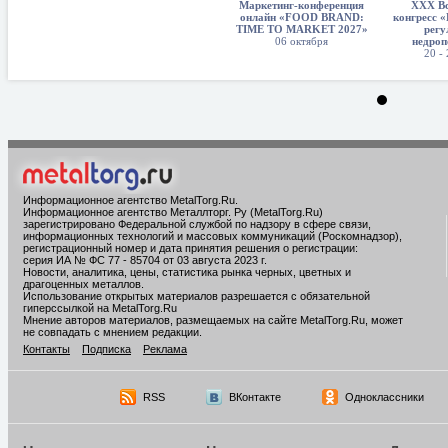
Маркетинг-конференция
XXX Вс
онлайн «FOOD BRAND:
конгресс «
TIME TO MARKET 2027»
регу
06 октября
недроп
20 -
Информационное агентство MetalTorg.Ru
.
Информационное агентство Металлторг. Ру (MetalTorg.Ru)
зарегистрировано Федеральной службой по надзору в сфере связи,
информационных технологий и массовых коммуникаций (Роскомнадзор),
регистрационный номер и дата принятия решения о регистрации:
серия ИА № ФС 77 - 85704 от 03 августа 2023 г.
Новости, аналитика, цены, статистика рынка черных, цветных и
драгоценных металлов.
Использование открытых материалов разрешается с обязательной
гиперссылкой на MetalTorg.Ru
Мнение авторов материалов, размещаемых на сайте MetalTorg.Ru, может
не совпадать с мнением редакции.
Контакты
Подписка
Реклама
RSS
ВКонтакте
Одноклассники