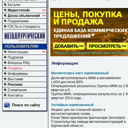
Каталог
Маркетплейс
<<
Доска объявлений
<<
Подшипники
ГОСТы и стандарты
ПОЛЬЗОВАТЕЛЯМ
Регистрация
<<
Подписка
Информация
Вопросы FAQ
Разделы
Магнитогорск лист оцинкованный
Информеры
Доля металлопроката ММК в автомобилях
Выставки
LADA достигла 80%
Реклама
Операционные результаты Группы ММК за 2-й
О компании
квартал и 6 ...
Группа ММК: операционные результаты за 1-й
Контакты
квартал 2014 года...
Поиск по сайту
Антибрык оцинкованный
Индекс цен на стальной прокат в
металлоторговле снова ...
Essar Steel приобрела британскую Servosteel
Строительство завода металлоконструкций в
Курганской области...