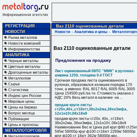
РЕГИСТРАЦИЯ
Ваз 2110 оцинкованные детали
НОВОСТИ
Новости
Аналитика и цены
Металлоторг
Рынка металлов
Новости компаний
Ваз 2110 оцинкованные детали
Информагентства
АНАЛИТИКА
Предложения на продажу
Черные металлы
Цветные металлы
Лист оцинкованный 08ПС "ММК" в рулонах-
Драгоценные металлы
ширина 1250, толщина 0.4 ГОСТ
Металлолом
Срочная продажа листа оцинкованного в
Сырье
рулонах, образовался излишек порядка 170
тонн, а именно: RAL 8017 RAL 6005 RAL 3005
Статистика
Цена 154500 руб./за тн. Стоимость указана с
Индекс цен России
НДС 20% Весь металл в наличии- на ...
Мировые цены
продам круги листы
Цены на биржах
ст20х,40х.,ст18хгт,38х2н2ма,38хн3мфа,
Вопрос месяца
12х1н10т,08х18н9
продам круги листы ст20х, 40х., ст18хгт,
Публикации
38х2н2ма, 38хн3мфа, 12х1н10т, 08х18н9
Цены и прогнозы
Наименование Вес кг Цена руб круг ф90 ст25хг
МЕТАЛЛОТОРГОВЛЯ
595кг 58000р круг ф100 ст18хгт 2269кг 58000р
круг ф100 ст 18хгт 362кг 58000р кру...
Металлоторговля