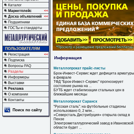
Каталог
Маркетплейс
<<
Доска объявлений
<<
Подшипники
ГОСТы и стандарты
ПОЛЬЗОВАТЕЛЯМ
Регистрация
<<
Информация
Подписка
Вопросы FAQ
Металлопрокат прайс-листы
Разделы
Брок-Инвест-Сервис ждет дефицита арматур
Информеры
в феврале
ТФД "Брок-Инвест-Сервис" прогнозирует
Выставки
состояние рынка на ...
Реклама
БУТБ ждет стабилизации стальных цен в
О компании
ближайшие месяцы
Контакты
Металлопрокат Саранск
"Русская сталь": на футбольные стадионы
Поиск по сайту
использовано 0, 2 млн...
«Северсталь Дистрибуция» открыла склад в
Пензе
Электрометаллургический завод в Ивановской
области будет ...