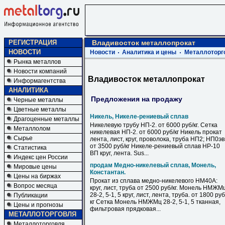
РЕГИСТРАЦИЯ
Владивосток металлопрокат
НОВОСТИ
Новости
Аналитика и цены
Металлоторг
Рынка металлов
Новости компаний
Владивосток металлопрокат
Информагентства
АНАЛИТИКА
Предложения на продажу
Черные металлы
Цветные металлы
Никель, Никеле-рениевый сплав
Драгоценные металлы
Никелевую трубу НП-2. от 6000 руб/кг. Сетка
Металлолом
никелевая НП-2. от 6000 руб/кг Никель прокат
Сырье
лента, лист, круг, проволока, труба НП2; НП0э
от 3500 руб/кг Никеле-рениевый сплав НР-10
Статистика
ВП круг, лента. Sus...
Индекс цен России
продам Медно-никелевый сплав, Монель,
Мировые цены
Константан.
Цены на биржах
Прокат из сплава медно-никелевого НМ40А:
Вопрос месяца
круг, лист, труба от 2500 руб/кг. Монель НМЖМ
28-2, 5-1, 5 круг, лист, лента, труба. от 1800 руб
Публикации
кг Сетка Монель НМЖМц 28-2, 5-1, 5 тканная,
Цены и прогнозы
фильтровая прядковая...
МЕТАЛЛОТОРГОВЛЯ
Металлоторговля