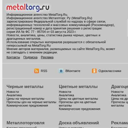
Информационное агентство MetalTorg.Ru
.
Информационное агентство Металлторг. Ру (MetalTorg.Ru)
зарегистрировано Федеральной службой по надзору в сфере связи,
информационных технологий и массовых коммуникаций (Роскомнадзор),
регистрационный номер и дата принятия решения о регистрации:
серия ИА № ФС 77 - 85704 от 03 августа 2023 г.
Новости, аналитика, цены, статистика рынка черных, цветных и
драгоценных металлов.
Использование открытых материалов разрешается с обязательной
гиперссылкой на MetalTorg.Ru
Мнение авторов материалов, размещаемых на сайте MetalTorg.Ru, может
не совпадать с мнением редакции.
Контакты
Подписка
Реклама
RSS
ВКонтакте
Одноклассники
Черные металлы
Цветные металлы
Драгоц
Новости
Новости
Новости
Аналитика
Аналитика
Аналитика
Цены на черные металлы
Цены на цветные металлы
Цены на д
Прогнозы цен на черные металлы
Прогнозы цен на цветные
Прогнозы ц
Коммерческие предложения
металлы
металлы
Коммерческие предложения
Металлоторговля
Доска объявлений
Реклам