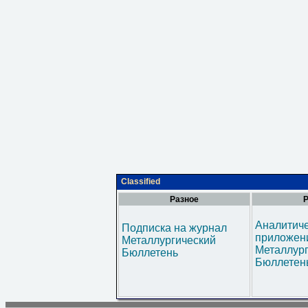
Classified
Разное
Р
Аналитич
Подписка на журнал
приложени
Металлургический
Металлур
Бюллетень
Бюллетен