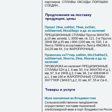
партнеров : СПЛАВЫ- ОКСИДЫ- ПОРОШКИ-
СОЕДИН...
Предложения на поставку
продукции, цены
Прокат 29нк, хн60вт, 79нм, хн35вт,
хн50вмтюб, 06хн28мдт и др. из наличия!
ПРЕЦИЗИОННЫЕ СПЛАВЫ Пруток 36НХТЮ
д.10 мм, калибр. L-3000 мм, г/к, 121, 3 кг Пруток
29НК ВИ д.35 мм, l-900-1200 мм, г/к, 530, 1 кг
Лента 79НМ в ассортименте Лента 49К2ФА 0,
2х120 мм 44, 3 кг ЖАРОПРОЧНЫЕ...
Проволока хн77тюр, хн60вт, 06х15н60м15,
хн50вмтюб, 36нхтю, 29нк, 40кхнм и др. из
наличия!
ПРОВОЛОКА из наличия! ПРЕЦИЗИОННЫЕ
СПЛАВЫ 52Н д.1, 6 мм, 50, 4 кг 36НХТЮ-Н д.1,
мм, 97, 9 кг 29НК д.3, 0 мм, 96, 2 кг 40КХНМ-Н
д.1, 3 мм 166 кг ЖАРОПРОЧНЫЕ СПЛАВЫ
ХН77ТЮР (ЭИ437) д.2, 01 мм, 87, 55 кг Св-Х...
Товары и услуги
Мука пшеничная во Владивостоке
Сельскохозяйственное предприятие
осуществляет поставки пшеничной
хлебопекарной муки в порт Владивосток Росси