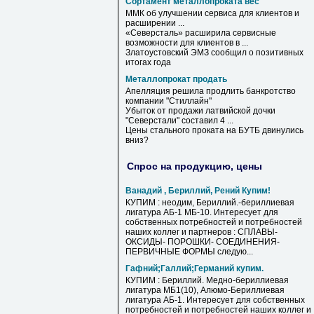
Сортамент металлопроката вес
ММК об улучшении сервиса для клиентов и
расширении ...
«Северсталь» расширила сервисные
возможности для клиентов в ...
Златоустовский ЭМЗ сообщил о позитивных
итогах года
Металлопрокат продать
Апелляция решила продлить банкротство
компании "Стиллайн"
Убыток от продажи латвийской дочки
"Северстали" составил 4 ...
Цены стального проката на БУТБ двинулись
вниз?
Спрос на продукцию, цены
Ванадий , Бериллий, Рений Купим!
КУПИМ : неодим, Бериллий.-бериллиевая
лигатура АБ-1 МБ-10. Интересует для
собственных потребностей и потребностей
наших коллег и партнеров : СПЛАВЫ-
ОКСИДЫ- ПОРОШКИ- СОЕДИНЕНИЯ-
ПЕРВИЧНЫЕ ФОРМЫ следую...
Гафний;Галлий;Германий купим.
КУПИМ : Бериллий. Медно-бериллиевая
лигатура МБ1(10), Алюмо-Бериллиевая
лигатура АБ-1. Интересует для собственных
потребностей и потребностей наших коллег и