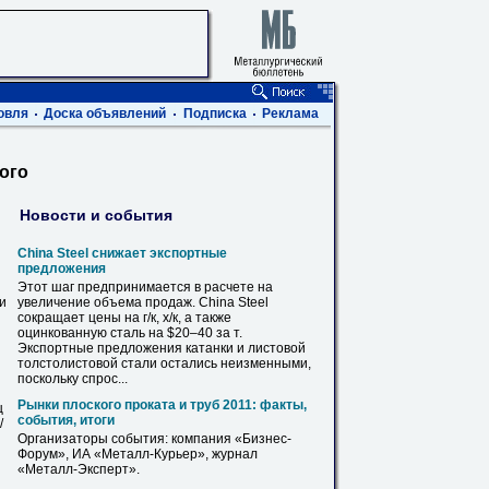
о
овля
Доска объявлений
Подписка
Реклама
ого
Новости и события
China Steel снижает экспортные
предложения
Этот шаг предпринимается в расчете на
ви
увеличение объема
продаж
. China Steel
сокращает цены на г/к, х/к, а также
оцинкованную сталь на $20–40 за т.
Экспортные предложения катанки и
листовой
толстолистовой стали остались неизменными,
поскольку спрос...
Рынки плоского проката и труб 2011: факты,
ц
события, итоги
/
Организаторы события: компания «Бизнес-
Форум», ИА «
Металл
-Курьер», журнал
«
Металл
-Эксперт».