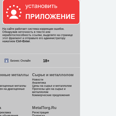
На сайте работает система коррекции ошибок.
Обнаружив неточность в тексте или
неработоспособность ссылки, выделите на странице
этот фрагмент и отправьте его администратору
нажатием
Ctrl
+
Enter
.
18+
Бизнес Онлайн
енные металлы
Сырье и металлолом
Новости
Аналитика
рагоценные металлы
Цены на сырье и металлолом
ен на драгоценные
Прогнозы цен на сырье и
металлолом
Коммерческие предложения
а
MetalTorg.Ru
 реклама
Регистрация
е объявления
Подписка