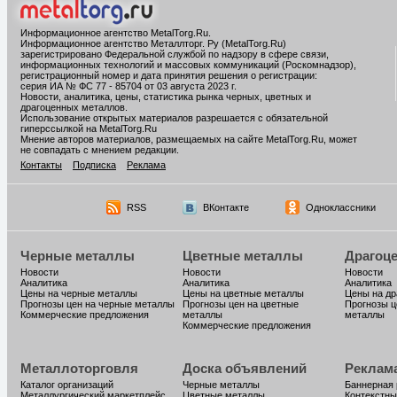
Информационное агентство MetalTorg.Ru
.
Информационное агентство Металлторг. Ру (MetalTorg.Ru)
зарегистрировано Федеральной службой по надзору в сфере связи,
информационных технологий и массовых коммуникаций (Роскомнадзор),
регистрационный номер и дата принятия решения о регистрации:
серия ИА № ФС 77 - 85704 от 03 августа 2023 г.
Новости, аналитика, цены, статистика рынка черных, цветных и
драгоценных металлов.
Использование открытых материалов разрешается с обязательной
гиперссылкой на MetalTorg.Ru
Мнение авторов материалов, размещаемых на сайте MetalTorg.Ru, может
не совпадать с мнением редакции.
Контакты
Подписка
Реклама
RSS
ВКонтакте
Одноклассники
Черные металлы
Цветные металлы
Драгоц
Новости
Новости
Новости
Аналитика
Аналитика
Аналитика
Цены на черные металлы
Цены на цветные металлы
Цены на д
Прогнозы цен на черные металлы
Прогнозы цен на цветные
Прогнозы ц
Коммерческие предложения
металлы
металлы
Коммерческие предложения
Металлоторговля
Доска объявлений
Реклам
Каталог организаций
Черные металлы
Баннерная
Металлургический маркетплейс
Цветные металлы
Контекстны