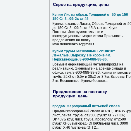
Спрос на продукцию, цены
Купим Листы обрезь Толщиной от 50 до 150
150 Ст 3 . 09г2с ст 45
Купим лежалые Листы, Обрезь Толщиной от 5
до 150 Ст 3 . 09г2с ст 45 А так-же Круги,
Поковки. Инструментальные и
конструкционные марки стали Присылать
предложения на почту
leva.demidenko02@mail.r...
Купим трубы бесшовные 12х18н10т.
Лежалые. Вырезку. Не короче 4м.
Нержавеющие. 8-900-088-88-86.
Возьмём нержавеющий металлопрокат на
реализацию. Экономьте на аренде склада и
офиса. тел: 8-900-088-88-86. Купим титановые
трубы 25х2 от 5.5м и 38х2 от 3.7м. Вырезку. По
2тн. Бесшовные. Купим бесшов...
Предложения на поставку
продукции, цены
продам Жаропрочный литьевой сплав
Продам жаропрочный сплав ХН78Т, ЭИ435 круг
лист, лента, труба. от2500 руб\кг ХН77ТЮР,
ЭИ437Б круг, лист, труба, проволоку. от2500
руб/кг ХН68вмтюк-вд (ЭП693ва-вд) лист. 3000
руб/кг. ХН67мвтю-вд (ЭП 2...