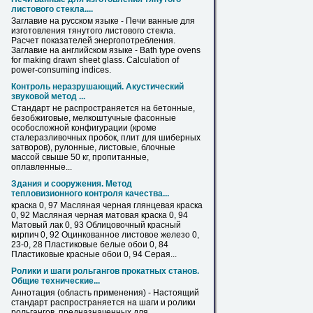
листового
стекла....
Заглавие на русском языке - Печи ванные для
изготовления тянутого
листового
стекла.
Расчет показателей энергопотребления.
Заглавие на английском языке - Bath type ovens
for making drawn sheet glass. Calculation of
power-consuming indices.
Контроль неразрушающий. Акустический
звуковой метод ...
Стандарт не распространяется на бетонные,
безобжиговые, мелкоштучные фасонные
особосложной конфигурации (кроме
сталеразливочных пробок, плит для шиберных
затворов), рулонные,
листовые
, блочные
массой свыше 50 кг, пропитанные,
оплавленные...
Здания и сооружения. Метод
тепловизионного контроля качества...
краска 0, 97 Масляная черная глянцевая краска
0, 92 Масляная черная матовая краска 0, 94
Матовый лак 0, 93 Облицовочный красный
кирпич 0, 92 Оцинкованное
листовое
железо 0,
23-0, 28 Пластиковые белые обои 0, 84
Пластиковые красные обои 0, 94 Серая...
Ролики и шаги рольгангов прокатных станов.
Общие технические...
Аннотация (область применения) - Настоящий
стандарт распространяется на шаги и ролики
рольгангов, предназначенных для