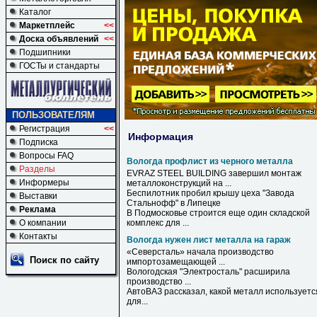
Каталог
Маркетплейс
<<
Доска объявлений
<<
Подшипники
ГОСТы и стандарты
ПОЛЬЗОВАТЕЛЯМ
Регистрация
<<
Информация
Подписка
Вопросы FAQ
Вологда профлист из черного металла
Разделы
EVRAZ STEEL BUILDING завершил монтаж
Информеры
металлоконструкций на ...
Беспилотник пробил крышу цеха "Завода
Выставки
Стальнофф" в Липецке
Реклама
В Подмосковье строится еще один складской
О компании
комплекс для ...
Контакты
Вологда нужен лист металла на гараж
«Северсталь» начала производство
Поиск по сайту
импортозамещающей ...
Вологодская "Электросталь" расширила
производство ...
АвтоВАЗ рассказал, какой
металл
используетс
для...