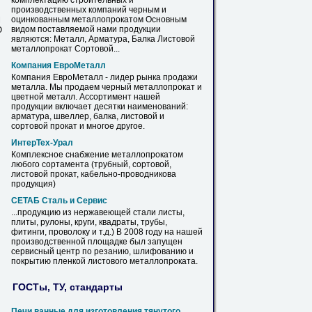
комплектацию строительных и
производственных компаний черным и
оцинкованным металлопрокатом Основным
М
видом поставляемой нами продукции
Ю
являются:
Металл
, Арматура, Балка
Листовой
металлопрокат Сортовой...
Компания ЕвроМеталл
Компания ЕвроМеталл - лидер рынка
продажи
металла
. Мы продаем черный металлопрокат и
цветной
металл
. Ассортимент нашей
продукции включает десятки наименований:
арматура, швеллер, балка,
листовой
и
сортовой прокат и многое другое.
ИнтерТех-Урал
Комплексное снабжение металлопрокатом
любого сортамента (трубный, сортовой,
листовой
прокат, кабельно-проводникова
продукция)
СЕТАБ Сталь и Сервис
...продукцию из нержавеющей стали листы,
плиты, рулоны, круги, квадраты, трубы,
фитинги, проволоку и т.д.) В 2008 году на нашей
производственной площадке был запущен
сервисный центр по резанию, шлифованию и
покрытию пленкой
листового
металлопроката.
ГОСТы, ТУ, стандарты
Печи ванные для изготовления тянутого