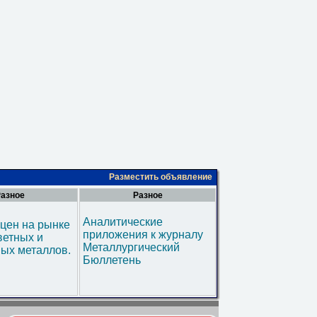
Разместить объявление
азное
Разное
Аналитические
цен на рынке
приложения к журналу
ветных и
Металлургический
ых металлов.
Бюллетень