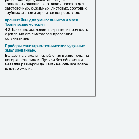
транспортирования заготовок и проката для
заготовочных, обжимных,
листовых
, сортовых,
трубных станов и агрегатов непрерывного...
Кронштейны для умывальников и моек.
Технические условия
4.3. Качество эмалевого покрытия и прочность
сцепления его с
металлом
проверяют
остукиванием...
Приборы санитарно-технические чугунные
эмалированные.
Булавочные уколы - углубления в виде точки на
поверхности эмали. Пузыри без обнажения
металла
размером до 1 мм - небольшое полое
вздутие эмали.