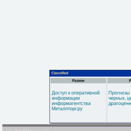
Classified
Разное
Р
Доступ к оперативной
Прогнозы 
информации
черных, ц
информагентства
драгоценн
Металлторг.ру