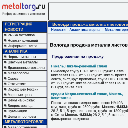
РЕГИСТРАЦИЯ
Вологда продажа металла листовог
НОВОСТИ
Новости
Аналитика и цены
Металлоторг
Рынка металлов
Новости компаний
Вологда продажа металла листов
Информагентства
АНАЛИТИКА
Предложения на продажу
Черные металлы
Цветные металлы
Никель, Никеле-рениевый сплав
Драгоценные металлы
Никелевую трубу НП-2. от 6000 руб/кг. Сетка
Металлолом
никелевая НП-2. от 6000 руб/кг Никель прокат
Сырье
лента, лист, круг, проволока, труба НП2; НП0э
от 3500 руб/кг Никеле-рениевый сплав НР-10
Статистика
ВП круг, лента. Sus...
Индекс цен России
продам Медно-никелевый сплав, Монель,
Мировые цены
Константан.
Цены на биржах
Прокат из сплава медно-никелевого НМ40А:
Вопрос месяца
круг, лист, труба от 2500 руб/кг. Монель НМЖМ
28-2, 5-1, 5 круг, лист, лента, труба. от 1800 руб
Публикации
кг Сетка Монель НМЖМц 28-2, 5-1, 5 тканная,
Цены и прогнозы
фильтровая прядковая...
МЕТАЛЛОТОРГОВЛЯ
Металлоторговля