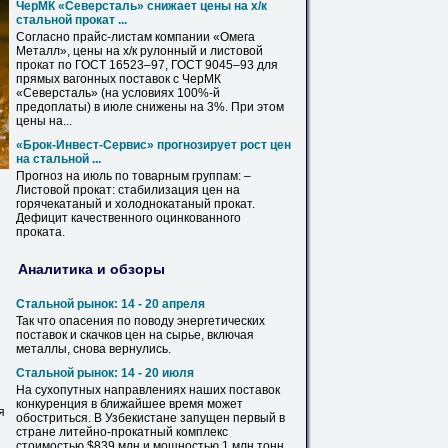
ЧерМК «Северсталь» снижает цены на х/к
стальной прокат ...
Согласно прайс-листам компании «Омега
Металл
», цены на х/к рулонный и
листовой
прокат по ГОСТ 16523–97, ГОСТ 9045–93 для
прямых вагонных поставок с ЧерМК
«Северсталь» (на условиях 100%-й
предоплаты) в июле снижены на 3%. При этом
цены на...
«Брок-Инвест-Сервис» прогнозирует рост цен
на стальной ...
Прогноз на июль по товарным группам: –
Листовой
прокат: стабилизация цен на
горячекатаный и холоднокатаный прокат.
Дефицит качественного оцинкованного
проката.
Аналитика и обзоры
Стальной рынок: 14 - 20 апреля
Так что опасения по поводу энергетических
поставок и скачков цен на сырье, включая
металлы
, снова вернулись.
Стальной рынок: 14 - 20 июля
На сухопутных направлениях наших поставок
конкуренция в ближайшее время может
я
обостриться. В Узбекистане запущен первый в
стране литейно-прокатный комплекс
стоимостью $839 млн и мощностью 1 млн тонн