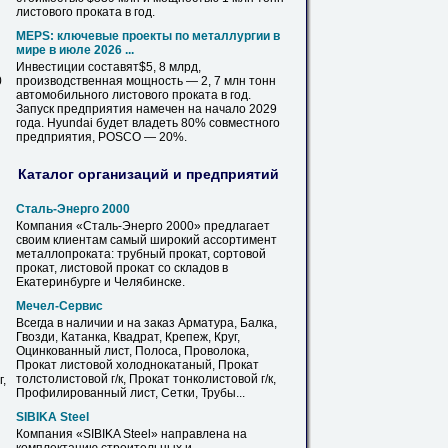
листового
проката в год.
MEPS: ключевые проекты по металлургии в
мире в июле 2026 ...
Инвестиции составят$5, 8 млрд,
0
производственная мощность — 2, 7 млн тонн
автомобильного
листового
проката в год.
Запуск предприятия намечен на начало 2029
года. Hyundai будет владеть 80% совместного
предприятия, POSCO — 20%.
Каталог организаций и предприятий
Сталь-Энерго 2000
Компания «Сталь-Энерго 2000» предлагает
своим клиентам самый широкий ассортимент
металлопроката: трубный прокат, сортовой
прокат,
листовой
прокат со складов в
Екатеринбурге и Челябинске.
Мечел-Сервис
Всегда в наличии и на заказ Арматура, Балка,
Гвозди, Катанка, Квадрат, Крепеж, Круг,
Оцинкованный лист, Полоса, Проволока,
Прокат
листовой
холоднокатаный, Прокат
толстолистовой г/к, Прокат тонколистовой г/к,
,
Профилированный лист, Сетки, Трубы...
SIBIKA Steel
Компания «SIBIKA Steel» направлена на