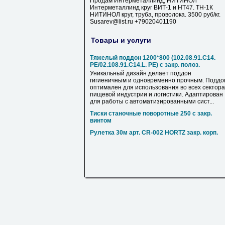
Продам Интерметаллинд, НИТИНОЛ
Интерметаллинд круг ВИТ-1 и НТ47. ТН-1К
НИТИНОЛ круг, труба, проволока. 3500 руб/кг.
Susarev@list.ru +79020401190
Товары и услуги
Тяжелый поддон 1200*800 (102.08.91.С14.
PE/02.108.91.С14.L. PE) c закр. полоз.
Уникальный дизайн делает поддон
гигиеничным и одновременно прочным. Поддо
оптимален для использования во всех сектора
пищевой индустрии и логистики. Адаптирован
для работы с автоматизированными сист...
Тиски станочные поворотные 250 с закр.
винтом
Рулетка 30м арт. CR-002 HORTZ закр. корп.