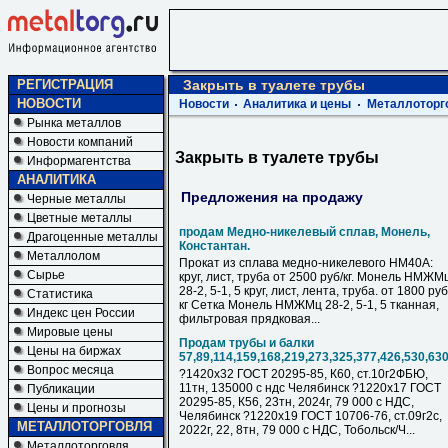
РЕГИСТРАЦИЯ
Закрыть в туалете трубы
НОВОСТИ
Новости
Аналитика и цены
Металлоторг
Рынка металлов
Новости компаний
Закрыть в туалете трубы
Информагентства
АНАЛИТИКА
Предложения на продажу
Черные металлы
Цветные металлы
продам Медно-никелевый сплав, Монель,
Драгоценные металлы
Константан.
Металлолом
Прокат из сплава медно-никелевого НМ40А:
Сырье
круг, лист, труба от 2500 руб/кг. Монель НМЖМ
28-2, 5-1, 5 круг, лист, лента, труба. от 1800 руб
Статистика
кг Сетка Монель НМЖМц 28-2, 5-1, 5 тканная,
Индекс цен России
фильтровая прядковая...
Мировые цены
Продам трубы и балки
Цены на биржах
57,89,114,159,168,219,273,325,377,426,530,63
Вопрос месяца
?1420х32 ГОСТ 20295-85, К60, ст.10г2ФБЮ,
11тн, 135000 с ндс Челябинск ?1220х17 ГОСТ
Публикации
20295-85, К56, 23тн, 2024г, 79 000 с НДC,
Цены и прогнозы
Челябинск ?1220х19 ГОСТ 10706-76, ст.09г2с,
МЕТАЛЛОТОРГОВЛЯ
2022г, 22, 8тн, 79 000 с НДC, Тобольск/Ч...
Металлоторговля