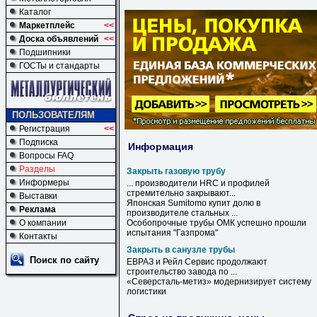
Каталог
Маркетплейс
<<
Доска объявлений
<<
Подшипники
ГОСТы и стандарты
ПОЛЬЗОВАТЕЛЯМ
Регистрация
<<
Подписка
Информация
Вопросы FAQ
Разделы
Закрыть газовую трубу
Информеры
... производители HRC и профилей
стремительно
закрывают
...
Выставки
Японская Sumitomo купит долю в
Реклама
производителе стальных ...
О компании
Особопрочные
трубы
ОМК успешно прошли
испытания "Газпрома"
Контакты
Закрыть в санузле трубы
Поиск по сайту
ЕВРАЗ и Рейл Сервис продолжают
строительство завода по ...
«Северсталь-метиз» модернизирует систему
логистики