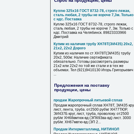
Спрос на продукцию, цены
Куплю 325х16 ГОСТ 8732-78, строго лежак,
сталь любая, 2 трубы не короче 7,3м. Только
с ндс. Поставка
Куплю 325х16 ГОСТ 8732-78, строго лежак,
сталь любая, 2 трубы не короче 7, 3м. Только с
ндс. Поставка на Челябинск. 89823333966
Дмитрий
Купим из наличия трубу ХН78Т(ЭИ435) 20х2,
21х2, 22х2 Дорого
Купим из наличия по ст ХН78Т(ЭИ435) трубу
20х2, 500кг. Наличие сертификата
обязательно. Готовы рассмотреть размеры
21х2 или 22х2 по той же стали и в тех же
объемах. Тел (921)9410130 Игорь Григорьевич
...
Предложения на поставку
продукции, цены
продам Жаропрочный литьевой сплав
Продам жаропрочный сплав ХН78Т, ЭИ435 круг
лист, лента, труба. от2500 руб\кг ХН77ТЮР,
ЭИ437Б круг, лист, труба, проволоку. от2500
руб/кг ХН68вмтюк-вд (ЭП693ва-вд) лист. 3000
руб/кг. ХН67мвтю-вд (ЭП 2...
Продам Интерметаллинд, НИТИНОЛ