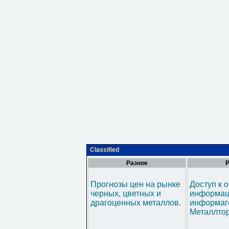
Classified
Разное
Р
Прогнозы цен на рынке
Доступ к 
черных, цветных и
информац
драгоценных металлов.
информаг
Металлтор