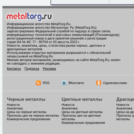
Информационное агентство MetalTorg.Ru
.
Информационное агентство Металлторг. Ру (MetalTorg.Ru)
зарегистрировано Федеральной службой по надзору в сфере связи,
информационных технологий и массовых коммуникаций (Роскомнадзор),
регистрационный номер и дата принятия решения о регистрации:
серия ИА № ФС 77 - 85704 от 03 августа 2023 г.
Новости, аналитика, цены, статистика рынка черных, цветных и
драгоценных металлов.
Использование открытых материалов разрешается с обязательной
гиперссылкой на MetalTorg.Ru
Мнение авторов материалов, размещаемых на сайте MetalTorg.Ru, может
не совпадать с мнением редакции.
Контакты
Подписка
Реклама
RSS
ВКонтакте
Одноклассники
Черные металлы
Цветные металлы
Драгоц
Новости
Новости
Новости
Аналитика
Аналитика
Аналитика
Цены на черные металлы
Цены на цветные металлы
Цены на д
Прогнозы цен на черные металлы
Прогнозы цен на цветные
Прогнозы ц
Коммерческие предложения
металлы
металлы
Коммерческие предложения