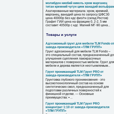
молибден ниобий никель хром марганец
титан кремний чугун цинк ванадий вольфра
Азатированные материала :хром, кремний,
марганец, ванадий цена по запросу ШФС30
цена 40000р без ндс физ/тн (склад Ростов)
Графит ГИИ цена на фракцию 0, 2-2, 5 мм
составит 40500р с ндс Магний МГ-90 цена...
Товары и услуги
Адгезионный грунт для мебели TLM Fondo о
завода-производителя «ТЛМ ГРУПП»
Грунт адгезионный для мебели TLM Fondo –
это специальный состав, предназначенный дл
улучшения сцепления лакокрасочных
материалов с поверхностью мебели. Грунт дл
мебели и дерева является неотъемлемым...
Грунт проникающий TLM Грунт PRO от
завода-производителя «ТЛМ ГРУПП»
Грунтовка глубокого проникновения - это
высокотехнологичный состав на основе
синтетических смол, предназначенный для
подготовки различных поверхностей к
финишной отделке. --- Основные
преимущества: • ...
Грунт проникающий TLM Грунт PRO
концентрат 1:10 от завода-производителя
«ТЛМ ГРУПП»