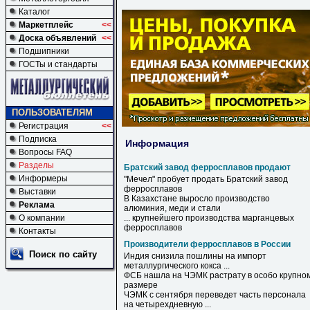
Каталог
Маркетплейс
<<
Доска объявлений
<<
Подшипники
ГОСТы и стандарты
ПОЛЬЗОВАТЕЛЯМ
Регистрация
<<
Подписка
Информация
Вопросы FAQ
Разделы
Братский завод ферросплавов продают
Информеры
"Мечел" пробует
продать
Братский
завод
ферросплавов
Выставки
В Казахстане выросло производство
Реклама
алюминия, меди и стали
О компании
... крупнейшего производства марганцевых
ферросплавов
Контакты
Производители ферросплавов в России
Поиск по сайту
Индия снизила пошлины на импорт
металлургического кокса ...
ФСБ нашла на ЧЭМК растрату
в
особо крупно
размере
ЧЭМК с сентября переведет часть персонала
на четырехдневную ...