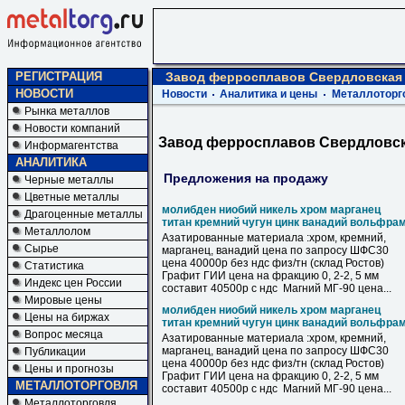
РЕГИСТРАЦИЯ
Завод ферросплавов Свердловская
НОВОСТИ
Новости
Аналитика и цены
Металлоторг
Рынка металлов
Новости компаний
Завод ферросплавов Свердловск
Информагентства
АНАЛИТИКА
Предложения на продажу
Черные металлы
Цветные металлы
молибден ниобий никель хром марганец
Драгоценные металлы
титан кремний чугун цинк ванадий вольфра
Металлолом
Азатированные материала :хром, кремний,
Сырье
марганец, ванадий цена по запросу ШФС30
цена 40000р без ндс физ/тн (склад Ростов)
Статистика
Графит ГИИ цена на фракцию 0, 2-2, 5 мм
Индекс цен России
составит 40500р с ндс Магний МГ-90 цена...
Мировые цены
молибден ниобий никель хром марганец
Цены на биржах
титан кремний чугун цинк ванадий вольфра
Вопрос месяца
Азатированные материала :хром, кремний,
марганец, ванадий цена по запросу ШФС30
Публикации
цена 40000р без ндс физ/тн (склад Ростов)
Цены и прогнозы
Графит ГИИ цена на фракцию 0, 2-2, 5 мм
МЕТАЛЛОТОРГОВЛЯ
составит 40500р с ндс Магний МГ-90 цена...
Металлоторговля