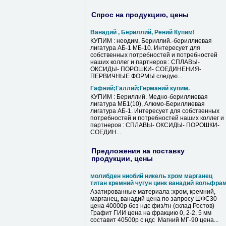
Спрос на продукцию, цены
Ванадий , Бериллий, Рений Купим!
КУПИМ : неодим, Бериллий.-бериллиевая
лигатура АБ-1 МБ-10. Интересует для
собственных потребностей и потребностей
наших коллег и партнеров : СПЛАВЫ-
ОКСИДЫ- ПОРОШКИ- СОЕДИНЕНИЯ-
ПЕРВИЧНЫЕ ФОРМЫ следую...
Гафний;Галлий;Германий купим.
КУПИМ : Бериллий. Медно-бериллиевая
лигатура МБ1(10), Алюмо-Бериллиевая
лигатура АБ-1. Интересует для собственных
потребностей и потребностей наших коллег и
партнеров : СПЛАВЫ- ОКСИДЫ- ПОРОШКИ-
СОЕДИН...
Предложения на поставку
продукции, цены
молибден ниобий никель хром марганец
титан кремний чугун цинк ванадий вольфра
Азатированные материала :хром, кремний,
марганец, ванадий цена по запросу ШФС30
цена 40000р без ндс физ/тн (склад Ростов)
Графит ГИИ цена на фракцию 0, 2-2, 5 мм
составит 40500р с ндс Магний МГ-90 цена...