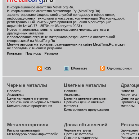
Информационное агентство MetalTorg.Ru
.
Информационное агентство Металлторг. Ру (MetalTorg.Ru)
зарегистрировано Федеральной службой по надзору в сфере связи,
информационных технологий и массовых коммуникаций (Роскомнадзор),
регистрационный номер и дата принятия решения о регистрации:
серия ИА № ФС 77 - 85704 от 03 августа 2023 г.
Новости, аналитика, цены, статистика рынка черных, цветных и
драгоценных металлов.
Использование открытых материалов разрешается с обязательной
гиперссылкой на MetalTorg.Ru
Мнение авторов материалов, размещаемых на сайте MetalTorg.Ru, может
не совпадать с мнением редакции.
Контакты
Подписка
Реклама
RSS
ВКонтакте
Одноклассники
Черные металлы
Цветные металлы
Драгоц
Новости
Новости
Новости
Аналитика
Аналитика
Аналитика
Цены на черные металлы
Цены на цветные металлы
Цены на д
Прогнозы цен на черные металлы
Прогнозы цен на цветные
Прогнозы ц
Коммерческие предложения
металлы
металлы
Коммерческие предложения
Металлоторговля
Доска объявлений
Реклам
Каталог организаций
Черные металлы
Баннерная
Металлургический маркетплейс
Цветные металлы
Контекстны
Сырье и металлолом
Реклама в 