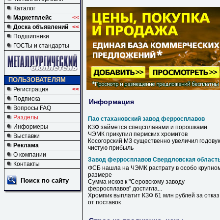
Каталог
Маркетплейс
<<
Доска объявлений
<<
Подшипники
ГОСТы и стандарты
ПОЛЬЗОВАТЕЛЯМ
Регистрация
<<
Подписка
Информация
Вопросы FAQ
Разделы
Пао стахановский завод ферросплавов
Информеры
КЗФ займется спецсплавами и порошками
ЧЭМК прикупил пермских хромитов
Выставки
Косогорский МЗ существенно увеличил годову
Реклама
чистую прибыль
О компании
Завод ферросплавов Свердловская област
Контакты
ФСБ нашла на ЧЭМК растрату в особо крупно
размере
Поиск по сайту
Сумма исков к "Серовскому
заводу
ферросплавов
" достигла...
Хромпик выплатит КЗФ 61 млн рублей за отказ
от поставок