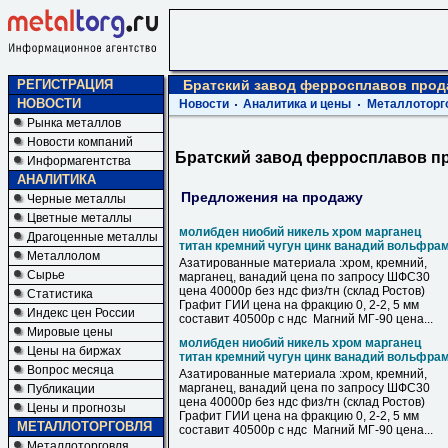
РЕГИСТРАЦИЯ
Братский завод ферросплавов про
НОВОСТИ
Новости
Аналитика и цены
Металлоторг
Рынка металлов
Новости компаний
Братский завод ферросплавов п
Информагентства
АНАЛИТИКА
Предложения на продажу
Черные металлы
Цветные металлы
молибден ниобий никель хром марганец
Драгоценные металлы
титан кремний чугун цинк ванадий вольфра
Металлолом
Азатированные материала :хром, кремний,
Сырье
марганец, ванадий цена по запросу ШФС30
цена 40000р без ндс физ/тн (склад Ростов)
Статистика
Графит ГИИ цена на фракцию 0, 2-2, 5 мм
Индекс цен России
составит 40500р с ндс Магний МГ-90 цена...
Мировые цены
молибден ниобий никель хром марганец
Цены на биржах
титан кремний чугун цинк ванадий вольфра
Вопрос месяца
Азатированные материала :хром, кремний,
марганец, ванадий цена по запросу ШФС30
Публикации
цена 40000р без ндс физ/тн (склад Ростов)
Цены и прогнозы
Графит ГИИ цена на фракцию 0, 2-2, 5 мм
МЕТАЛЛОТОРГОВЛЯ
составит 40500р с ндс Магний МГ-90 цена...
Металлоторговля