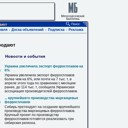
дают
овля
Доска объявлений
Подписка
Реклама
родают
Новости и события
Украина увеличила экспорт
ферросплавов
на
м
6%
Украина увеличила экспорт
ферросплавов
более чем на 6%, или почти на 7 тыс. т, в
апреле этого года по сравнению с месяцем
ранее, до 114 тыс. т, сообщила Украинская
ассоциация производителей
ферросплавов
.
... крупнейшего производства марганцевых
м
ферросплавов
Сибирь претендует на создание крупнейшего
производства марганцевых
ферросплавов
.
Крупный проект по производству
ферросплавов
готовятся реализовать три
сибирских региона.