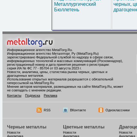
Металлургический
черных, ц
Бюллетень
драгоценн
Информационное агентство MetalTorg.Ru
.
Информационное агентство Металлторг. Ру (MetalTorg.Ru)
зарегистрировано Федеральной службой по надзору в сфере связи,
информационных технологий и массовых коммуникаций (Роскомнадзор),
регистрационный номер и дата принятия решения о регистрации:
серия ИА № ФС 77 - 85704 от 03 августа 2023 г.
Новости, аналитика, цены, статистика рынка черных, цветных и
драгоценных металлов.
Использование открытых материалов разрешается с обязательной
гиперссылкой на MetalTorg.Ru
Мнение авторов материалов, размещаемых на сайте MetalTorg.Ru, может
не совпадать с мнением редакции.
Контакты
Подписка
Реклама
RSS
ВКонтакте
Одноклассники
Черные металлы
Цветные металлы
Драгоц
Новости
Новости
Новости
Аналитика
Аналитика
Аналитика