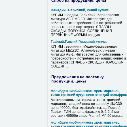
Спрос на продукцию, цены
Ванадий , Бериллий, Рений Купим!
КУПИМ : неодим, Бериллий.-бериллиевая
лигатура АБ-1 МБ-10. Интересует для
собственных потребностей и потребностей
наших коллег и партнеров : СПЛАВЫ-
ОКСИДЫ- ПОРОШКИ- СОЕДИНЕНИЯ-
ПЕРВИЧНЫЕ ФОРМЫ следую...
Гафний;Галлий;Германий купим.
КУПИМ : Бериллий. Медно-бериллиевая
лигатура МБ1(10), Алюмо-Бериллиевая
лигатура АБ-1. Интересует для собственных
потребностей и потребностей наших коллег и
партнеров : СПЛАВЫ- ОКСИДЫ- ПОРОШКИ-
СОЕДИН...
Предложения на поставку
продукции, цены
молибден ниобий никель хром марганец
титан кремний чугун цинк ванадий вольфра
Азатированные материала :хром, кремний,
марганец, ванадий цена по запросу ШФС30
цена 40000р без ндс физ/тн (склад Ростов)
Графит ГИИ цена на фракцию 0, 2-2, 5 мм
составит 40500р с ндс Магний МГ-90 цена...
молибден ниобий никель хром марганец
титан кремний чугун цинк ванадий вольфра