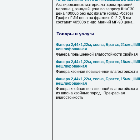
Азатированные материала :хром, кремний,
марганец, ванадий цена по запросу ШФС30
цена 40000р без ндс физ/тн (склад Ростов)
Графит ГИИ цена на фракцию 0, 2-2, 5 мм
составит 40500р с ндс Магний МГ-90 цена...
Товары и услуги
Фанера 2,44x1,22м, сосна, Братск, 21мм., III/III
нешлифованная
Фанера повышенной влагостойкости хвойная
Фанера 2,44x1,22м, сосна, Братск, 18мм., III/III
нешлифованная
Фанера хвойная повышенной влагостойкости
Фанера 2,44x1,22м, сосна, Братск, 15мм., III/III
нешлифованная
Фанера хвойная повышенной влагостойкости
из шпона хвойных пород. Прекрасная
влагостойкость