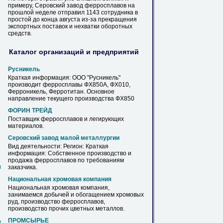
примеру, Серовский
завод
ферросплавов
на
прошлой неделе отправил 1143 сотрудника в
простой до конца августа из-за прекращения
экспортных поставок и нехватки оборотных
средств.
Каталог организаций и предприятий
Русникель
Краткая информация: ООО "Русникель"
производит
ферросплавы
ФХ850А, ФХ010,
Ферроникель, Ферротитан. Основное
направление текущего производства ФХ850
ФОРИН ТРЕЙД
Поставщик
ферросплавов
и легирующих
материалов.
Серовский
завод
малой металлургии
Вид деятельности: Регион: Краткая
информация: Собственное производство и
продажа
ферросплавов
по требованиям
м
заказчика.
Национальная хромовая компания
Национальная хромовая компания,
занимаемся добычей и обогащением хромовых
руд, производство
ферросплавов
,
производство прочих цветных металлов.
ПРОМСЫРЬЕ
м