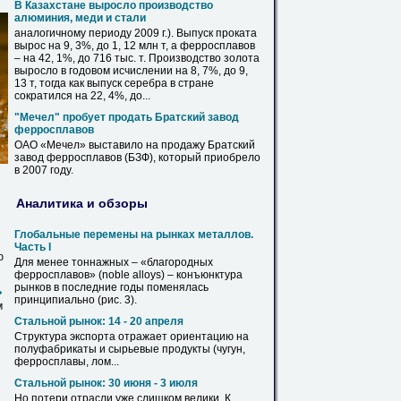
В Казахстане выросло производство
алюминия, меди и стали
аналогичному периоду 2009 г.). Выпуск проката
вырос на 9, 3%, до 1, 12 млн т, а
ферросплавов
– на 42, 1%, до 716 тыс. т. Производство золота
выросло в годовом исчислении на 8, 7%, до 9,
13 т, тогда как выпуск серебра в стране
сократился на 22, 4%, до...
"Мечел" пробует
продать
Братский
завод
ферросплавов
ОАО «Мечел» выставило на продажу
Братский
завод
ферросплавов
(БЗФ), который приобрело
в 2007 году.
Аналитика и обзоры
Глобальные перемены на рынках металлов.
Часть I
ю
Для менее тоннажных – «благородных
ферросплавов
» (noble alloys) – конъюнктура
рынков в последние годы поменялась
ь
принципиально (рис. 3).
м
Стальной рынок: 14 - 20 апреля
Структура экспорта отражает ориентацию на
полуфабрикаты и сырьевые продукты (чугун,
ферросплавы
, лом...
Стальной рынок: 30 июня - 3 июля
Но потери отрасли уже слишком велики. К