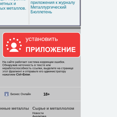
приложения к журналу
ветных и
Металлургический
ых металлов.
Бюллетень
На сайте работает система коррекции ошибок.
Обнаружив неточность в тексте или
неработоспособность ссылки, выделите на странице
этот фрагмент и отправьте его администратору
нажатием
Ctrl
+
Enter
.
18+
Бизнес Онлайн
енные металлы
Сырье и металлолом
Новости
Аналитика