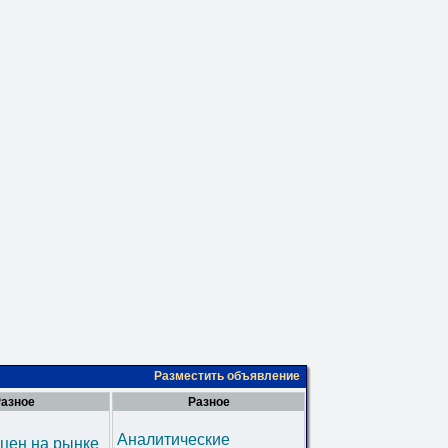
Разместить объявление
азное
Разное
Аналитические
цен на рынке