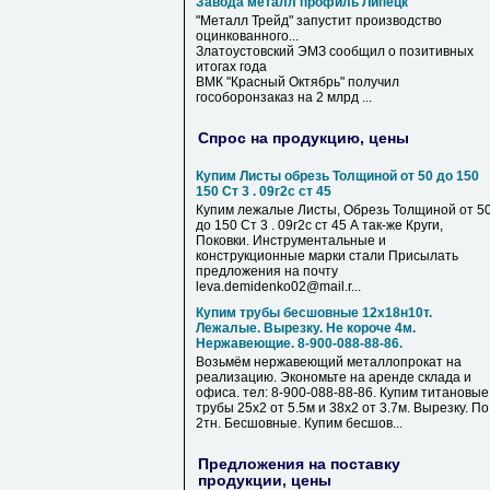
Завода металл профиль Липецк
"
Металл
Трейд" запустит производство
оцинкованного...
Златоустовский ЭМЗ сообщил о позитивных
итогах года
ВМК "Красный Октябрь" получил
гособоронзаказ на 2 млрд ...
Спрос на продукцию, цены
Купим Листы обрезь Толщиной от 50 до 150
150 Ст 3 . 09г2с ст 45
Купим лежалые Листы, Обрезь Толщиной от 5
до 150 Ст 3 . 09г2с ст 45 А так-же Круги,
Поковки. Инструментальные и
конструкционные марки стали Присылать
предложения на почту
leva.demidenko02@mail.r...
Купим трубы бесшовные 12х18н10т.
Лежалые. Вырезку. Не короче 4м.
Нержавеющие. 8-900-088-88-86.
Возьмём нержавеющий металлопрокат на
реализацию. Экономьте на аренде склада и
офиса. тел: 8-900-088-88-86. Купим титановые
трубы 25х2 от 5.5м и 38х2 от 3.7м. Вырезку. По
2тн. Бесшовные. Купим бесшов...
Предложения на поставку
продукции, цены