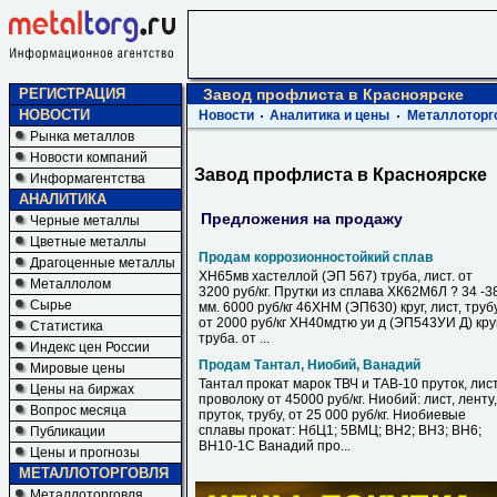
РЕГИСТРАЦИЯ
Завод профлиста в Красноярске
НОВОСТИ
Новости
Аналитика и цены
Металлоторг
Рынка металлов
Новости компаний
Завод профлиста в Красноярске
Информагентства
АНАЛИТИКА
Предложения на продажу
Черные металлы
Цветные металлы
Продам коррозионностойкий сплав
Драгоценные металлы
ХН65мв хастеллой (ЭП 567) труба, лист. от
Металлолом
3200 руб/кг. Прутки из сплава ХК62М6Л ? 34 -3
Сырье
мм. 6000 руб/кг 46ХНМ (ЭП630) круг, лист, труб
от 2000 руб/кг ХН40мдтю уи д (ЭП543УИ Д) круг
Статистика
труба. от ...
Индекс цен России
Продам Тантал, Ниобий, Ванадий
Мировые цены
Тантал прокат марок ТВЧ и ТАВ-10 пруток, лист
Цены на биржах
проволоку от 45000 руб/кг. Ниобий: лист, ленту,
Вопрос месяца
пруток, трубу, от 25 000 руб/кг. Ниобиевые
сплавы прокат: НбЦ1; 5ВМЦ; ВН2; ВН3; ВН6;
Публикации
ВН10-1С Ванадий про...
Цены и прогнозы
МЕТАЛЛОТОРГОВЛЯ
Металлоторговля