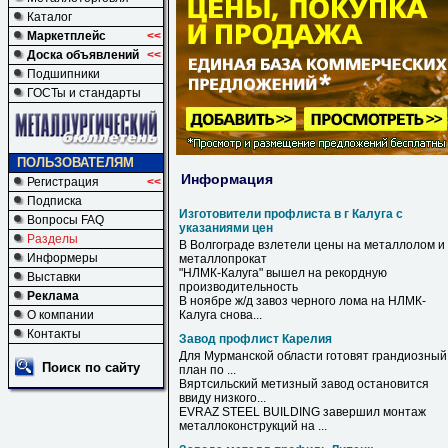
Каталог
Маркетплейс
<<
Доска объявлений
<<
Подшипники
ГОСТы и стандарты
ПОЛЬЗОВАТЕЛЯМ
Информация
Регистрация
<<
Подписка
Изготовители профлиста в г Калуга с
Вопросы FAQ
указаниями цен
Разделы
В
Волгограде взлетели
цены
на металлолом и
Информеры
металлопрокат
"НЛМК-
Калуга
" вышел на рекордную
Выставки
производительность
Реклама
В
ноябре ж/д завоз черного лома на НЛМК-
О компании
Калуга
снова...
Контакты
Завод профлист Карелия
Для Мурманской области готовят грандиозный
Поиск по сайту
план по ...
Вяртсильский метизный
завод
остановится
ввиду низкого...
EVRAZ STEEL BUILDING завершил монтаж
металлоконструкций на ...