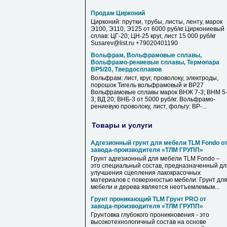
Продам Цирконий
Цирконий: прутки, трубы, листы, ленту, марок
Э100, Э110, Э125 от 6000 руб/кг Циркониевый
сплав: ЦГ-20; ЦН-25 круг, лист 15 000 руб/кг
Susarev@list.ru +79020401190
Вольфрам, Вольфрамовые сплавы,
Вольфрамо-рениевые сплавы, Термопара
ВР5/20, Твердосплавов
Вольфрам: лист, круг, проволоку, электроды,
порошок Тигель вольфрамовый и ВР27
Вольфрамовые сплавы марок ВНЖ 7-3; ВНМ 5
3; ВД 20; ВНБ-3 от 5000 руб/кг. Вольфрамо-
рениевую проволоку, лист, фольгу: ВР-...
Товары и услуги
Адгезионный грунт для мебели TLM Fondo о
завода-производителя «ТЛМ ГРУПП»
Грунт адгезионный для мебели TLM Fondo –
это специальный состав, предназначенный дл
улучшения сцепления лакокрасочных
материалов с поверхностью мебели. Грунт дл
мебели и дерева является неотъемлемым...
Грунт проникающий TLM Грунт PRO от
завода-производителя «ТЛМ ГРУПП»
Грунтовка глубокого проникновения - это
высокотехнологичный состав на основе