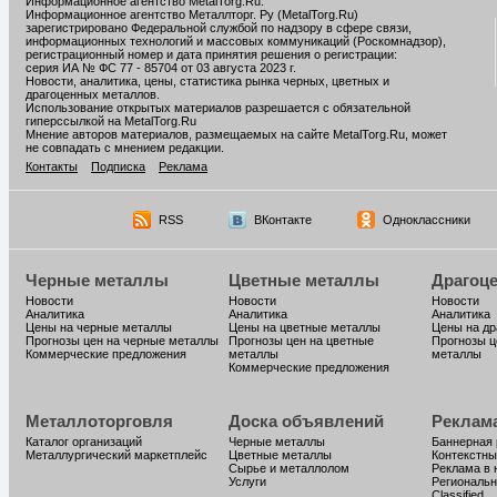
Информационное агентство MetalTorg.Ru
.
Информационное агентство Металлторг. Ру (MetalTorg.Ru)
зарегистрировано Федеральной службой по надзору в сфере связи,
информационных технологий и массовых коммуникаций (Роскомнадзор),
регистрационный номер и дата принятия решения о регистрации:
серия ИА № ФС 77 - 85704 от 03 августа 2023 г.
Новости, аналитика, цены, статистика рынка черных, цветных и
драгоценных металлов.
Использование открытых материалов разрешается с обязательной
гиперссылкой на MetalTorg.Ru
Мнение авторов материалов, размещаемых на сайте MetalTorg.Ru, может
не совпадать с мнением редакции.
Контакты
Подписка
Реклама
RSS
ВКонтакте
Одноклассники
Черные металлы
Цветные металлы
Драгоц
Новости
Новости
Новости
Аналитика
Аналитика
Аналитика
Цены на черные металлы
Цены на цветные металлы
Цены на д
Прогнозы цен на черные металлы
Прогнозы цен на цветные
Прогнозы ц
Коммерческие предложения
металлы
металлы
Коммерческие предложения
Металлоторговля
Доска объявлений
Реклам
Каталог организаций
Черные металлы
Баннерная
Металлургический маркетплейс
Цветные металлы
Контекстны
Сырье и металлолом
Реклама в 
Услуги
Региональн
Classified