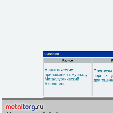
Classified
Разное
Р
Аналитические
Прогнозы 
приложения к журналу
черных, ц
Металлургический
драгоценн
Бюллетень