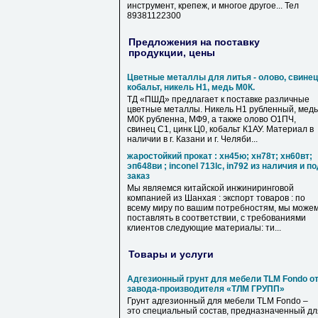
инструмент, крепеж, и многое другое... Тел
89381122300
Предложения на поставку
продукции, цены
Цветные металлы для литья - олово, свинец
кобальт, никель Н1, медь М0К.
ТД «ПШД» предлагает к поставке различные
цветные металлы. Никель Н1 рубленный, медь
М0К рубленна, МФ9, а также олово О1ПЧ,
свинец С1, цинк Ц0, кобальт К1АУ. Материал в
наличии в г. Казани и г. Челяби...
жаростойкий прокат : хн45ю; хн78т; хн60вт;
эп648ви ; inconel 713lc, in792 из наличия и п
заказ
Мы являемся китайской инжиниринговой
компанией из Шанхая : экспорт товаров : по
всему миру по вашим потребностям, мы може
поставлять в соответствии, с требованиями
клиентов следующие материалы: ти...
Товары и услуги
Адгезионный грунт для мебели TLM Fondo о
завода-производителя «ТЛМ ГРУПП»
Грунт адгезионный для мебели TLM Fondo –
это специальный состав, предназначенный дл