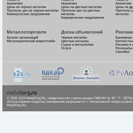
Аналитика
Аналитика
Аналитика
Цены на черные металлы
Цены на цветные металлы
Цены на д
Прогнозы цен на черные металлы
Прогнозы цен на цветные
Прогнозы ц
Коммерческие предложения
металлы
металлы
Коммерческие предложения
Металлоторговля
Доска объявлений
Реклам
Каталог организаций
Черные металлы
Баннерная
Металлургический маркетплейс
Цветные металлы
Контекстны
Сырье и металлолом
Реклама в 
Услуги
Региональн
Classified
© 2000-2026 MetalTorg.Ru,
cвидетельство о регистрации СМИ ИА № ФС 77 - 85704
Использование открытых материалов разрешается с обязательной гиперссылкой 
MetalTorg.Ru