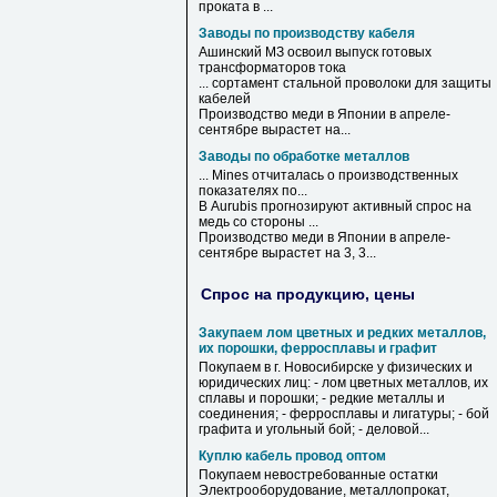
проката в ...
Заводы по производству кабеля
Ашинский МЗ освоил выпуск готовых
трансформаторов тока
... сортамент стальной проволоки для защиты
кабелей
Производство
меди в Японии в апреле-
сентябре вырастет на...
Заводы по обработке металлов
... Mines отчиталась о производственных
показателях
по
...
В Aurubis прогнозируют активный спрос на
медь со стороны ...
Производство меди в Японии в апреле-
сентябре вырастет на 3, 3...
Спрос на продукцию, цены
Закупаем лом цветных и редких металлов,
их порошки, ферросплавы и графит
Покупаем в г. Новосибирске у физических и
юридических лиц: - лом цветных металлов, их
сплавы и порошки; - редкие металлы и
соединения; - ферросплавы и лигатуры; - бой
графита и угольный бой; - деловой...
Куплю кабель провод оптом
Покупаем невостребованные остатки
Электрооборудование, металлопрокат,