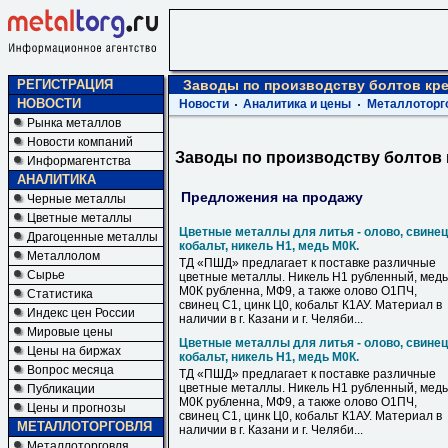
РЕГИСТРАЦИЯ
Заводы по производству болтов кре
НОВОСТИ
Новости
Аналитика и цены
Металлоторг
Рынка металлов
Новости компаний
Заводы по производству болтов 
Информагентства
АНАЛИТИКА
Предложения на продажу
Черные металлы
Цветные металлы
Цветные металлы для литья - олово, свинец
Драгоценные металлы
кобальт, никель Н1, медь М0К.
Металлолом
ТД «ПШД» предлагает к поставке различные
Сырье
цветные металлы. Никель Н1 рубленный, медь
М0К рубленна, МФ9, а также олово О1ПЧ,
Статистика
свинец С1, цинк Ц0, кобальт К1АУ. Материал в
Индекс цен России
наличии в г. Казани и г. Челяби...
Мировые цены
Цветные металлы для литья - олово, свинец
Цены на биржах
кобальт, никель Н1, медь М0К.
Вопрос месяца
ТД «ПШД» предлагает к поставке различные
цветные металлы. Никель Н1 рубленный, медь
Публикации
М0К рубленна, МФ9, а также олово О1ПЧ,
Цены и прогнозы
свинец С1, цинк Ц0, кобальт К1АУ. Материал в
МЕТАЛЛОТОРГОВЛЯ
наличии в г. Казани и г. Челяби...
Металлоторговля