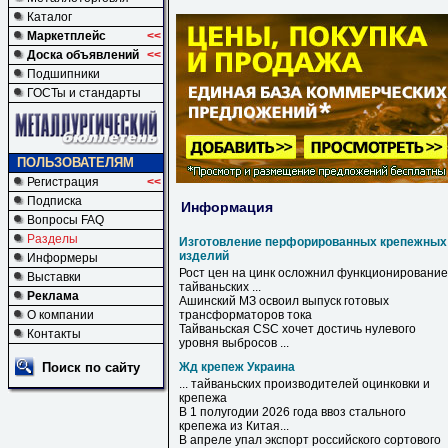
Каталог
Маркетплейс
<<
Доска объявлений
<<
Подшипники
ГОСТы и стандарты
ПОЛЬЗОВАТЕЛЯМ
Регистрация
<<
Подписка
Информация
Вопросы FAQ
Разделы
Изготовление перфорированных крепежных
изделий
Информеры
Рост цен на цинк осложнил функционирование
Выставки
тайваньских ...
Реклама
Ашинский МЗ освоил выпуск готовых
О компании
трансформаторов тока
Тайваньская CSC хочет достичь нулевого
Контакты
уровня выбросов ...
Поиск по сайту
Жд крепеж Украина
... тайваньских производителей оцинковки и
крепежа
В 1 полугодии 2026 года ввоз стального
крепежа
из Китая...
В апреле упал экспорт российского сортового