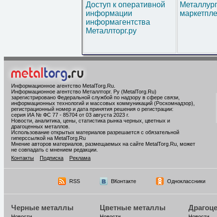
Доступ к оперативной
Металлур
информации
маркетпл
информагентства
Металлторг.ру
Информационное агентство MetalTorg.Ru
.
Информационное агентство Металлторг. Ру (MetalTorg.Ru)
зарегистрировано Федеральной службой по надзору в сфере связи,
информационных технологий и массовых коммуникаций (Роскомнадзор),
регистрационный номер и дата принятия решения о регистрации:
серия ИА № ФС 77 - 85704 от 03 августа 2023 г.
Новости, аналитика, цены, статистика рынка черных, цветных и
драгоценных металлов.
Использование открытых материалов разрешается с обязательной
гиперссылкой на MetalTorg.Ru
Мнение авторов материалов, размещаемых на сайте MetalTorg.Ru, может
не совпадать с мнением редакции.
Контакты
Подписка
Реклама
RSS
ВКонтакте
Одноклассники
Черные металлы
Цветные металлы
Драгоц
Новости
Новости
Новости