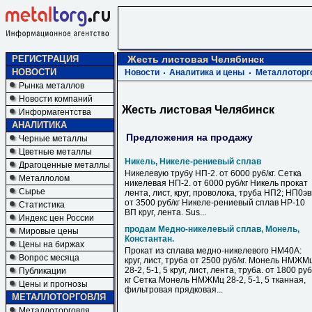
РЕГИСТРАЦИЯ
Жесть листовая Челябинск
НОВОСТИ
Новости
Аналитика и цены
Металлоторг
Рынка металлов
Новости компаний
Жесть листовая Челябинск
Информагентства
АНАЛИТИКА
Предложения на продажу
Черные металлы
Цветные металлы
Никель, Никеле-рениевый сплав
Драгоценные металлы
Никелевую трубу НП-2. от 6000 руб/кг. Сетка
Металлолом
никелевая НП-2. от 6000 руб/кг Никель прокат
Сырье
лента, лист, круг, проволока, труба НП2; НП0э
от 3500 руб/кг Никеле-рениевый сплав НР-10
Статистика
ВП круг, лента. Sus...
Индекс цен России
продам Медно-никелевый сплав, Монель,
Мировые цены
Константан.
Цены на биржах
Прокат из сплава медно-никелевого НМ40А:
Вопрос месяца
круг, лист, труба от 2500 руб/кг. Монель НМЖМ
28-2, 5-1, 5 круг, лист, лента, труба. от 1800 руб
Публикации
кг Сетка Монель НМЖМц 28-2, 5-1, 5 тканная,
Цены и прогнозы
фильтровая прядковая...
МЕТАЛЛОТОРГОВЛЯ
Металлоторговля