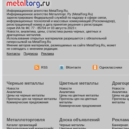
Информационное агентство MetalTorg.Ru
.
Информационное агентство Металлторг. Ру (MetalTorg.Ru)
зарегистрировано Федеральной службой по надзору в сфере связи,
информационных технологий и массовых коммуникаций (Роскомнадзор),
регистрационный номер и дата принятия решения о регистрации:
серия ИА № ФС 77 - 85704 от 03 августа 2023 г.
Новости, аналитика, цены, статистика рынка черных, цветных и
драгоценных металлов.
Использование открытых материалов разрешается с обязательной
гиперссылкой на MetalTorg.Ru
Мнение авторов материалов, размещаемых на сайте MetalTorg.Ru, может
не совпадать с мнением редакции.
Контакты
Подписка
Реклама
RSS
ВКонтакте
Одноклассники
Черные металлы
Цветные металлы
Драгоц
Новости
Новости
Новости
Аналитика
Аналитика
Аналитика
Цены на черные металлы
Цены на цветные металлы
Цены на д
Прогнозы цен на черные металлы
Прогнозы цен на цветные
Прогнозы ц
Коммерческие предложения
металлы
металлы
Коммерческие предложения
Металлоторговля
Доска объявлений
Реклам
Каталог организаций
Черные металлы
Баннерная
Металлургический маркетплейс
Цветные металлы
Контекстны