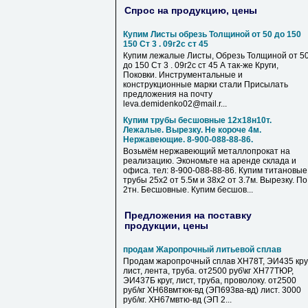
Спрос на продукцию, цены
Купим Листы обрезь Толщиной от 50 до 150
150 Ст 3 . 09г2с ст 45
Купим лежалые Листы, Обрезь Толщиной от 5
до 150 Ст 3 . 09г2с ст 45 А так-же Круги,
Поковки. Инструментальные и
конструкционные марки стали Присылать
предложения на почту
leva.demidenko02@mail.r...
Купим трубы бесшовные 12х18н10т.
Лежалые. Вырезку. Не короче 4м.
Нержавеющие. 8-900-088-88-86.
Возьмём нержавеющий металлопрокат на
реализацию. Экономьте на аренде склада и
офиса. тел: 8-900-088-88-86. Купим титановые
трубы 25х2 от 5.5м и 38х2 от 3.7м. Вырезку. По
2тн. Бесшовные. Купим бесшов...
Предложения на поставку
продукции, цены
продам Жаропрочный литьевой сплав
Продам жаропрочный сплав ХН78Т, ЭИ435 круг
лист, лента, труба. от2500 руб\кг ХН77ТЮР,
ЭИ437Б круг, лист, труба, проволоку. от2500
руб/кг ХН68вмтюк-вд (ЭП693ва-вд) лист. 3000
руб/кг. ХН67мвтю-вд (ЭП 2...