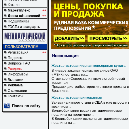
Каталог
Маркетплейс
<<
Доска объявлений
<<
Подшипники
ГОСТы и стандарты
ПОЛЬЗОВАТЕЛЯМ
Регистрация
<<
Информация
Подписка
Вопросы FAQ
Жесть листовая черная консервная купить
Разделы
В январе закупки
черных
металлов ОАО
Информеры
«МЗиК» остались на...
Стивидор «Северстали» ввел в строй новый
Выставки
терминал
Реклама
Продажи дистрибьюторов
листового
проката в
О компании
Бразилии...
Контакты
Жесть листовая цинкованная
Заявки на импорт стали в США в мае выросли 
Поиск по сайту
месячном ...
Великобритания вводит антидемпинговые
пошлины на продукцию ...
В Великобритании введены антидемпинговые
пошлины на ...