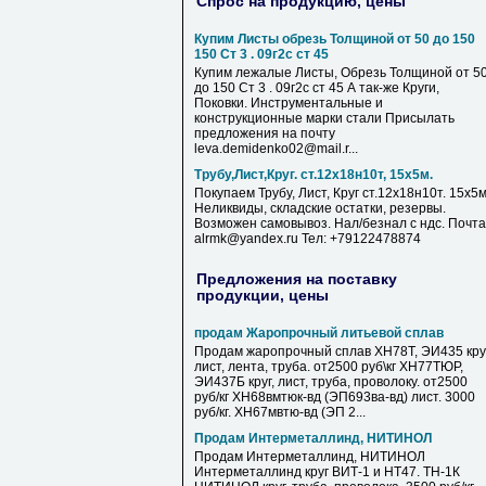
Спрос на продукцию, цены
Купим Листы обрезь Толщиной от 50 до 150
150 Ст 3 . 09г2с ст 45
Купим лежалые Листы, Обрезь Толщиной от 5
до 150 Ст 3 . 09г2с ст 45 А так-же Круги,
Поковки. Инструментальные и
конструкционные марки стали Присылать
предложения на почту
leva.demidenko02@mail.r...
Трубу,Лист,Круг. ст.12х18н10т, 15х5м.
Покупаем Трубу, Лист, Круг ст.12х18н10т. 15х5м
Неликвиды, складские остатки, резервы.
Возможен самовывоз. Нал/безнал с ндс. Почта
alrmk@yandex.ru Тел: +79122478874
Предложения на поставку
продукции, цены
продам Жаропрочный литьевой сплав
Продам жаропрочный сплав ХН78Т, ЭИ435 круг
лист, лента, труба. от2500 руб\кг ХН77ТЮР,
ЭИ437Б круг, лист, труба, проволоку. от2500
руб/кг ХН68вмтюк-вд (ЭП693ва-вд) лист. 3000
руб/кг. ХН67мвтю-вд (ЭП 2...
Продам Интерметаллинд, НИТИНОЛ
Продам Интерметаллинд, НИТИНОЛ
Интерметаллинд круг ВИТ-1 и НТ47. ТН-1К