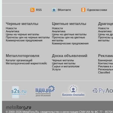
RSS
ВКонтакте
Одноклассники
Черные металлы
Цветные металлы
Драгоц
Новости
Новости
Новости
Аналитика
Аналитика
Аналитика
Цены на черные металлы
Цены на цветные металлы
Цены на д
Прогнозы цен на черные металлы
Прогнозы цен на цветные
Прогнозы ц
Коммерческие предложения
металлы
металлы
Коммерческие предложения
Металлоторговля
Доска объявлений
Реклам
Каталог организаций
Черные металлы
Баннерная
Металлургический маркетплейс
Цветные металлы
Контекстны
Сырье и металлолом
Реклама в 
Услуги
Региональн
Classified
© 2000-2026 MetalTorg.Ru,
cвидетельство о регистрации СМИ ИА № ФС 77 - 85704