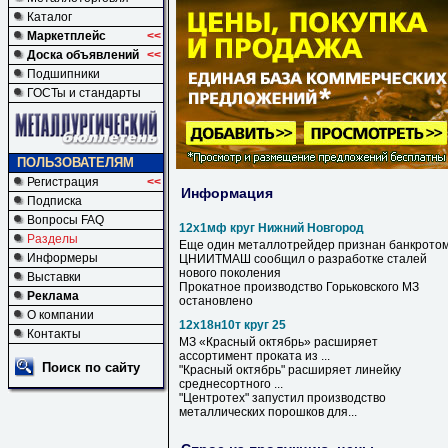
Каталог
Маркетплейс
<<
Доска объявлений
<<
Подшипники
ГОСТы и стандарты
ПОЛЬЗОВАТЕЛЯМ
Регистрация
<<
Информация
Подписка
Вопросы FAQ
12х1мф круг Нижний Новгород
Разделы
Еще один металлотрейдер признан банкрото
Информеры
ЦНИИТМАШ сообщил о разработке сталей
нового поколения
Выставки
Прокатное производство Горьковского МЗ
Реклама
остановлено
О компании
12х18н10т круг 25
Контакты
МЗ «Красный октябрь» расширяет
ассортимент проката из ...
Поиск по сайту
"Красный октябрь" расширяет линейку
среднесортного ...
"Центротех" запустил производство
металлических порошков для...