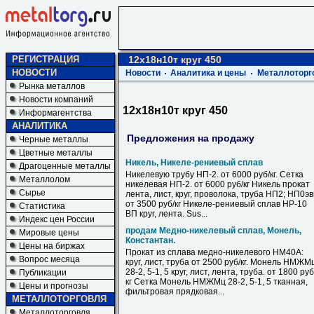
РЕГИСТРАЦИЯ
12х18н10т круг 450
НОВОСТИ
Новости
Аналитика и цены
Металлоторг
Рынка металлов
Новости компаний
12х18н10т круг 450
Информагентства
АНАЛИТИКА
Предложения на продажу
Черные металлы
Цветные металлы
Никель, Никеле-рениевый сплав
Драгоценные металлы
Никелевую трубу НП-2. от 6000 руб/кг. Сетка
Металлолом
никелевая НП-2. от 6000 руб/кг Никель прокат
Сырье
лента, лист, круг, проволока, труба НП2; НП0э
от 3500 руб/кг Никеле-рениевый сплав НР-10
Статистика
ВП круг, лента. Sus...
Индекс цен России
продам Медно-никелевый сплав, Монель,
Мировые цены
Константан.
Цены на биржах
Прокат из сплава медно-никелевого НМ40А:
Вопрос месяца
круг, лист, труба от 2500 руб/кг. Монель НМЖМ
28-2, 5-1, 5 круг, лист, лента, труба. от 1800 руб
Публикации
кг Сетка Монель НМЖМц 28-2, 5-1, 5 тканная,
Цены и прогнозы
фильтровая прядковая...
МЕТАЛЛОТОРГОВЛЯ
Металлоторговля