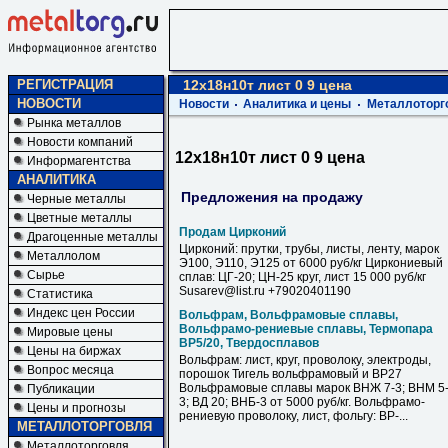
РЕГИСТРАЦИЯ
12х18н10т лист 0 9 цена
НОВОСТИ
Новости
Аналитика и цены
Металлоторг
Рынка металлов
Новости компаний
12х18н10т лист 0 9 цена
Информагентства
АНАЛИТИКА
Предложения на продажу
Черные металлы
Цветные металлы
Продам Цирконий
Драгоценные металлы
Цирконий: прутки, трубы, листы, ленту, марок
Металлолом
Э100, Э110, Э125 от 6000 руб/кг Циркониевый
Сырье
сплав: ЦГ-20; ЦН-25 круг, лист 15 000 руб/кг
Susarev@list.ru +79020401190
Статистика
Индекс цен России
Вольфрам, Вольфрамовые сплавы,
Вольфрамо-рениевые сплавы, Термопара
Мировые цены
ВР5/20, Твердосплавов
Цены на биржах
Вольфрам: лист, круг, проволоку, электроды,
Вопрос месяца
порошок Тигель вольфрамовый и ВР27
Вольфрамовые сплавы марок ВНЖ 7-3; ВНМ 5
Публикации
3; ВД 20; ВНБ-3 от 5000 руб/кг. Вольфрамо-
Цены и прогнозы
рениевую проволоку, лист, фольгу: ВР-...
МЕТАЛЛОТОРГОВЛЯ
Металлоторговля