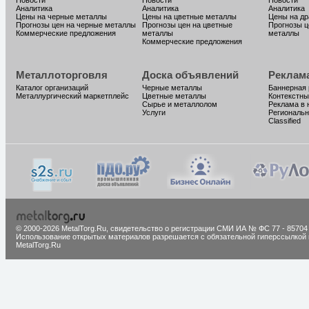
Новости
Новости
Новости
Аналитика
Аналитика
Аналитика
Цены на черные металлы
Цены на цветные металлы
Цены на д
Прогнозы цен на черные металлы
Прогнозы цен на цветные
Прогнозы ц
Коммерческие предложения
металлы
металлы
Коммерческие предложения
Металлоторговля
Доска объявлений
Реклам
Каталог организаций
Черные металлы
Баннерная
Металлургический маркетплейс
Цветные металлы
Контекстны
Сырье и металлолом
Реклама в 
Услуги
Региональн
Classified
© 2000-2026 MetalTorg.Ru,
cвидетельство о регистрации СМИ ИА № ФС 77 - 85704
Использование открытых материалов разрешается с обязательной гиперссылкой 
MetalTorg.Ru