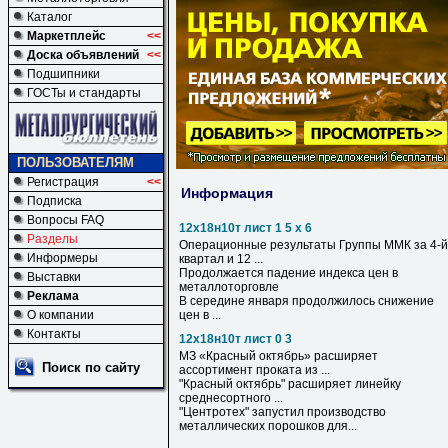
Каталог
Маркетплейс
<<
Доска объявлений
<<
Подшипники
ГОСТы и стандарты
ПОЛЬЗОВАТЕЛЯМ
Регистрация
<<
Информация
Подписка
Вопросы FAQ
12х18н10т лист 1 5 х 6
Разделы
Операционные результаты Группы ММК за 4-й
Информеры
квартал и 12 ...
Продолжается падение индекса цен в
Выставки
металлоторговле
Реклама
В середине января продолжилось снижение
О компании
цен в ...
Контакты
12х18н10т лист 0 3
МЗ «Красный октябрь» расширяет
Поиск по сайту
ассортимент проката из ...
"Красный октябрь" расширяет линейку
среднесортного ...
"Центротех" запустил производство
металлических порошков для...