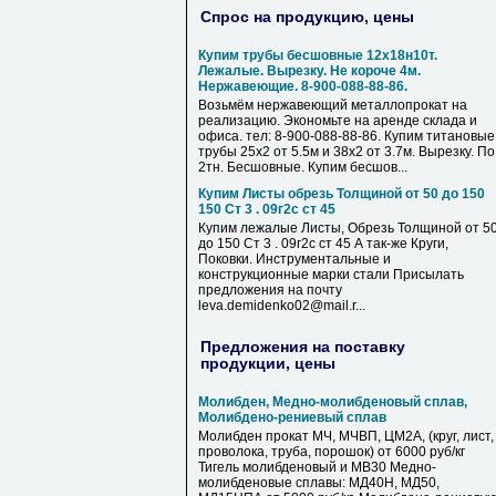
Спрос на продукцию, цены
Купим трубы бесшовные 12х18н10т.
Лежалые. Вырезку. Не короче 4м.
Нержавеющие. 8-900-088-88-86.
Возьмём нержавеющий металлопрокат на
реализацию. Экономьте на аренде склада и
офиса. тел: 8-900-088-88-86. Купим титановые
трубы 25х2 от 5.5м и 38х2 от 3.7м. Вырезку. По
2тн. Бесшовные. Купим бесшов...
Купим Листы обрезь Толщиной от 50 до 150
150 Ст 3 . 09г2с ст 45
Купим лежалые Листы, Обрезь Толщиной от 5
до 150 Ст 3 . 09г2с ст 45 А так-же Круги,
Поковки. Инструментальные и
конструкционные марки стали Присылать
предложения на почту
leva.demidenko02@mail.r...
Предложения на поставку
продукции, цены
Молибден, Медно-молибденовый сплав,
Молибдено-рениевый сплав
Молибден прокат МЧ, МЧВП, ЦМ2А, (круг, лист,
проволока, труба, порошок) от 6000 руб/кг
Тигель молибденовый и МВ30 Медно-
молибденовые сплавы: МД40Н, МД50,