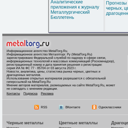
Аналитические
Прогнозы 
приложения к журналу
черных, ц
Металлургический
драгоценн
Бюллетень
Информационное агентство MetalTorg.Ru
.
Информационное агентство Металлторг. Ру (MetalTorg.Ru)
зарегистрировано Федеральной службой по надзору в сфере связи,
информационных технологий и массовых коммуникаций (Роскомнадзор),
регистрационный номер и дата принятия решения о регистрации:
серия ИА № ФС 77 - 85704 от 03 августа 2023 г.
Новости, аналитика, цены, статистика рынка черных, цветных и
драгоценных металлов.
Использование открытых материалов разрешается с обязательной
гиперссылкой на MetalTorg.Ru
Мнение авторов материалов, размещаемых на сайте MetalTorg.Ru, может
не совпадать с мнением редакции.
Контакты
Подписка
Реклама
RSS
ВКонтакте
Одноклассники
Черные металлы
Цветные металлы
Драгоц