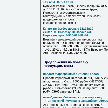
150 Ст 3 . 09г2с ст 45
Купим лежалые Листы, Обрезь Толщиной от 5
до 150 Ст 3 . 09г2с ст 45 А так-же Круги,
Поковки. Инструментальные и
конструкционные марки стали Присылать
предложения на почту
leva.demidenko02@mail.r...
Купим трубы бесшовные 12х18н10т.
Лежалые. Вырезку. Не короче 4м.
Нержавеющие. 8-900-088-88-86.
Возьмём нержавеющий металлопрокат на
реализацию. Экономьте на аренде склада и
офиса. тел: 8-900-088-88-86. Купим титановые
трубы 25х2 от 5.5м и 38х2 от 3.7м. Вырезку. По
2тн. Бесшовные. Купим бесшов...
Предложения на поставку
продукции, цены
продам Жаропрочный литьевой сплав
Продам жаропрочный сплав ХН78Т, ЭИ435 круг
лист, лента, труба. от2500 руб\кг ХН77ТЮР,
ЭИ437Б круг, лист, труба, проволоку. от2500
руб/кг ХН68вмтюк-вд (ЭП693ва-вд) лист. 3000
руб/кг. ХН67мвтю-вд (ЭП 2...
молибден ниобий никель хром марганец
титан кремний чугун цинк ванадий вольфра
Азатированные материала :хром, кремний,