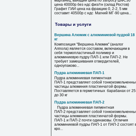
марганец, ванадий цена по запросу ШФС30
цена 40000р без ндс физ/тн (склад Ростов)
Графит ГИИ цена на фракцию 0, 2-2, 5 мм
составит 40500р с ндс Магний МГ-90 цена...
Товары и услуги
Вершина Алюмик с алюминиевой пудрой 18
кг
Композиция "Вершина Алюмик" (аналог
Алпола) является составом, включающим в
себя термопластичный полимер и
алюминиевую пудру ПАП-1 или ПАП-2. Не
требует замешивания отвердителей,
одноупаково...
Пудра алюминиевая ПАП-1
Пудра алюминиевая пигментная
ПАП-1 представляет собой тонкоизмельченны
частицы алюминия пластинчатой формы.
Поставляется в герметичных барабанах от 25
до 30 кг
Пудра алюминиевая ПАП-2
Пудра алюминиевая пигментная
ПАП-2 представляет собой тонкоизмельченны
частицы алюминия пластинчатой формы.
ПАП-1 и ПАП-2 почти одинаковы. Отличия
алюминиевой пудры ПАП-1 от ПАП-2 состоят 
кро...