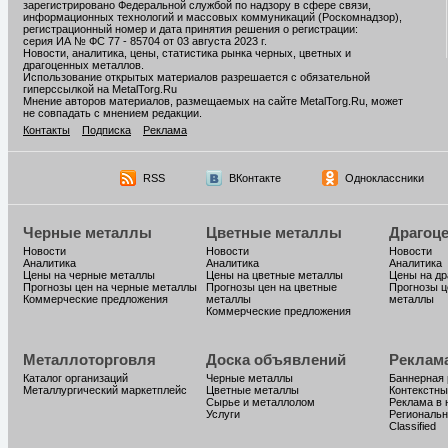
зарегистрировано Федеральной службой по надзору в сфере связи,
информационных технологий и массовых коммуникаций (Роскомнадзор),
регистрационный номер и дата принятия решения о регистрации:
серия ИА № ФС 77 - 85704 от 03 августа 2023 г.
Новости, аналитика, цены, статистика рынка черных, цветных и
драгоценных металлов.
Использование открытых материалов разрешается с обязательной
гиперссылкой на MetalTorg.Ru
Мнение авторов материалов, размещаемых на сайте MetalTorg.Ru, может
не совпадать с мнением редакции.
Контакты
Подписка
Реклама
RSS
ВКонтакте
Одноклассники
Черные металлы
Цветные металлы
Драгоц
Новости
Новости
Новости
Аналитика
Аналитика
Аналитика
Цены на черные металлы
Цены на цветные металлы
Цены на д
Прогнозы цен на черные металлы
Прогнозы цен на цветные
Прогнозы ц
Коммерческие предложения
металлы
металлы
Коммерческие предложения
Металлоторговля
Доска объявлений
Реклам
Каталог организаций
Черные металлы
Баннерная
Металлургический маркетплейс
Цветные металлы
Контекстны
Сырье и металлолом
Реклама в 
Услуги
Региональн
Classified