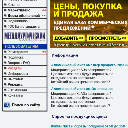
Каталог
Маркетплейс
<<
Доска объявлений
<<
Подшипники
ГОСТы и стандарты
ПОЛЬЗОВАТЕЛЯМ
Регистрация
<<
Информация
Подписка
Вопросы FAQ
Алюминиевый лист амг3н2р продажа Рязан
Разделы
Модернизация КрАЗа завершается?
Информеры
Цветные металлы будут дорожать, не
оглядываясь на состояние ...
Выставки
Китайский рынок кремния оживает?
Реклама
Алюминиевый лист амг3м описание
О компании
Модернизация КрАЗа завершается?
Контакты
Цветные металлы будут дорожать, не
оглядываясь на состояние ...
Поиск по сайту
Китайский рынок кремния оживает?
Спрос на продукцию, цены
Купим Листы обрезь Толщиной от 50 до 150