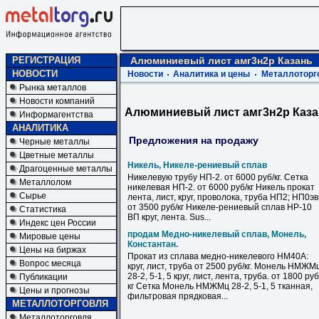
РЕГИСТРАЦИЯ
Алюминиевый лист амг3н2р Казань
НОВОСТИ
Новости
Аналитика и цены
Металлоторг
Рынка металлов
Новости компаний
Алюминиевый лист амг3н2р Каз
Информагентства
АНАЛИТИКА
Предложения на продажу
Черные металлы
Цветные металлы
Никель, Никеле-рениевый сплав
Драгоценные металлы
Никелевую трубу НП-2. от 6000 руб/кг. Сетка
Металлолом
никелевая НП-2. от 6000 руб/кг Никель прокат
Сырье
лента, лист, круг, проволока, труба НП2; НП0э
от 3500 руб/кг Никеле-рениевый сплав НР-10
Статистика
ВП круг, лента. Sus...
Индекс цен России
продам Медно-никелевый сплав, Монель,
Мировые цены
Константан.
Цены на биржах
Прокат из сплава медно-никелевого НМ40А:
Вопрос месяца
круг, лист, труба от 2500 руб/кг. Монель НМЖМ
28-2, 5-1, 5 круг, лист, лента, труба. от 1800 руб
Публикации
кг Сетка Монель НМЖМц 28-2, 5-1, 5 тканная,
Цены и прогнозы
фильтровая прядковая...
МЕТАЛЛОТОРГОВЛЯ
Металлоторговля