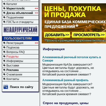
Каталог
Маркетплейс
<<
Доска объявлений
<<
Подшипники
ГОСТы и стандарты
ПОЛЬЗОВАТЕЛЯМ
Регистрация
<<
Подписка
Информация
Вопросы FAQ
Разделы
Алюминиевый реечный потолок купить в
Самаре
Информеры
Модернизация КрАЗа завершается?
Выставки
Цветные металлы будут дорожать, не
Реклама
оглядываясь на состояние ...
О компании
Китайский рынок кремния оживает?
Контакты
Алюминиевый рамный профиль
Модернизация КрАЗа завершается?
Поиск по сайту
Цветные металлы будут дорожать, не
оглядываясь на состояние ...
Китайский рынок кремния оживает?
Спрос на продукцию, цены