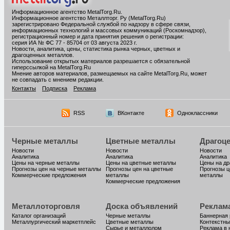
Информационное агентство MetalTorg.Ru
.
Информационное агентство Металлторг. Ру (MetalTorg.Ru)
зарегистрировано Федеральной службой по надзору в сфере связи,
информационных технологий и массовых коммуникаций (Роскомнадзор),
регистрационный номер и дата принятия решения о регистрации:
серия ИА № ФС 77 - 85704 от 03 августа 2023 г.
Новости, аналитика, цены, статистика рынка черных, цветных и
драгоценных металлов.
Использование открытых материалов разрешается с обязательной
гиперссылкой на MetalTorg.Ru
Мнение авторов материалов, размещаемых на сайте MetalTorg.Ru, может
не совпадать с мнением редакции.
Контакты
Подписка
Реклама
RSS
ВКонтакте
Одноклассники
Черные металлы
Цветные металлы
Драгоц
Новости
Новости
Новости
Аналитика
Аналитика
Аналитика
Цены на черные металлы
Цены на цветные металлы
Цены на д
Прогнозы цен на черные металлы
Прогнозы цен на цветные
Прогнозы ц
Коммерческие предложения
металлы
металлы
Коммерческие предложения
Металлоторговля
Доска объявлений
Реклам
Каталог организаций
Черные металлы
Баннерная
Металлургический маркетплейс
Цветные металлы
Контекстны
Сырье и металлолом
Реклама в 