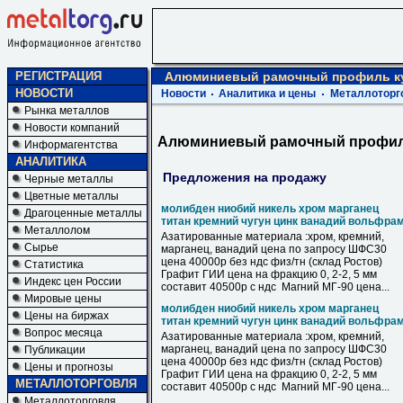
РЕГИСТРАЦИЯ
Алюминиевый рамочный профиль к
НОВОСТИ
Новости
Аналитика и цены
Металлоторг
Рынка металлов
Новости компаний
Алюминиевый рамочный профил
Информагентства
АНАЛИТИКА
Предложения на продажу
Черные металлы
Цветные металлы
молибден ниобий никель хром марганец
Драгоценные металлы
титан кремний чугун цинк ванадий вольфра
Металлолом
Азатированные материала :хром, кремний,
Сырье
марганец, ванадий цена по запросу ШФС30
цена 40000р без ндс физ/тн (склад Ростов)
Статистика
Графит ГИИ цена на фракцию 0, 2-2, 5 мм
Индекс цен России
составит 40500р с ндс Магний МГ-90 цена...
Мировые цены
молибден ниобий никель хром марганец
Цены на биржах
титан кремний чугун цинк ванадий вольфра
Вопрос месяца
Азатированные материала :хром, кремний,
марганец, ванадий цена по запросу ШФС30
Публикации
цена 40000р без ндс физ/тн (склад Ростов)
Цены и прогнозы
Графит ГИИ цена на фракцию 0, 2-2, 5 мм
МЕТАЛЛОТОРГОВЛЯ
составит 40500р с ндс Магний МГ-90 цена...
Металлоторговля