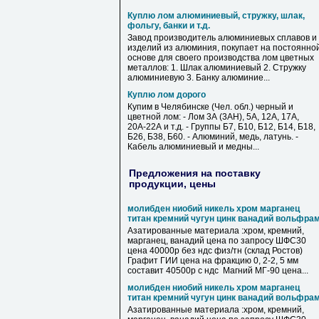
Куплю лом алюминиевый, стружку, шлак,
фольгу, банки и т.д.
Завод производитель алюминиевых сплавов и
изделий из алюминия, покупает на постоянно
основе для своего производства лом цветных
металлов: 1. Шлак алюминиевый 2. Стружку
алюминиевую 3. Банку алюминие...
Куплю лом дорого
Купим в Челябинске (Чел. обл.) черный и
цветной лом: - Лом 3А (3АН), 5А, 12А, 17А,
20А-22А и т.д. - Группы Б7, Б10, Б12, Б14, Б18,
Б26, Б38, Б60. - Алюминий, медь, латунь. -
Кабель алюминиевый и медны...
Предложения на поставку
продукции, цены
молибден ниобий никель хром марганец
титан кремний чугун цинк ванадий вольфра
Азатированные материала :хром, кремний,
марганец, ванадий цена по запросу ШФС30
цена 40000р без ндс физ/тн (склад Ростов)
Графит ГИИ цена на фракцию 0, 2-2, 5 мм
составит 40500р с ндс Магний МГ-90 цена...
молибден ниобий никель хром марганец
титан кремний чугун цинк ванадий вольфра
Азатированные материала :хром, кремний,