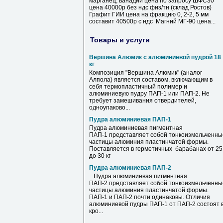
марганец, ванадий цена по запросу ШФС30
цена 40000р без ндс физ/тн (склад Ростов)
Графит ГИИ цена на фракцию 0, 2-2, 5 мм
составит 40500р с ндс Магний МГ-90 цена...
Товары и услуги
Вершина Алюмик с алюминиевой пудрой 18
кг
Композиция "Вершина Алюмик" (аналог
Алпола) является составом, включающим в
себя термопластичный полимер и
алюминиевую пудру ПАП-1 или ПАП-2. Не
требует замешивания отвердителей,
одноупаково...
Пудра алюминиевая ПАП-1
Пудра алюминиевая пигментная
ПАП-1 представляет собой тонкоизмельченны
частицы алюминия пластинчатой формы.
Поставляется в герметичных барабанах от 25
до 30 кг
Пудра алюминиевая ПАП-2
Пудра алюминиевая пигментная
ПАП-2 представляет собой тонкоизмельченны
частицы алюминия пластинчатой формы.
ПАП-1 и ПАП-2 почти одинаковы. Отличия
алюминиевой пудры ПАП-1 от ПАП-2 состоят 
кро...