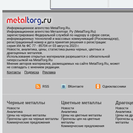
Информационное агентство MetalTorg.Ru
.
Информационное агентство Металлторг. Ру (MetalTorg.Ru)
зарегистрировано Федеральной службой по надзору в сфере связи,
информационных технологий и массовых коммуникаций (Роскомнадзор),
регистрационный номер и дата принятия решения о регистрации:
серия ИА № ФС 77 - 85704 от 03 августа 2023 г.
Новости, аналитика, цены, статистика рынка черных, цветных и
драгоценных металлов.
Использование открытых материалов разрешается с обязательной
гиперссылкой на MetalTorg.Ru
Мнение авторов материалов, размещаемых на сайте MetalTorg.Ru, может
не совпадать с мнением редакции.
Контакты
Подписка
Реклама
RSS
ВКонтакте
Одноклассники
Черные металлы
Цветные металлы
Драгоц
Новости
Новости
Новости
Аналитика
Аналитика
Аналитика
Цены на черные металлы
Цены на цветные металлы
Цены на д
Прогнозы цен на черные металлы
Прогнозы цен на цветные
Прогнозы ц
Коммерческие предложения
металлы
металлы
Коммерческие предложения