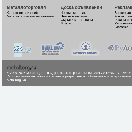
Металлоторговля
Доска объявлений
Реклам
Каталог организаций
Черные металлы
Баннерная
Металлургический маркетплейс
Цветные металлы
Контекстны
Сырье и металлолом
Реклама в 
Услуги
Региональн
Classified
© 2000-2026 MetalTorg.Ru,
cвидетельство о регистрации СМИ ИА № ФС 77 - 85704
Использование открытых материалов разрешается с обязательной гиперссылкой 
MetalTorg.Ru