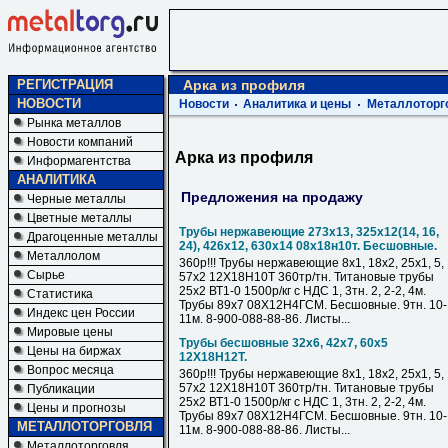
РЕГИСТРАЦИЯ
Арка из профиля
НОВОСТИ
Новости
Аналитика и цены
Металлоторг
Рынка металлов
Новости компаний
Арка из профиля
Информагентства
АНАЛИТИКА
Предложения на продажу
Черные металлы
Цветные металлы
Трубы нержавеющие 273х13, 325х12(14, 16,
Драгоценные металлы
24), 426х12, 630х14 08х18н10т. Бесшовные.
Металлолом
360р!!! Трубы нержавеющие 8х1, 18х2, 25х1, 5,
Сырье
57х2 12Х18Н10Т 360тр/тн. Титановые трубы
25х2 ВТ1-0 1500р/кг с НДС 1, 3тн. 2, 2-2, 4м.
Статистика
Трубы 89х7 08Х12Н4ГСМ. Бесшовные. 9тн. 10-
Индекс цен России
11м. 8-900-088-88-86. Листы...
Мировые цены
Трубы бесшовные 32х6, 42х7, 60х5
Цены на биржах
12Х18Н12Т.
Вопрос месяца
360р!!! Трубы нержавеющие 8х1, 18х2, 25х1, 5,
57х2 12Х18Н10Т 360тр/тн. Титановые трубы
Публикации
25х2 ВТ1-0 1500р/кг с НДС 1, 3тн. 2, 2-2, 4м.
Цены и прогнозы
Трубы 89х7 08Х12Н4ГСМ. Бесшовные. 9тн. 10-
МЕТАЛЛОТОРГОВЛЯ
11м. 8-900-088-88-86. Листы...
Металлоторговля