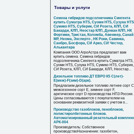
Товары и услуги
Семена гибридов подсолнечника Сингента
купить Суматра HTS, Суоми HTS, Сузука HTS
Сумико HTS, Суберик, СИ Розета, КЛП, СИ
Бакарди, КЛП, Неостар КЛП, Дункан КЛП, НК
Фортими, Тристан, Коломба, Авенжер, Санай
МР, Неома, Эксперто , НК Роки, Савинка,
Санбро, Босфора, СИ Арко, СИ Честер,
Алькантара
Компания ООО АгроАстра предлагает вам
купить семена. Семена гибридов
подсолнечника Сингента купить Суматра HTS,
Суоми HTS, Сузука HTS, Сумико HTS, Суберик,
СИ Розета, КЛП, СИ Бакарди, КЛП, Неостар...
Дизельное топливо ДТ ЕВРО К5 С(лет)-
Е(меж)-F(зим)-D(арк).
Предлагаем дизельное топливо летнее сорт С
межсезонное сорт Е, зимнее сорт F,
арктическое сорт D производства НПЗ России.
Цены согласовываются с покупателем на
основании реквизитной заявки с учетом о...
Производство газоблоков, пеноблоков,
полистиролбетонных блоков.
Автоматизированный резательный комплек
АРК-004
Производитель: Собственное
производствоНазначение: газобетон,