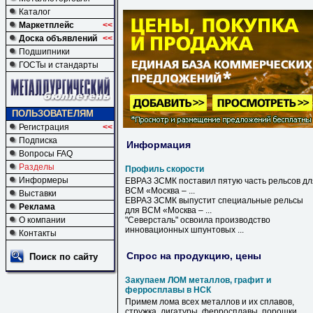
Каталог
Маркетплейс
<<
Доска объявлений
<<
Подшипники
ГОСТы и стандарты
ПОЛЬЗОВАТЕЛЯМ
Регистрация
<<
Подписка
Информация
Вопросы FAQ
Разделы
Профиль скорости
Информеры
ЕВРАЗ ЗСМК поставил пятую часть рельсов дл
ВСМ «Москва – ...
Выставки
ЕВРАЗ ЗСМК выпустит специальные рельсы
Реклама
для ВСМ «Москва – ...
О компании
"Северсталь" освоила производство
инновационных шпунтовых ...
Контакты
Спрос на продукцию, цены
Поиск по сайту
Закупаем ЛОМ металлов, графит и
ферросплавы в НСК
Примем лома всех металлов и их сплавов,
стружка, лигатуры, ферросплавы, порошки