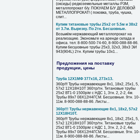
(оксиды) редкоземельные металлы РЗМ,
металлопрокат б/у. ПОКУАЕМ Б/У ДЕЛОВОЙ
МЕТАЛЛОПРОКАТ! ( поковка, труба, чушка,
слит...
Купим титановые трубы 25х2 от 5.5м и 38х2
от 3.7м. Вырезку. По 2тн. Бесшовные.
Возьмём нержавеющий металлопрокат на
реализацию. Экономьте на аренде склада и
офиса. тел: 8-800-500-74-60, 8-900-088-88-86.
Купим бесшовные трубы 25х3, 32х3, 38х3 ЭИ
943(904L) 2тн. Купим трубы 10х1...
Предложения на поставку
продукции, цены
Труба 12Х1МФ 377х16, 273х13.
360р!!! Трубы нержавеющие 8х1, 18х2, 25х1, 5,
57х2 12Х18Н10Т 360тр/тн. Титановые трубы
25х2 ВТ1-0 1500р/кг с НДС 1, 3тн. 2, 2-2, 4м.
Трубы 89х7 08Х12Н4ГСМ. Бесшовные. 9тн. 10-
11м. 8-900-088-88-86. Листы...
360р!!! Трубы нержавеющие 8х1, 18х2, 57х2
12Х18Н10Т.
360р!!! Трубы нержавеющие 8х1, 18х2, 25х1, 5,
57х2 12Х18Н10Т 360тр/тн. Титановые трубы
25х2 ВТ1-0 1500р/кг с НДС 1, 3тн. 2, 2-2, 4м.
Трубы 89х7 08Х12Н4ГСМ. Бесшовные. 9тн. 10-
11м. 8-900-088-88-86. Листы...