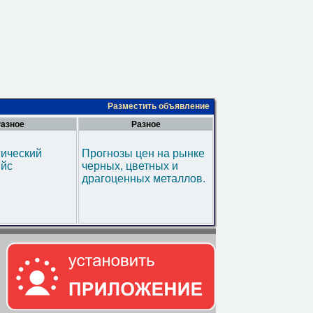
Разместить объявление
азное
Разное
гический
Прогнозы цен на рынке
ейс
черных, цветных и
драгоценных металлов.