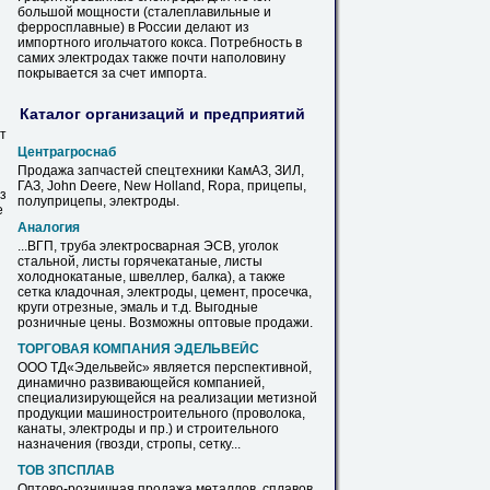
большой мощности (сталеплавильные и
ферросплавные) в России делают из
импортного игольчатого кокса. Потребность в
самих
электродах
также почти наполовину
покрывается за счет импорта.
Каталог организаций и предприятий
ит
Центрагроснаб
Продажа запчастей спецтехники КамАЗ, ЗИЛ,
ГАЗ, John Deere, New Holland, Ropa, прицепы,
з
полуприцепы,
электроды
.
е
Аналогия
...ВГП, труба электросварная ЭСВ, уголок
стальной, листы горячекатаные, листы
холоднокатаные, швеллер, балка), а также
сетка кладочная,
электроды
, цемент, просечка,
круги отрезные, эмаль и т.д. Выгодные
розничные цены. Возможны оптовые продажи.
ТОРГОВАЯ КОМПАНИЯ ЭДЕЛЬВЕЙС
ООО ТД«Эдельвейс» является перспективной,
динамично развивающейся компанией,
специализирующейся на реализации метизной
продукции машиностроительного (проволока,
канаты,
электроды
и пр.) и строительного
назначения (гвозди, стропы, сетку...
ТОВ ЗПСПЛАВ
Оптово-розничная продажа металлов, сплавов,