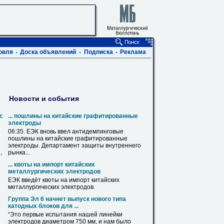
овля
Доска объявлений
Подписка
Реклама
Новости и события
с
... пошлины на китайские графитированные
электроды
06:35. ЕЭК вновь ввел антидемпинговые
пошлины на китайские графитированные
электроды
. Департамент защиты внутреннего
,
рынка...
... квоты на импорт китайских
металлургических
электродов
ЕЭК введёт квоты на импорт китайских
металлургических
электродов
.
Группа Эл 6 начнет выпуск нового типа
катодных блоков для ...
“Это первые испытания нашей линейки
электродов
диаметром 750 мм, и нам было