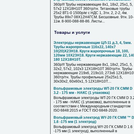
360р!!! Трубы нержавеющие 8х1, 18х2, 25х1, 5,
57х2 12Х18Н10Т 360тр/тн. Титановые трубы
25х2 ВТ1-0 1500р/кг с НДС 1, 3тн. 2, 2-2, 4м.
Трубы 89х7 08Х12Н4ГСМ. Бесшовные. 9тн. 10-
11м. 8-900-088-88-86. Листы...
Товары и услуги
Электроды нержавеющие ЦЛ-11 д.3, 4, 5мм.
Трубы жаропрочные 116х22, 140х7
10(20)Х23Н18. Круги жаропрочные 18, 100,
120мм 10Х23Н18. Круги нержавеющие 22, 140
180 12Х18Н10Т.
360р!!! Трубы нержавеющие 8х1, 18х2, 25х1, 5,
32х2, 57х2, 102х3 12Х18Н10Т 360тр/тн. Трубы
нержавеющие 219х6, 219х10, 273х6 12Х18Н10
360тр/тн. Трубы профильные 25х25х1.5,
30х30х2, 60х60х1, 5 12Х18Н10Т....
Вольфрамовые электроды WT-20 ГК СММ D
3.2 - 175 мм - НАКС (1 упаковка)
Вольфрамовые электроды WT-20 ГК СММ D 3.
- 175 мм - НАКС (1 упаковка), выполненные в
соответствии с Международным стандартом
ISO 6848:2015 и ГОСТ ISO 6848-2020.
Вольфрамовый электрод WY-20 ГК СММ ™ 
1.6 -175 мм (1 электрод)
Вольфрамовый электрод WY-20 ГК СММ D 1.6
-175 мм (1 электрод), выполненный в