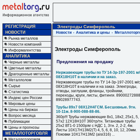
РЕГИСТРАЦИЯ
Электроды Симферополь
НОВОСТИ
Новости
Аналитика и цены
Металлоторг
Рынка металлов
Новости компаний
Электроды Симферополь
Информагентства
АНАЛИТИКА
Предложения на продажу
Черные металлы
Цветные металлы
Нержавеющие трубы по ТУ 14-3р-197-2001 м/
Драгоценные металлы
08Х18Н10Т в наличии и на заказ.
Металлолом
Нержавеющие трубы по ТУ 14-3р-197-2001 м/с
Сырье
08Х18Н10Т в наличии и на заказ. Электроды,
отводы, заглушки, фланцы, тройники,
Статистика
переходы, круги, листы, фитинги. 89000272888
Индекс цен России
89028977743.
Мировые цены
Трубы 89х7 08Х12Н4ГСМ. Бесшовные. 9тн.
Цены на биржах
10-11м. 8-900-088-88-86.
Вопрос месяца
360р!!! Трубы нержавеющие 8х1, 18х2, 25х1, 5,
57х2 12Х18Н10Т 360тр/тн. Титановые трубы
Публикации
25х2 ВТ1-0 1500р/кг с НДС 1, 3тн. 2, 2-2, 4м.
Цены и прогнозы
Листы 10Х17Н13М2(Т) 4, 5, 6, 8, 10, 12, 20мм.
МЕТАЛЛОТОРГОВЛЯ
Поковки 10Х17Н13М2 (aisi316) ...
Металлоторговля