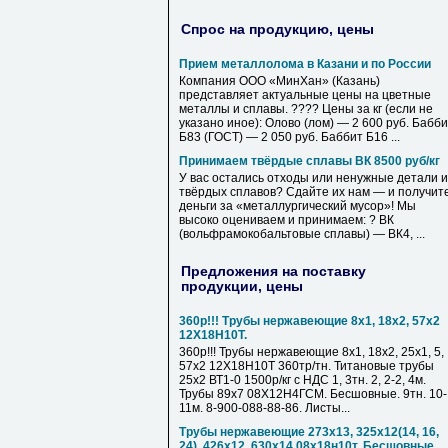
Спрос на продукцию, цены
Прием металлолома в Казани и по России
Компания ООО «МинХан» (Казань)
представляет актуальные цены на цветные
металлы и сплавы. ???? Цены за кг (если не
указано иное): Олово (лом) — 2 600 руб. Бабб
Б83 (ГОСТ) — 2 050 руб. Баббит Б16 ...
Принимаем твёрдые сплавы ВК 8500 руб/кг
У вас остались отходы или ненужные детали и
твёрдых сплавов? Сдайте их нам — и получит
деньги за «металлургический мусор»! Мы
высоко оцениваем и принимаем: ? ВК
(вольфрамокобальтовые сплавы) — ВК4, ...
Предложения на поставку
продукции, цены
360р!!! Трубы нержавеющие 8х1, 18х2, 57х2
12Х18Н10Т.
360р!!! Трубы нержавеющие 8х1, 18х2, 25х1, 5,
57х2 12Х18Н10Т 360тр/тн. Титановые трубы
25х2 ВТ1-0 1500р/кг с НДС 1, 3тн. 2, 2-2, 4м.
Трубы 89х7 08Х12Н4ГСМ. Бесшовные. 9тн. 10-
11м. 8-900-088-88-86. Листы...
Трубы нержавеющие 273х13, 325х12(14, 16,
24), 426х12, 630х14 08х18н10т. Бесшовные.