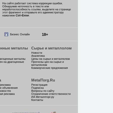
На сайте работает система коррекции ошибок.
Обнаружив неточность в тексте или
неработоспособность ссылки, выделите на странице
этот фрагмент и отправьте его администратору
нажатием
Ctrl
+
Enter
.
18+
Бизнес Онлайн
енные металлы
Сырье и металлолом
Новости
Аналитика
рагоценные металлы
Цены на сырье и металлолом
ен на драгоценные
Прогнозы цен на сырье и
металлолом
Коммерческие предложения
а
MetalTorg.Ru
 реклама
Регистрация
е объявления
Подписка
новостях
Вопросы по сайту
ая реклама
Ограничение ответственности
ИА Металлторг.ру
Контакты