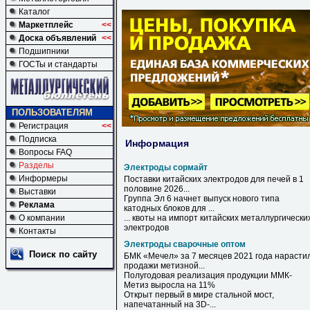
Каталог
Маркетплейс
<<
Доска объявлений
<<
Подшипники
ГОСТы и стандарты
ПОЛЬЗОВАТЕЛЯМ
Регистрация
<<
Подписка
Информация
Вопросы FAQ
Разделы
Электроды сормайт
Информеры
Поставки китайских
электродов
для печей в 1
половине 2026...
Выставки
Группа Эл 6 начнет выпуск нового типа
Реклама
катодных блоков для ...
О компании
... квоты на импорт китайских металлургически
электродов
Контакты
Электроды сварочные оптом
Поиск по сайту
БМК «Мечел» за 7 месяцев 2021 года нарасти
продажи метизной...
Полугодовая реализация продукции ММК-
Метиз выросла на 11%
Открыт первый в мире стальной мост,
напечатанный на 3D-...