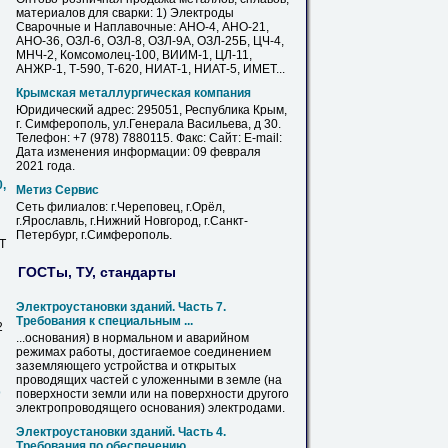
материалов для сварки: 1)
Электроды
Сварочные и Наплавочные: АНО-4, АНО-21,
АНО-36, ОЗЛ-6, ОЗЛ-8, ОЗЛ-9А, ОЗЛ-25Б, ЦЧ-4,
МНЧ-2, Комсомолец-100, ВИИМ-1, ЦЛ-11,
АНЖР-1, Т-590, Т-620, НИАТ-1, НИАТ-5, ИМЕТ...
Крымская металлургическая компания
Юридический адрес: 295051, Республика Крым,
г.
Симферополь
, ул.Генерала Васильева, д 30.
Телефон: +7 (978) 7880115. Факс: Сайт: E-mail:
Дата изменения информации: 09 февраля
2021 года.
,
Метиз Сервис
Сеть филиалов: г.Череповец, г.Орёл,
г.Ярославль, г.Нижний Новгород, г.Санкт-
Петербург, г.
Симферополь
.
Т
ГОСТы, ТУ, стандарты
Электроустановки зданий. Часть 7.
Требования к специальным ...
2
...основания) в нормальном и аварийном
режимах работы, достигаемое соединением
заземляющего устройства и открытых
проводящих частей с уложенными в земле (на
D
поверхности земли или на поверхности другого
электропроводящего основания)
электродами
.
Электроустановки зданий. Часть 4.
Требования по обеспечению ...