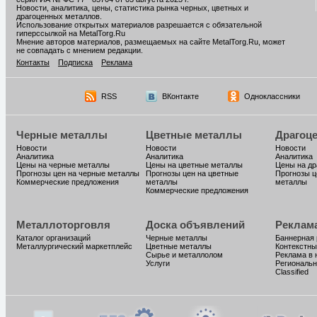
Новости, аналитика, цены, статистика рынка черных, цветных и
драгоценных металлов.
Использование открытых материалов разрешается с обязательной
гиперссылкой на MetalTorg.Ru
Мнение авторов материалов, размещаемых на сайте MetalTorg.Ru, может
не совпадать с мнением редакции.
Контакты
Подписка
Реклама
RSS
ВКонтакте
Одноклассники
Черные металлы
Цветные металлы
Драгоц
Новости
Новости
Новости
Аналитика
Аналитика
Аналитика
Цены на черные металлы
Цены на цветные металлы
Цены на д
Прогнозы цен на черные металлы
Прогнозы цен на цветные
Прогнозы ц
Коммерческие предложения
металлы
металлы
Коммерческие предложения
Металлоторговля
Доска объявлений
Реклам
Каталог организаций
Черные металлы
Баннерная
Металлургический маркетплейс
Цветные металлы
Контекстны
Сырье и металлолом
Реклама в 
Услуги
Региональн
Classified