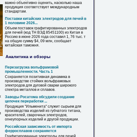
важно объективно оценить, насколько наша
продукция соответствует международным
стандартам.
Поставки китайских
электродов
для печей в
1 половине 2026...
Объем поставок графитированных
электродов
для печей (код ТН ВЭД 85451100) из Китая в
Россию в июне 2026 года составил 1, 76 тыс. т
на общую сумму $4, 09 млн, сообщает
китайская таможня.
Аналитика и обзоры
Перезагрузка вольфрамовой
промышленности. Часть 1
Сохраняется позитивная динамика в
производстве стойких вольфрамовых
электродов
для дуговой сварки широкого
спектра металлов и сплавов.
х
Заводы Росатома обсудили создание
цепочек переработки ...
Продукция "Ильменита" служит сырьем для
производства изделий из губчатого титана,
л
красителей, сварочных
электродов
,
огнеупорных изделий и другой продукции.
Российская зависимость от импорта
ферросплавов сохраняется
Графитированные
электроды
для печей