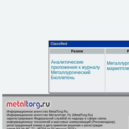
Classified
Разное
Р
Аналитические
Металлур
приложения к журналу
маркетпл
Металлургический
Бюллетень
Информационное агентство MetalTorg.Ru
.
Информационное агентство Металлторг. Ру (MetalTorg.Ru)
зарегистрировано Федеральной службой по надзору в сфере связи,
информационных технологий и массовых коммуникаций (Роскомнадзор),
регистрационный номер и дата принятия решения о регистрации:
серия ИА № ФС 77 - 85704 от 03 августа 2023 г.