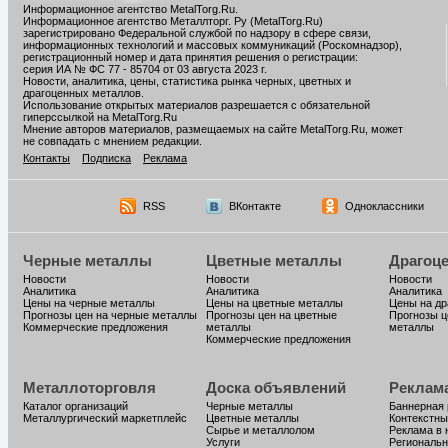
Информационное агентство MetalTorg.Ru
.
Информационное агентство Металлторг. Ру (MetalTorg.Ru)
зарегистрировано Федеральной службой по надзору в сфере связи,
информационных технологий и массовых коммуникаций (Роскомнадзор),
регистрационный номер и дата принятия решения о регистрации:
серия ИА № ФС 77 - 85704 от 03 августа 2023 г.
Новости, аналитика, цены, статистика рынка черных, цветных и
драгоценных металлов.
Использование открытых материалов разрешается с обязательной
гиперссылкой на MetalTorg.Ru
Мнение авторов материалов, размещаемых на сайте MetalTorg.Ru, может
не совпадать с мнением редакции.
Контакты
Подписка
Реклама
RSS
ВКонтакте
Одноклассники
Черные металлы
Цветные металлы
Драгоц
Новости
Новости
Новости
Аналитика
Аналитика
Аналитика
Цены на черные металлы
Цены на цветные металлы
Цены на д
Прогнозы цен на черные металлы
Прогнозы цен на цветные
Прогнозы ц
Коммерческие предложения
металлы
металлы
Коммерческие предложения
Металлоторговля
Доска объявлений
Реклам
Каталог организаций
Черные металлы
Баннерная
Металлургический маркетплейс
Цветные металлы
Контекстны
Сырье и металлолом
Реклама в 
Услуги
Региональн