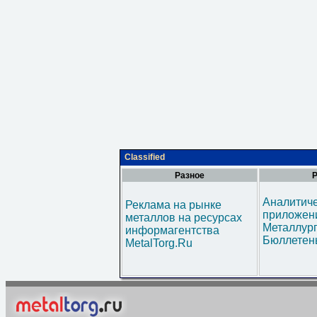
Classified
Разное
Р
Аналитич
Реклама на рынке
приложени
металлов на ресурсах
Металлур
информагентства
Бюллетен
MetalTorg.Ru