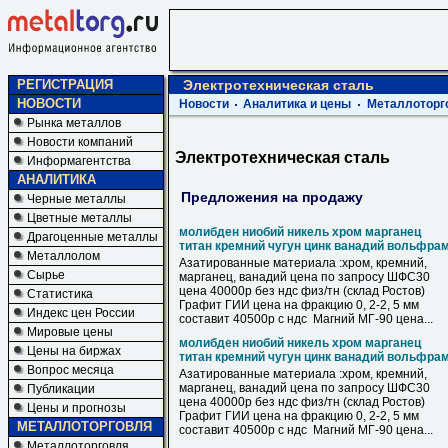
РЕГИСТРАЦИЯ
Электротехническая сталь
НОВОСТИ
Новости
Аналитика и цены
Металлоторг
Рынка металлов
Новости компаний
Электротехническая сталь
Информагентства
АНАЛИТИКА
Предложения на продажу
Черные металлы
Цветные металлы
молибден ниобий никель хром марганец
Драгоценные металлы
титан кремний чугун цинк ванадий вольфра
Металлолом
Азатированные материала :хром, кремний,
Сырье
марганец, ванадий цена по запросу ШФС30
цена 40000р без ндс физ/тн (склад Ростов)
Статистика
Графит ГИИ цена на фракцию 0, 2-2, 5 мм
Индекс цен России
составит 40500р с ндс Магний МГ-90 цена...
Мировые цены
молибден ниобий никель хром марганец
Цены на биржах
титан кремний чугун цинк ванадий вольфра
Вопрос месяца
Азатированные материала :хром, кремний,
марганец, ванадий цена по запросу ШФС30
Публикации
цена 40000р без ндс физ/тн (склад Ростов)
Цены и прогнозы
Графит ГИИ цена на фракцию 0, 2-2, 5 мм
МЕТАЛЛОТОРГОВЛЯ
составит 40500р с ндс Магний МГ-90 цена...
Металлоторговля