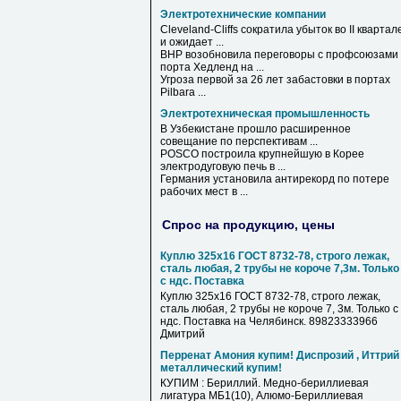
Электротехнические компании
Cleveland-Cliffs сократила убыток во II квартал
и ожидает ...
BHP возобновила переговоры с профсоюзами
порта Хедленд на ...
Угроза первой за 26 лет забастовки в портах
Pilbara ...
Электротехническая промышленность
В Узбекистане прошло расширенное
совещание по перспективам ...
POSCO построила крупнейшую в Корее
электродуговую печь в ...
Германия установила антирекорд по потере
рабочих мест в ...
Спрос на продукцию, цены
Куплю 325х16 ГОСТ 8732-78, строго лежак,
сталь любая, 2 трубы не короче 7,3м. Только
с ндс. Поставка
Куплю 325х16 ГОСТ 8732-78, строго лежак,
сталь любая, 2 трубы не короче 7, 3м. Только с
ндс. Поставка на Челябинск. 89823333966
Дмитрий
Перренат Амония купим! Диспрозий , Иттрий
металлический купим!
КУПИМ : Бериллий. Медно-бериллиевая
лигатура МБ1(10), Алюмо-Бериллиевая