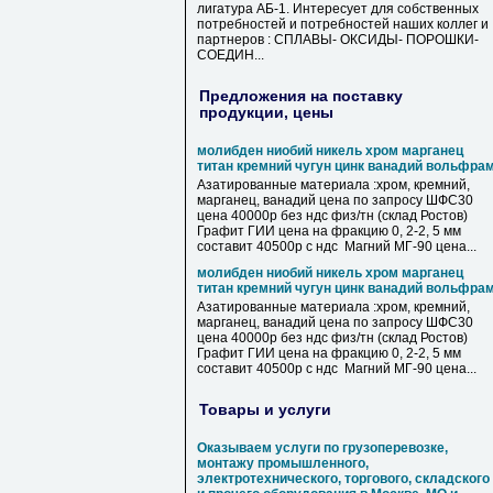
лигатура АБ-1. Интересует для собственных
потребностей и потребностей наших коллег и
партнеров : СПЛАВЫ- ОКСИДЫ- ПОРОШКИ-
СОЕДИН...
Предложения на поставку
продукции, цены
молибден ниобий никель хром марганец
титан кремний чугун цинк ванадий вольфра
Азатированные материала :хром, кремний,
марганец, ванадий цена по запросу ШФС30
цена 40000р без ндс физ/тн (склад Ростов)
Графит ГИИ цена на фракцию 0, 2-2, 5 мм
составит 40500р с ндс Магний МГ-90 цена...
молибден ниобий никель хром марганец
титан кремний чугун цинк ванадий вольфра
Азатированные материала :хром, кремний,
марганец, ванадий цена по запросу ШФС30
цена 40000р без ндс физ/тн (склад Ростов)
Графит ГИИ цена на фракцию 0, 2-2, 5 мм
составит 40500р с ндс Магний МГ-90 цена...
Товары и услуги
Оказываем услуги по грузоперевозке,
монтажу промышленного,
электротехнического, торгового, складского