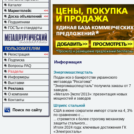
Каталог
Маркетплейс
<<
Доска объявлений
<<
Подшипники
ГОСТы и стандарты
ПОЛЬЗОВАТЕЛЯМ
Регистрация
<<
Подписка
Информация
Вопросы FAQ
Разделы
Энергомашспецсталь
Информеры
Подан иск о банкротстве украинского
метзавода "Росатома"
Выставки
"
Энергомашспецсталь
" получила заказы от 7
Реклама
заводов...
О компании
«Металл-Экспо’2013»: презентация новых
мощностей и заводов
Контакты
Штрипс стальной
Поиск по сайту
США в июне сократили импорт стали на 4, 3%
по сравнению с ...
... стремится к более строгому механизму
защиты
стального
...
Итоги 2024 года: ключевые достижения ГК
«Электросталь»