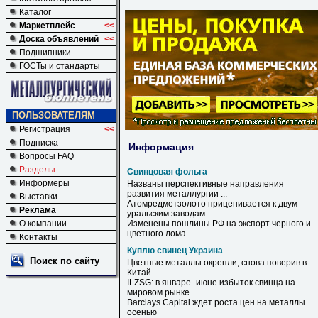
Каталог
Маркетплейс
<<
Доска объявлений
<<
Подшипники
ГОСТы и стандарты
ПОЛЬЗОВАТЕЛЯМ
Регистрация
<<
Подписка
Информация
Вопросы FAQ
Разделы
Свинцовая фольга
Информеры
Названы перспективные направления
развития металлургии ...
Выставки
Атомредметзолото приценивается к двум
Реклама
уральским заводам
О компании
Изменены пошлины РФ на экспорт черного и
цветного лома
Контакты
Куплю свинец Украина
Поиск по сайту
Цветные металлы окрепли, снова поверив в
Китай
ILZSG: в январе–июне избыток
свинца
на
мировом рынке...
Barclays Capital ждет роста цен на металлы
осенью