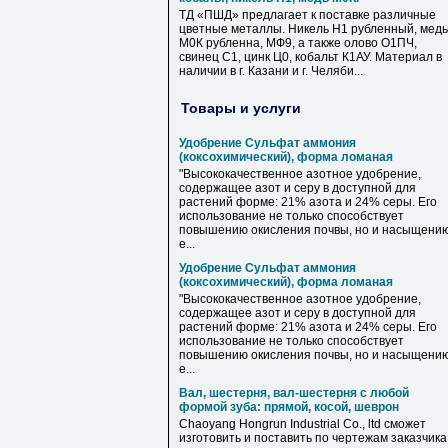
ТД «ПШД» предлагает к поставке различные
цветные металлы. Никель Н1 рубленный, медь
М0К рубленна, МФ9, а также олово О1ПЧ,
свинец С1, цинк Ц0, кобальт К1АУ. Материал в
наличии в г. Казани и г. Челяби...
Товары и услуги
Удобрение Сульфат аммония
(коксохимический), форма ломаная
"Высококачественное азотное удобрение,
содержащее азот и серу в доступной для
растений форме: 21% азота и 24% серы. Его
использование не только способствует
повышению окисления почвы, но и насыщени
е...
Удобрение Сульфат аммония
(коксохимический), форма ломаная
"Высококачественное азотное удобрение,
содержащее азот и серу в доступной для
растений форме: 21% азота и 24% серы. Его
использование не только способствует
повышению окисления почвы, но и насыщени
е...
Вал, шестерня, вал-шестерня с любой
формой зуба: прямой, косой, шеврон
Chaoyang Hongrun Industrial Co., ltd сможет
изготовить и поставить по чертежам заказчика