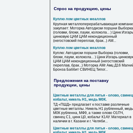
Спрос на продукцию, цены
Куплю лом цветных меаллов
Крупная металлоперерабатывающая компани
закупает: Моторка Автодиски поршни Выборка
(головки, блоки, пауки, колокола... ) Цинк Изгар
цинковую ЦАМ ЦАМ некондиционный
(негостовский переплав, брак...) АМ...
Куплю лом цветных меаллов
Куплю: Автодиски поршни Выборка (головки,
блоки, пауки, колокола... ) Цинк Изгарь цинкову
ЦАМ ЦАМ некондиционный (негостовский
переплав, брак...) Моторка АМг Амц Д16 Магни
Бронза Баббит СВИНЕЦ Типог...
Предложения на поставку
продукции, цены
Цветные металлы для литья - олово, свинец
кобальт, никель Н1, медь М0К.
ТД «ПШД» предлагает к поставке различные
цветные металлы. Никель Н1 рубленный, медь
М0К рубленна, МФ9, а также олово О1ПЧ,
свинец С1, цинк Ц0, кобальт К1АУ. Материал в
наличии в г. Казани и г. Челяби...
Цветные металлы для литья - олово, свинец
кобальт, никель Н1, медь М0К.