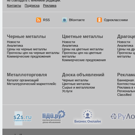
не совпадать с мнением редакции.
Контакты
Подписка
Реклама
RSS
ВКонтакте
Одноклассники
Черные металлы
Цветные металлы
Драгоц
Новости
Новости
Новости
Аналитика
Аналитика
Аналитика
Цены на черные металлы
Цены на цветные металлы
Цены на д
Прогнозы цен на черные металлы
Прогнозы цен на цветные
Прогнозы ц
Коммерческие предложения
металлы
металлы
Коммерческие предложения
Металлоторговля
Доска объявлений
Реклам
Каталог организаций
Черные металлы
Баннерная
Металлургический маркетплейс
Цветные металлы
Контекстны
Сырье и металлолом
Реклама в 
Услуги
Региональн
Classified