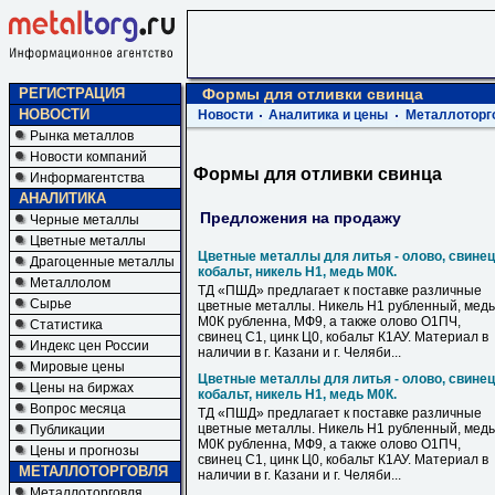
РЕГИСТРАЦИЯ
Формы для отливки свинца
НОВОСТИ
Новости
Аналитика и цены
Металлоторг
Рынка металлов
Новости компаний
Формы для отливки свинца
Информагентства
АНАЛИТИКА
Предложения на продажу
Черные металлы
Цветные металлы
Цветные металлы для литья - олово, свинец
Драгоценные металлы
кобальт, никель Н1, медь М0К.
Металлолом
ТД «ПШД» предлагает к поставке различные
Сырье
цветные металлы. Никель Н1 рубленный, медь
М0К рубленна, МФ9, а также олово О1ПЧ,
Статистика
свинец С1, цинк Ц0, кобальт К1АУ. Материал в
Индекс цен России
наличии в г. Казани и г. Челяби...
Мировые цены
Цветные металлы для литья - олово, свинец
Цены на биржах
кобальт, никель Н1, медь М0К.
Вопрос месяца
ТД «ПШД» предлагает к поставке различные
цветные металлы. Никель Н1 рубленный, медь
Публикации
М0К рубленна, МФ9, а также олово О1ПЧ,
Цены и прогнозы
свинец С1, цинк Ц0, кобальт К1АУ. Материал в
МЕТАЛЛОТОРГОВЛЯ
наличии в г. Казани и г. Челяби...
Металлоторговля