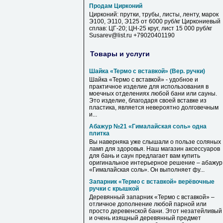
Продам Цирконий
Цирконий: прутки, трубы, листы, ленту, марок
Э100, Э110, Э125 от 6000 руб/кг Циркониевый
сплав: ЦГ-20; ЦН-25 круг, лист 15 000 руб/кг
Susarev@list.ru +79020401190
Товары и услуги
Шайка «Термо с вставкой» (Вер. ручки)
Шайка «Термо с вставкой» - удобное и
практичное изделие для использования в
моечных отделениях любой бани или сауны.
Это изделие, благодаря своей вставке из
пластика, является невероятно долговечным
и...
Абажур №21 «Гималайская соль» одна
плитка
Вы наверняка уже слышали о пользе соляных
ламп для здоровья. Наш магазин аксессуаров
для бань и саун предлагает вам купить
оригинальное интерьерное решение – абажур
«Гималайская соль». Он выполняет фу...
Запарник «Термо с вставкой» верёвочные
ручки с крышкой
Деревянный запарник «Термо с вставкой» –
отличное дополнение любой парной или
просто деревенской бани. Этот незатейливый
и очень изящный деревянный предмет