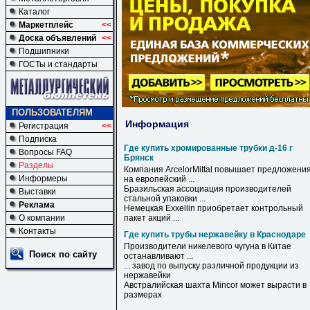
Каталог
Маркетплейс
<<
Доска объявлений
<<
Подшипники
ГОСТы и стандарты
ПОЛЬЗОВАТЕЛЯМ
Информация
Регистрация
<<
Подписка
Где купить хромированные трубки д-16 г
Вопросы FAQ
Брянск
Разделы
Компания ArcelorMittal повышает предложени
Информеры
на европейский ...
Бразильская ассоциация производителей
Выставки
стальной упаковки ...
Реклама
Немецкая Exxellin приобретает контрольный
О компании
пакет акций ...
Контакты
Где купить трубы нержавейку в Краснодаре
Производители никелевого чугуна
в
Китае
Поиск по сайту
останавливают ...
... завод по выпуску различной продукции из
нержавейки
Австралийская шахта Mincor может вырасти
в
размерах