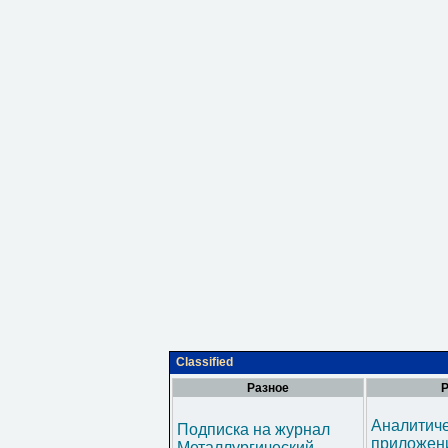
Classified
Разное
Р
Аналитич
Подписка на журнал
приложени
Металлургический