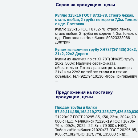
Спрос на продукцию, цены
Куплю 325х16 ГОСТ 8732-78, строго лежак,
сталь любая, 2 трубы не короче 7,3м. Только
с ндс. Поставка
Куплю 325х16 ГОСТ 8732-78, строго лежак,
сталь любая, 2 трубы не короче 7, 3м. Только с
ндс. Поставка на Челябинск. 89823333966
Дмитрий
Купим из наличия трубу ХН78Т(ЭИ435) 20х2,
21х2, 22х2 Дорого
Купим из наличия по ст ХН78Т(ЭИ435) трубу
20х2, 500кг. Наличие сертификата
обязательно. Готовы рассмотреть размеры
21х2 или 22х2 по той же стали и в тех же
объемах. Тел (921)9410130 Игорь Григорьевич
...
Предложения на поставку
продукции, цены
Продам трубы и балки
57,89,114,159,168,219,273,325,377,426,530,63
?1220х17 ГОСТ 20295-85, К56, 23тн, 2024г, 79
000 с НДC, Челябинск ?1220х19 ГОСТ 10706-
76, ст.09г2с, 2022г, 22, 8тн, 79 000 с НДC,
Тобольск/Челябинск ?1020х27 ГОСТ 20295-85,
К60, ст.10г2ФБЮ, 1шт, 7тн, 135000 с ндс...