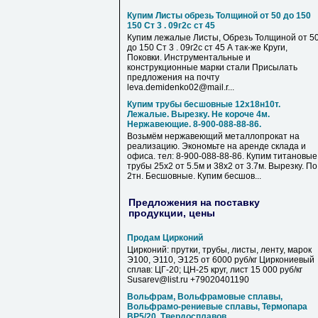
Купим Листы обрезь Толщиной от 50 до 150
150 Ст 3 . 09г2с ст 45
Купим лежалые Листы, Обрезь Толщиной от 5
до 150 Ст 3 . 09г2с ст 45 А так-же Круги,
Поковки. Инструментальные и
конструкционные марки стали Присылать
предложения на почту
leva.demidenko02@mail.r...
Купим трубы бесшовные 12х18н10т.
Лежалые. Вырезку. Не короче 4м.
Нержавеющие. 8-900-088-88-86.
Возьмём нержавеющий металлопрокат на
реализацию. Экономьте на аренде склада и
офиса. тел: 8-900-088-88-86. Купим титановые
трубы 25х2 от 5.5м и 38х2 от 3.7м. Вырезку. По
2тн. Бесшовные. Купим бесшов...
Предложения на поставку
продукции, цены
Продам Цирконий
Цирконий: прутки, трубы, листы, ленту, марок
Э100, Э110, Э125 от 6000 руб/кг Циркониевый
сплав: ЦГ-20; ЦН-25 круг, лист 15 000 руб/кг
Susarev@list.ru +79020401190
Вольфрам, Вольфрамовые сплавы,
Вольфрамо-рениевые сплавы, Термопара
ВР5/20, Твердосплавов