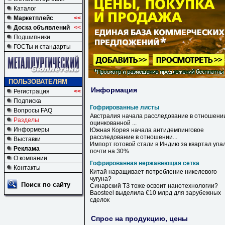
Каталог
Маркетплейс
<<
Доска объявлений
<<
Подшипники
ГОСТы и стандарты
ПОЛЬЗОВАТЕЛЯМ
Информация
Регистрация
<<
Подписка
Гофрированные листы
Вопросы FAQ
Австралия начала расследование в отношени
Разделы
оцинкованной ...
Информеры
Южная Корея начала антидемпинговое
расследование в отношении...
Выставки
Импорт готовой стали в Индию за квартал упа
Реклама
почти на 30%
О компании
Гофрированная нержавеющая сетка
Контакты
Китай наращивает потребление никелевого
чугуна?
Поиск по сайту
Синарский ТЗ тоже освоит нанотехнологии?
Baosteel выделила €10 млрд для зарубежных
сделок
Спрос на продукцию, цены