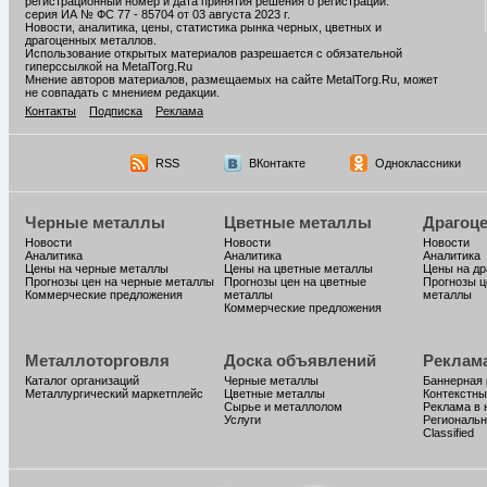
регистрационный номер и дата принятия решения о регистрации:
серия ИА № ФС 77 - 85704 от 03 августа 2023 г.
Новости, аналитика, цены, статистика рынка черных, цветных и
драгоценных металлов.
Использование открытых материалов разрешается с обязательной
гиперссылкой на MetalTorg.Ru
Мнение авторов материалов, размещаемых на сайте MetalTorg.Ru, может
не совпадать с мнением редакции.
Контакты
Подписка
Реклама
RSS
ВКонтакте
Одноклассники
Черные металлы
Цветные металлы
Драгоц
Новости
Новости
Новости
Аналитика
Аналитика
Аналитика
Цены на черные металлы
Цены на цветные металлы
Цены на д
Прогнозы цен на черные металлы
Прогнозы цен на цветные
Прогнозы ц
Коммерческие предложения
металлы
металлы
Коммерческие предложения
Металлоторговля
Доска объявлений
Реклам
Каталог организаций
Черные металлы
Баннерная
Металлургический маркетплейс
Цветные металлы
Контекстны
Сырье и металлолом
Реклама в 
Услуги
Региональн
Classified