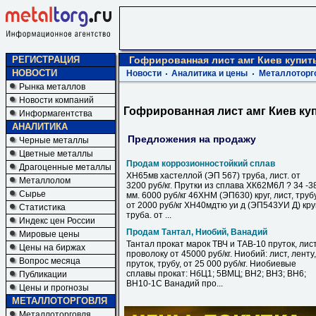
РЕГИСТРАЦИЯ
Гофрированная лист амг Киев купит
НОВОСТИ
Новости
Аналитика и цены
Металлоторг
Рынка металлов
Новости компаний
Гофрированная лист амг Киев ку
Информагентства
АНАЛИТИКА
Предложения на продажу
Черные металлы
Цветные металлы
Продам коррозионностойкий сплав
Драгоценные металлы
ХН65мв хастеллой (ЭП 567) труба, лист. от
Металлолом
3200 руб/кг. Прутки из сплава ХК62М6Л ? 34 -3
Сырье
мм. 6000 руб/кг 46ХНМ (ЭП630) круг, лист, труб
от 2000 руб/кг ХН40мдтю уи д (ЭП543УИ Д) круг
Статистика
труба. от ...
Индекс цен России
Продам Тантал, Ниобий, Ванадий
Мировые цены
Тантал прокат марок ТВЧ и ТАВ-10 пруток, лист
Цены на биржах
проволоку от 45000 руб/кг. Ниобий: лист, ленту,
Вопрос месяца
пруток, трубу, от 25 000 руб/кг. Ниобиевые
сплавы прокат: НбЦ1; 5ВМЦ; ВН2; ВН3; ВН6;
Публикации
ВН10-1С Ванадий про...
Цены и прогнозы
МЕТАЛЛОТОРГОВЛЯ
Металлоторговля