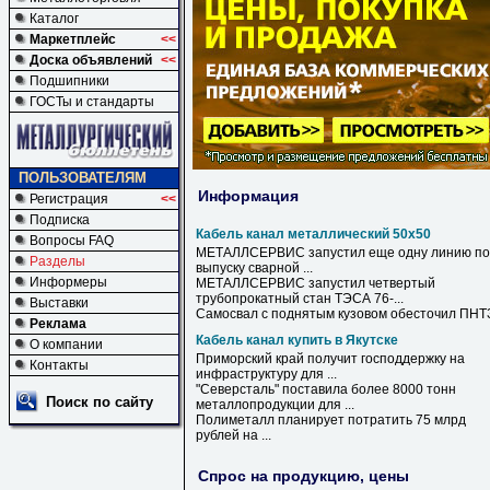
Каталог
Маркетплейс
<<
Доска объявлений
<<
Подшипники
ГОСТы и стандарты
ПОЛЬЗОВАТЕЛЯМ
Информация
Регистрация
<<
Подписка
Кабель канал металлический 50х50
Вопросы FAQ
МЕТАЛЛСЕРВИС запустил еще одну линию по
Разделы
выпуску сварной ...
Информеры
МЕТАЛЛСЕРВИС запустил четвертый
трубопрокатный стан ТЭСА 76-...
Выставки
Самосвал с поднятым кузовом обесточил ПНТ
Реклама
Кабель канал купить в Якутске
О компании
Приморский край получит господдержку на
Контакты
инфраструктуру для ...
"Северсталь" поставила более 8000 тонн
Поиск по сайту
металлопродукции для ...
Полиметалл планирует потратить 75 млрд
рублей на ...
Спрос на продукцию, цены