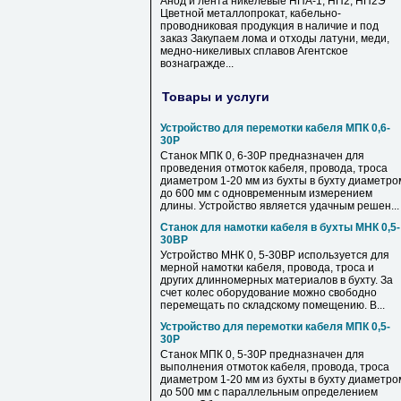
Анод и лента никелевые НПА-1; НП2; НП2Э
Цветной металлопрокат, кабельно-
проводниковая продукция в наличие и под
заказ Закупаем лома и отходы латуни, меди,
медно-никеливых сплавов Агентское
вознагражде...
Товары и услуги
Устройство для перемотки кабеля МПК 0,6-
30Р
Станок МПК 0, 6-30Р предназначен для
проведения отмоток кабеля, провода, троса
диаметром 1-20 мм из бухты в бухту диаметро
до 600 мм с одновременным измерением
длины. Устройство является удачным решен...
Станок для намотки кабеля в бухты МНК 0,5-
30ВР
Устройство МНК 0, 5-30ВР используется для
мерной намотки кабеля, провода, троса и
других длинномерных материалов в бухту. За
счет колес оборудование можно свободно
перемещать по складскому помещению. В...
Устройство для перемотки кабеля МПК 0,5-
30Р
Станок МПК 0, 5-30Р предназначен для
выполнения отмоток кабеля, провода, троса
диаметром 1-20 мм из бухты в бухту диаметро
до 500 мм с параллельным определением