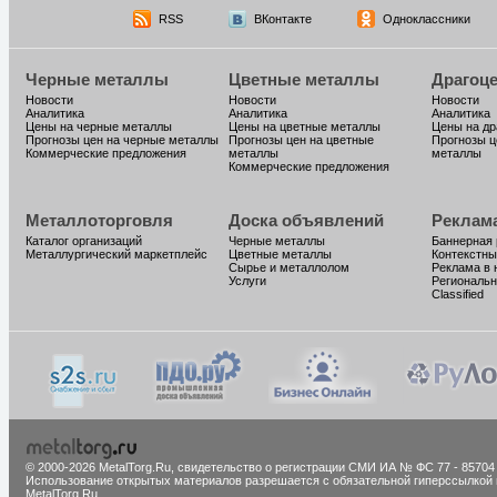
RSS
ВКонтакте
Одноклассники
Черные металлы
Цветные металлы
Драгоц
Новости
Новости
Новости
Аналитика
Аналитика
Аналитика
Цены на черные металлы
Цены на цветные металлы
Цены на д
Прогнозы цен на черные металлы
Прогнозы цен на цветные
Прогнозы ц
Коммерческие предложения
металлы
металлы
Коммерческие предложения
Металлоторговля
Доска объявлений
Реклам
Каталог организаций
Черные металлы
Баннерная
Металлургический маркетплейс
Цветные металлы
Контекстны
Сырье и металлолом
Реклама в 
Услуги
Региональн
Classified
© 2000-2026 MetalTorg.Ru,
cвидетельство о регистрации СМИ ИА № ФС 77 - 85704
Использование открытых материалов разрешается с обязательной гиперссылкой 
MetalTorg.Ru