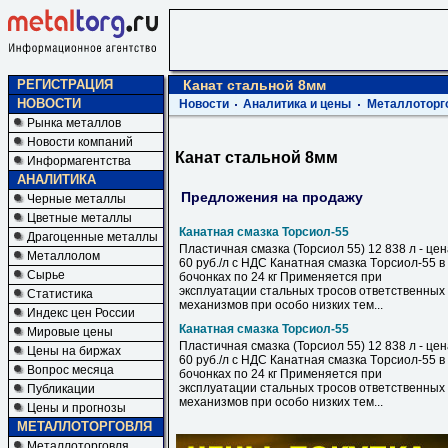
РЕГИСТРАЦИЯ
Канат стальной 8мм
НОВОСТИ
Новости
Аналитика и цены
Металлоторг
Рынка металлов
Новости компаний
Канат стальной 8мм
Информагентства
АНАЛИТИКА
Предложения на продажу
Черные металлы
Цветные металлы
Канатная смазка Торсиол-55
Драгоценные металлы
Пластичная смазка (Торсиол 55) 12 838 л - це
Металлолом
60 руб./л с НДС Кaнатнaя cмaзкa Тopcиoл-55 в
Сырье
бoчoнках по 24 кг Применяется при
эксплуатации стальных тросов ответственных
Статистика
механизмов при особо низких тем...
Индекс цен России
Канатная смазка Торсиол-55
Мировые цены
Пластичная смазка (Торсиол 55) 12 838 л - це
Цены на биржах
60 руб./л с НДС Кaнатнaя cмaзкa Тopcиoл-55 в
Вопрос месяца
бoчoнках по 24 кг Применяется при
эксплуатации стальных тросов ответственных
Публикации
механизмов при особо низких тем...
Цены и прогнозы
МЕТАЛЛОТОРГОВЛЯ
Металлоторговля