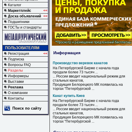
Каталог
Маркетплейс
<<
Доска объявлений
<<
Подшипники
ГОСТы и стандарты
ПОЛЬЗОВАТЕЛЯМ
Информация
Регистрация
<<
Подписка
Производство веревок канатов
Вопросы FAQ
На Петербургской Бирже с начала года
Разделы
продали более 73 тысяч ...
Информеры
... России вводит национальный режим для
стальных
канатов
,
Выставки
Продукция Белорецкого МК появилась на
Реклама
торгах "Петербургской ...
О компании
Канат купить Киев
Контакты
На Петербургской Бирже с начала года
продали более 73 тысяч ...
Поиск по сайту
... России вводит национальный режим для
стальных
канатов
,
Продукция Белорецкого МК появилась на
торгах "Петербургской ...