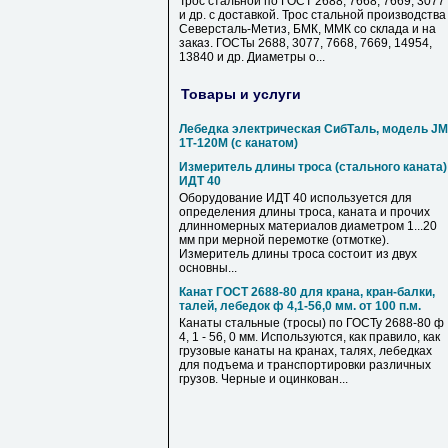
Трос стальной по ГОСТ 2688, 7668, 7669, 3077
и др. с доставкой. Трос стальной производства
Северсталь-Метиз, БМК, ММК со склада и на
заказ. ГОСТы 2688, 3077, 7668, 7669, 14954,
13840 и др. Диаметры о...
Товары и услуги
Лебедка электрическая СибТаль, модель JM
1Т-120М (с канатом)
Измеритель длины троса (стального каната)
ИДТ 40
Оборудование ИДТ 40 используется для
определения длины троса, каната и прочих
длинномерных материалов диаметром 1...20
мм при мерной перемотке (отмотке).
Измеритель длины троса состоит из двух
основны...
Канат ГОСТ 2688-80 для крана, кран-балки,
талей, лебедок ф 4,1-56,0 мм. от 100 п.м.
Канаты стальные (тросы) по ГОСТу 2688-80 ф
4, 1 - 56, 0 мм. Используются, как правило, как
грузовые канаты на кранах, талях, лебедках
для подъема и транспортировки различных
грузов. Черные и оцинкован...