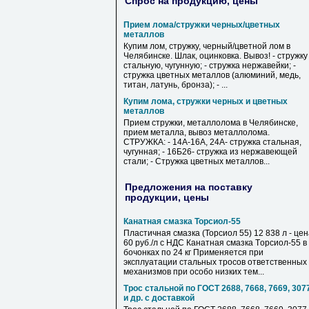
Спрос на продукцию, цены
Прием лома/стружки черных/цветных
металлов
Купим лом, стружку, черный/цветной лом в
Челябинске. Шлак, оцинковка. Вывоз! - стружку
стальную, чугунную; - стружка нержавейки; -
стружка цветных металлов (алюминий, медь,
титан, латунь, бронза); - ...
Купим лома, стружки черных и цветных
металлов
Прием стружки, металлолома в Челябинске,
прием металла, вывоз металлолома.
СТРУЖКА: - 14А-16А, 24А- стружка стальная,
чугунная; - 16Б26- стружка из нержавеющей
стали; - Стружка цветных металлов...
Предложения на поставку
продукции, цены
Канатная смазка Торсиол-55
Пластичная смазка (Торсиол 55) 12 838 л - це
60 руб./л с НДС Кaнатнaя cмaзкa Тopcиoл-55 в
бoчoнках по 24 кг Применяется при
эксплуатации стальных тросов ответственных
механизмов при особо низких тем...
Трос стальной по ГОСТ 2688, 7668, 7669, 307
и др. с доставкой