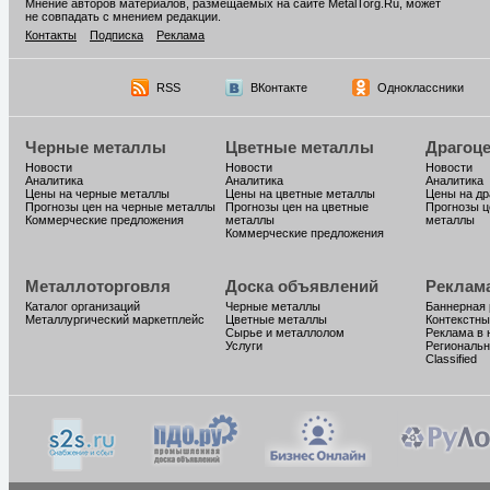
Мнение авторов материалов, размещаемых на сайте MetalTorg.Ru, может
не совпадать с мнением редакции.
Контакты
Подписка
Реклама
RSS
ВКонтакте
Одноклассники
Черные металлы
Цветные металлы
Драгоц
Новости
Новости
Новости
Аналитика
Аналитика
Аналитика
Цены на черные металлы
Цены на цветные металлы
Цены на д
Прогнозы цен на черные металлы
Прогнозы цен на цветные
Прогнозы ц
Коммерческие предложения
металлы
металлы
Коммерческие предложения
Металлоторговля
Доска объявлений
Реклам
Каталог организаций
Черные металлы
Баннерная
Металлургический маркетплейс
Цветные металлы
Контекстны
Сырье и металлолом
Реклама в 
Услуги
Региональн
Classified